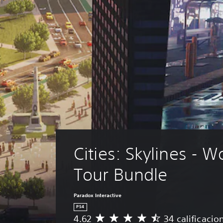
Cities: Skylines - W
Tour Bundle
Paradox Interactive
PS4
4.62
34 calificacio
C