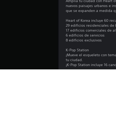
Amplía tu ciudad con Heart of
i
nuevos paisajes urbanos e ins
o
que se expanden a medida que 
n
e
Heart of Korea incluye 60 recu
s
29 edificios residenciales de
17 edificios comerciales de a
6 edificios de servicios
8 edificios exclusivos
K-Pop Station
¡Mueve el esqueleto con tema
tu ciudad.
¡K-Pop Station incluye 16 ca
Skyscrapers
¡Solo puedes ir hacia arriba!
Toca el cielo con el paquete 
rascacielos exclusivos inspir
Características principales 
Norteamérica: cuatro edificio
Europa: diez rascacielos de p