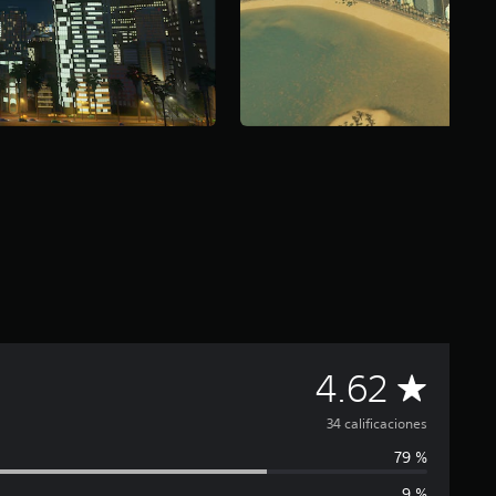
C
4.62
a
34 calificaciones
79 %
l
9 %