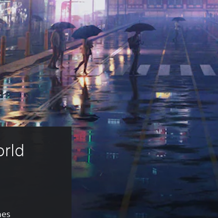
orld 
nes