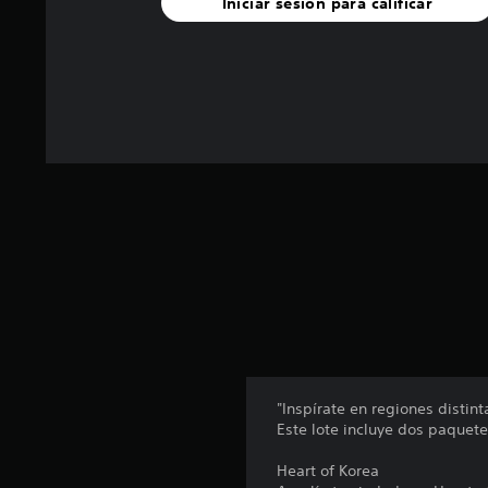
Iniciar sesión para calificar
a
s
e
n
u
n
t
o
t
a
l
d
e
3
4
c
a
l
i
f
"Inspírate en regiones distint
i
Este lote incluye dos paquete
c
a
Heart of Korea
c