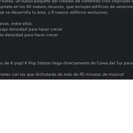
 Korea, un nuevo paquete del creador de contenido Elvis inspirado e
pírate en los 60 nuevos recursos, que incluyen edificios de servicios,
se desarrolla tu área, y 8 nuevos edificios exclusivos.
rsos, entre ellos:
 baja densidad para hacer crecer
lta densidad para hacer crecer
s de K-pop! K-Pop Station llega directamente de Corea del Sur para
nciones con las que disfrutarás de más de 45 minutos de música!
de creador de contenido ""Skyscrapers"", de Feindbold. Disfruta de 2
ados en edificios icónicos de todo el mundo, así como de sus 20 vers
del paquete de creador de contenido Skyscrapers
s que alcanzan más de 200 m, inspirados en estructuras icónicas de 
aíses de todo el continente, como Alemania, Francia, Italia, Reino U