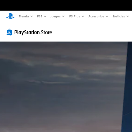
Tienda
PS5
Juegos
PS Plus
Accesorios
Noticias