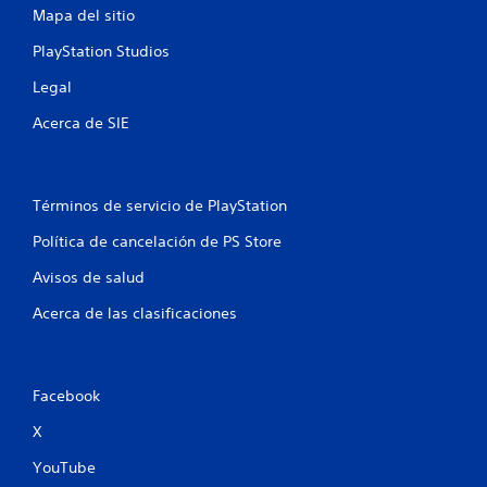
Mapa del sitio
u
PlayStation Studios
n
Legal
t
Acerca de SIE
o
t
Términos de servicio de PlayStation
a
Política de cancelación de PS Store
l
Avisos de salud
d
Acerca de las clasificaciones
e
3
Facebook
5
X
YouTube
c