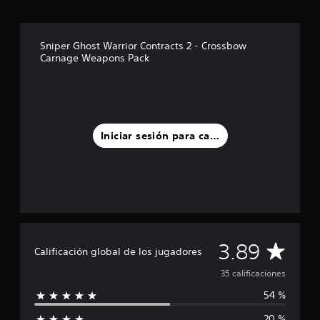
a
s
d
Sniper Ghost Warrior Contracts 2 - Crossbow
e
Carnage Weapons Pack
c
i
n
c
o
e
Iniciar sesión para calificar
s
t
r
e
l
l
a
s
e
C
3.89
Calificación global de los jugadores
n
u
a
35 calificaciones
n
t
54 %
l
o
t
20 %