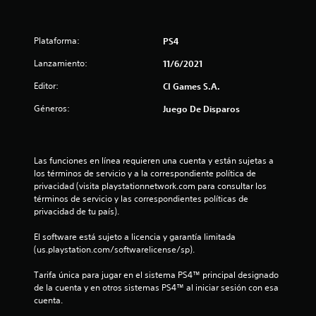
t
r
Plataforma:
PS4
e
Lanzamiento:
11/6/2021
l
Editor:
CI Games S.A.
l
Géneros:
Juego De Disparos
a
s
Las funciones en línea requieren una cuenta y están sujetas a 
los términos de servicio y a la correspondiente política de 
d
privacidad (visita playstationnetwork.com para consultar los 
términos de servicio y las correspondientes políticas de 
e
privacidad de tu país).
c
El software está sujeto a licencia y garantía limitada 
(us.playstation.com/softwarelicense/sp).
i
Tarifa única para jugar en el sistema PS4™ principal designado 
n
de la cuenta y en otros sistemas PS4™ al iniciar sesión con esa 
cuenta.