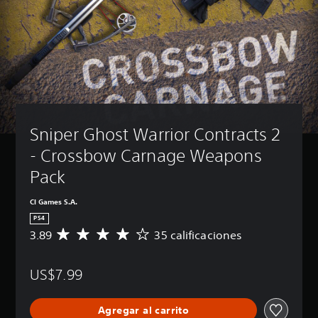
Sniper Ghost Warrior Contracts 2 
- Crossbow Carnage Weapons 
Pack
CI Games S.A.
PS4
3.89
35 calificaciones
C
a
l
US$7.99
i
f
i
Agregar al carrito
c