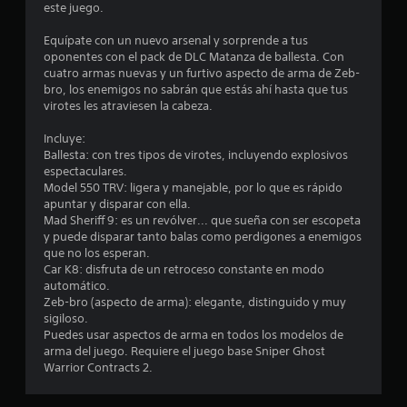
m
este juego.
e
Equípate con un nuevo arsenal y sorprende a tus
oponentes con el pack de DLC Matanza de ballesta. Con
d
cuatro armas nuevas y un furtivo aspecto de arma de Zeb-
bro, los enemigos no sabrán que estás ahí hasta que tus
i
virotes les atraviesen la cabeza.
o
Incluye:
Ballesta: con tres tipos de virotes, incluyendo explosivos
:
espectaculares.
Model 550 TRV: ligera y manejable, por lo que es rápido
3
apuntar y disparar con ella.
Mad Sheriff 9: es un revólver... que sueña con ser escopeta
.
y puede disparar tanto balas como perdigones a enemigos
que no los esperan.
8
Car K8: disfruta de un retroceso constante en modo
automático.
Zeb-bro (aspecto de arma): elegante, distinguido y muy
9
sigiloso.
Puedes usar aspectos de arma en todos los modelos de
e
arma del juego. Requiere el juego base Sniper Ghost
Warrior Contracts 2.
s