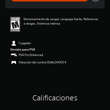
a
c
i
ó
Derramamiento de sangre, Lenguaje fuerte, Referencia
n
a drogas, Violencia intensa
p
r
o
m
e
1 jugador
d
Versión para PS4
i
PS4 Pro Enhanced
o
:
Vibración del control DUALSHOCK 4
3
.
8
9
e
s
t
r
Calificaciones
e
l
l