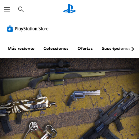
B
u
s
c
a
r
Más reciente
Colecciones
Ofertas
Suscripciones