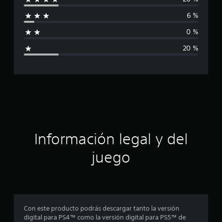
i
a
6 %
l
f
d
0 %
e
i
3
20 %
5
c
c
a
a
l
i
c
f
i
i
c
a
ó
c
Información legal y del
i
n
o
juego
n
p
e
s
r
o
Con este producto podrás descargar tanto la versión
digital para PS4™ como la versión digital para PS5™ de