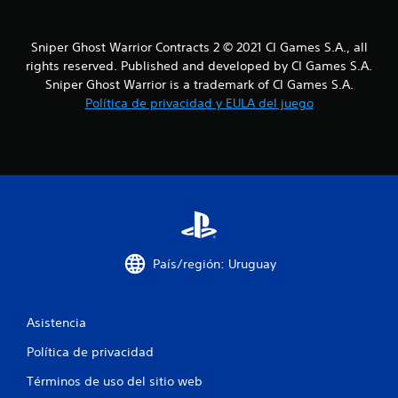
c
o
Sniper Ghost Warrior Contracts 2 © 2021 CI Games S.A., all
e
rights reserved. Published and developed by CI Games S.A.
Sniper Ghost Warrior is a trademark of CI Games S.A.
s
Política de privacidad y EULA del juego
t
r
e
l
l
País/región: Uruguay
a
s
Asistencia
Política de privacidad
e
Términos de uso del sitio web
n