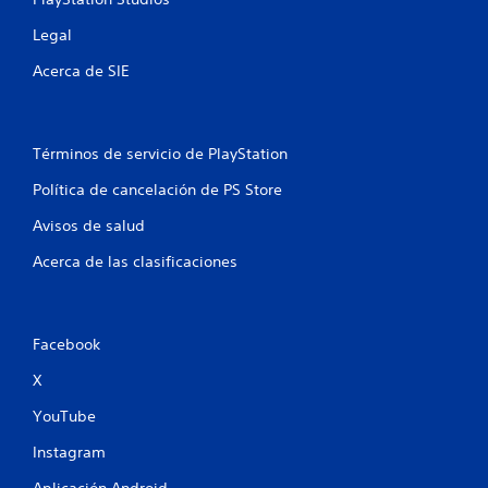
e
Legal
l
Acerca de SIE
l
a
Términos de servicio de PlayStation
s
Política de cancelación de PS Store
e
Avisos de salud
Acerca de las clasificaciones
n
u
Facebook
n
X
t
YouTube
o
Instagram
t
Aplicación Android