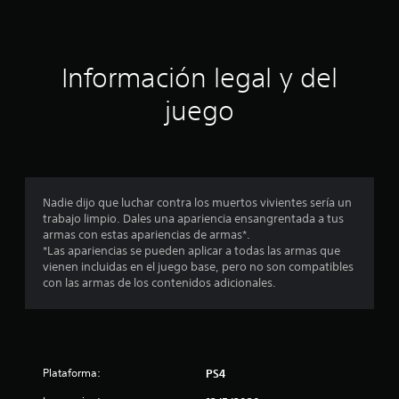
c
i
ó
Información legal y del
n
juego
p
r
o
Nadie dijo que luchar contra los muertos vivientes sería un
trabajo limpio. Dales una apariencia ensangrentada a tus
m
armas con estas apariencias de armas*.
*Las apariencias se pueden aplicar a todas las armas que
e
vienen incluidas en el juego base, pero no son compatibles
con las armas de los contenidos adicionales.
d
i
o
Plataforma:
PS4