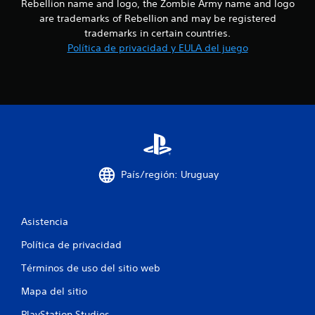
Rebellion name and logo, the Zombie Army name and logo
s
are trademarks of Rebellion and may be registered
trademarks in certain countries.
d
Política de privacidad y EULA del juego
e
c
i
n
c
País/región: Uruguay
o
Asistencia
e
Política de privacidad
s
Términos de uso del sitio web
t
Mapa del sitio
r
PlayStation Studios