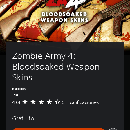
Zombie Army 4: 
Bloodsoaked Weapon 
Skins
Rebellion
PS4
4.61
511 calificaciones
C
a
l
Gratuito
i
f
i