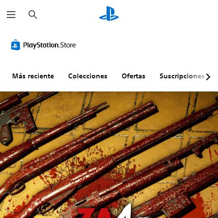
B
u
s
c
a
r
Más reciente
Colecciones
Ofertas
Suscripciones