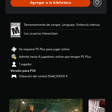
Agregar a la biblioteca
c
a
c
i
ó
Derramamiento de sangre, Lenguaje, Violencia intensa
n
p
Los usuarios interactúan
r
o
m
e
Se requiere PS Plus para jugar online
d
Admite hasta 4 jugadores online que tengan PS Plus
i
o
1 jugador
:
Versión para PS4
4
.
Vibración del control DUALSHOCK 4
6
1
e
s
t
r
e
l