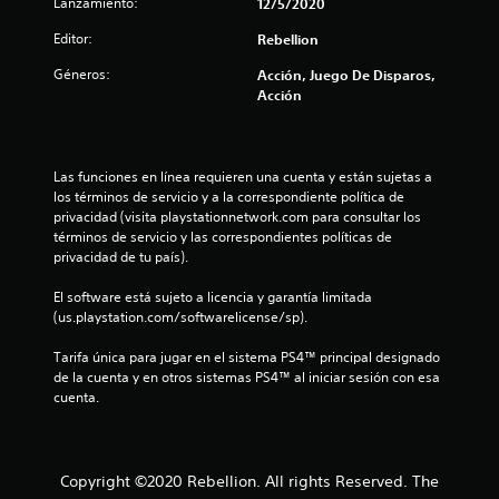
:
Lanzamiento:
12/5/2020
4
Editor:
Rebellion
.
Géneros:
Acción, Juego De Disparos,
Acción
6
1
Las funciones en línea requieren una cuenta y están sujetas a 
los términos de servicio y a la correspondiente política de 
e
privacidad (visita playstationnetwork.com para consultar los 
términos de servicio y las correspondientes políticas de 
s
privacidad de tu país).
t
El software está sujeto a licencia y garantía limitada 
(us.playstation.com/softwarelicense/sp).
r
Tarifa única para jugar en el sistema PS4™ principal designado 
e
de la cuenta y en otros sistemas PS4™ al iniciar sesión con esa 
cuenta.
l
l
Copyright ©2020 Rebellion. All rights Reserved. The
a