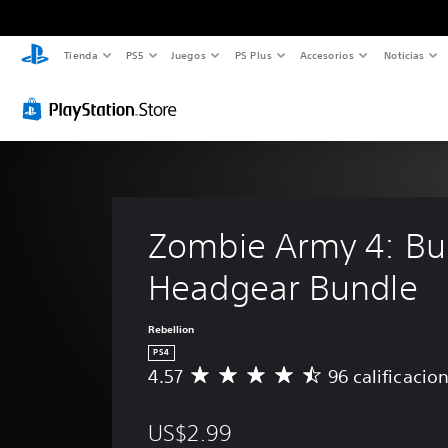
Tienda
PS5
Juegos
PS Plus
Accesorios
Noticias
Zombie Army 4: Bu
Headgear Bundle
Rebellion
PS4
4.57
96 calificacio
C
a
l
US$2.99
i