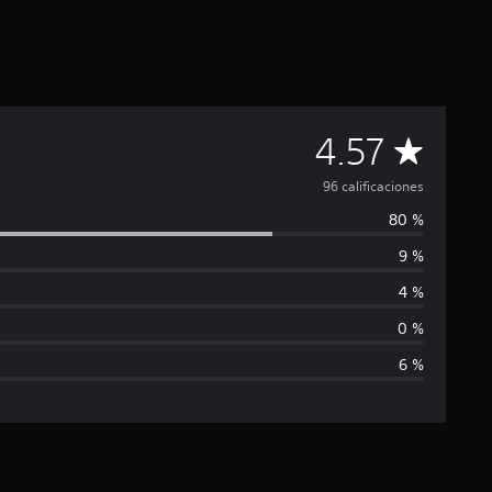
C
4.57
a
96 calificaciones
80 %
l
9 %
i
4 %
f
0 %
6 %
i
c
a