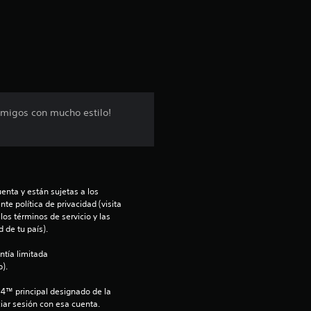
c
i
ó
n
nemigos con mucho estilo!
p
r
o
enta y están sujetas a los 
te política de privacidad (visita 
m
os términos de servicio y las 
 de tu país).
e
ntía limitada 
).
d
S4™ principal designado de la 
i
iar sesión con esa cuenta.