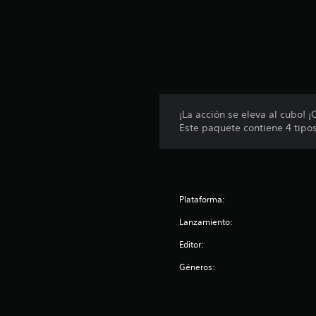
e
s
¡La acción se eleva al cubo! 
Este paquete contiene 4 tipo
Plataforma:
Lanzamiento:
Editor:
Géneros: