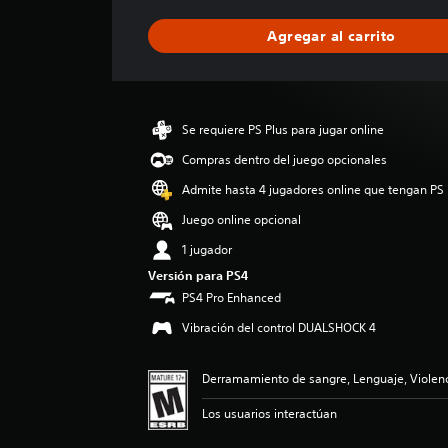
f
i
Agregar al carrito
c
a
c
i
ó
Se requiere PS Plus para jugar online
n
p
Compras dentro del juego opcionales
r
Admite hasta 4 jugadores online que tengan PS 
o
m
Juego online opcional
e
1 jugador
d
i
Versión para PS4
o
PS4 Pro Enhanced
:
Vibración del control DUALSHOCK 4
4
.
5
Derramamiento de sangre, Lenguaje, Violenc
7
e
Los usuarios interactúan
s
t