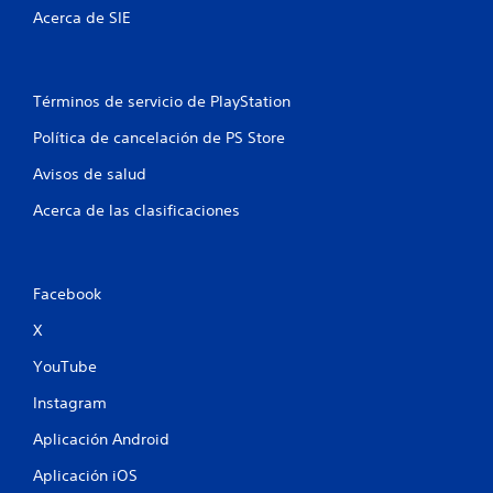
t
Acerca de SIE
r
e
Términos de servicio de PlayStation
l
Política de cancelación de PS Store
l
Avisos de salud
a
Acerca de las clasificaciones
s
e
Facebook
n
X
YouTube
u
Instagram
n
Aplicación Android
t
Aplicación iOS