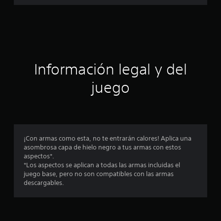
a
c
i
ó
Información legal y del
n
juego
p
r
o
¡Con armas como esta, no te entrarán calores! Aplica una
asombrosa capa de hielo negro a tus armas con estos
m
aspectos*.
*Los aspectos se aplican a todas las armas incluidas el
e
juego base, pero no son compatibles con las armas
descargables.
d
i