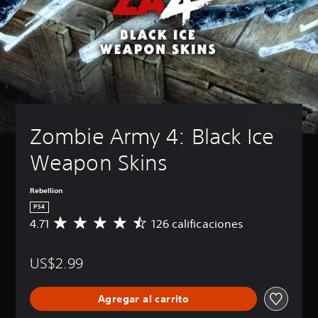
Zombie Army 4: Black Ice 
Weapon Skins
Rebellion
PS4
4.71
126 calificaciones
C
a
l
US$2.99
i
f
i
Agregar al carrito
c
a