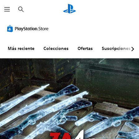
B
u
s
c
a
r
Más reciente
Colecciones
Ofertas
Suscripciones