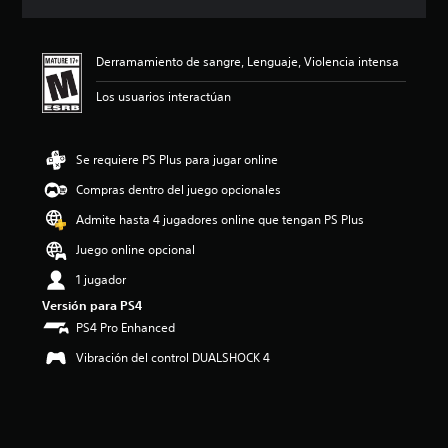
c
i
ó
Derramamiento de sangre, Lenguaje, Violencia intensa
n
p
Los usuarios interactúan
r
o
m
e
Se requiere PS Plus para jugar online
d
Compras dentro del juego opcionales
i
o
Admite hasta 4 jugadores online que tengan PS Plus
:
4
Juego online opcional
.
1 jugador
7
1
Versión para PS4
e
PS4 Pro Enhanced
s
t
Vibración del control DUALSHOCK 4
r
e
l
l
a