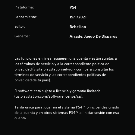
o
Plataforma:
PS4
:
Lanzamiento:
19/1/2021
4
Editor:
Rebellion
.
Géneros:
Arcade, Juego De Disparos
7
1
Las funciones en línea requieren una cuenta y están sujetas a 
los términos de servicio y a la correspondiente política de 
privacidad (visita playstationnetwork.com para consultar los 
e
términos de servicio y las correspondientes políticas de 
privacidad de tu país).
s
El software está sujeto a licencia y garantía limitada 
t
(us.playstation.com/softwarelicense/sp).
r
Tarifa única para jugar en el sistema PS4™ principal designado 
de la cuenta y en otros sistemas PS4™ al iniciar sesión con esa 
e
cuenta.
l