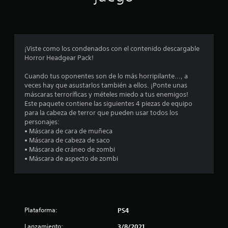
p
r
o
¡Viste como los condenados con el contenido descargable
Horror Headgear Pack!
m
Cuando tus oponentes son de lo más horripilante..., a
e
veces hay que asustarlos también a ellos. ¡Ponte unas
máscaras terroríficas y mételes miedo a tus enemigos!
d
Este paquete contiene las siguientes 4 piezas de equipo
para la cabeza de terror que pueden usar todos los
i
personajes:
• Máscara de cara de muñeca
o
• Máscara de cabeza de saco
• Máscara de cráneo de zombi
:
• Máscara de aspecto de zombi
4
.
Plataforma:
PS4
6
Lanzamiento:
3/8/2021