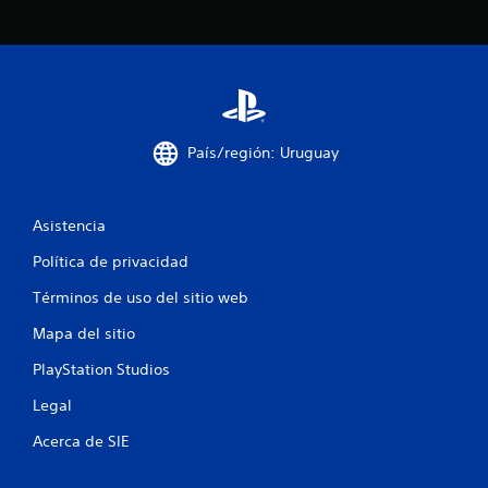
c
i
n
c
País/región: Uruguay
o
e
Asistencia
s
Política de privacidad
t
Términos de uso del sitio web
r
Mapa del sitio
e
PlayStation Studios
Legal
l
Acerca de SIE
l