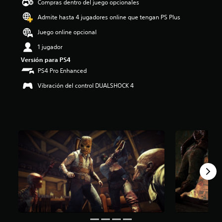
Compras dentro del juego opcionales
i
o
Admite hasta 4 jugadores online que tengan PS Plus
:
Juego online opcional
4
.
1 jugador
6
Versión para PS4
3
e
PS4 Pro Enhanced
s
Vibración del control DUALSHOCK 4
t
r
e
l
l
a
s
d
e
c
i
n
c
o
e
s