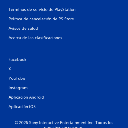
a
Términos de servicio de PlayStation
s
Política de cancelación de PS Store
e
Avisos de salud
n
Acerca de las clasificaciones
u
n
Facebook
t
X
o
YouTube
t
Instagram
a
Aplicación Android
l
Aplicación iOS
d
© 2026 Sony Interactive Entertainment Inc. Todos los
derechos reservados.