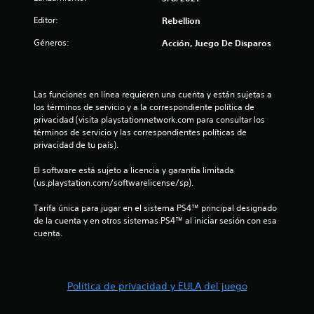
3
Editor:
Rebellion
e
Géneros:
Acción, Juego De Disparos
s
t
Las funciones en línea requieren una cuenta y están sujetas a 
los términos de servicio y a la correspondiente política de 
r
privacidad (visita playstationnetwork.com para consultar los 
términos de servicio y las correspondientes políticas de 
e
privacidad de tu país).
l
El software está sujeto a licencia y garantía limitada 
(us.playstation.com/softwarelicense/sp).
l
Tarifa única para jugar en el sistema PS4™ principal designado 
a
de la cuenta y en otros sistemas PS4™ al iniciar sesión con esa 
cuenta.
s
d
Política de privacidad y EULA del juego
e