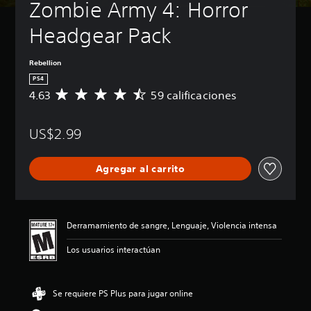
Zombie Army 4: Horror 
Headgear Pack
Rebellion
PS4
4.63
59 calificaciones
C
a
l
US$2.99
i
f
i
Agregar al carrito
c
a
c
i
ó
Derramamiento de sangre, Lenguaje, Violencia intensa
n
p
Los usuarios interactúan
r
o
m
Se requiere PS Plus para jugar online
e
d