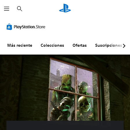
B
u
s
c
a
r
Más reciente
Colecciones
Ofertas
Suscripciones