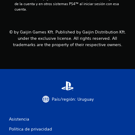
de la cuenta y en otros sistemas PS4™ al iniciar sesión con esa 
c
cuenta.
o
e
© by Gaijin Games Kft. Published by Gaijin Distribution Kft.
under the exclusive license. All rights reserved. All
s
trademarks are the property of their respective owners.
t
r
e
l
l
País/región: Uruguay
a
s
Asistencia
Política de privacidad
e