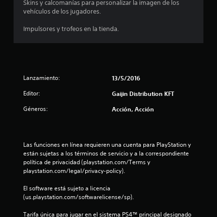
Skins y calcomanías para personalizar la imagen de los
vehículos de los jugadores.
t
Impulsores y trofeos en la tienda.
r
e
l
Lanzamiento:
13/5/2016
l
Editor:
Gaijin Distribution KFT
a
Géneros:
Acción, Acción
s
d
Las funciones en línea requieren una cuenta para PlayStation y 
están sujetas a los términos de servicio y a la correspondiente 
e
política de privacidad (playstation.com/Terms y 
playstation.com/legal/privacy-policy).
c
El software está sujeto a licencia 
i
(us.playstation.com/softwarelicense/sp).
n
Tarifa única para jugar en el sistema PS4™ principal designado 