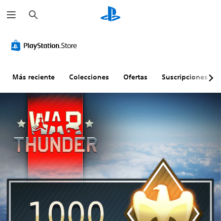
B
u
s
c
a
r
Más reciente
Colecciones
Ofertas
Suscripciones