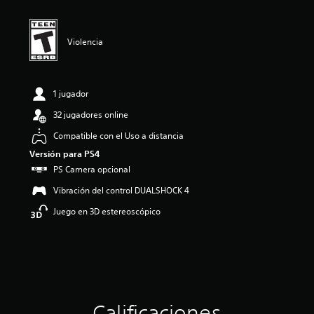
i
ó
n
p
Violencia
r
o
m
e
1 jugador
d
32 jugadores online
i
o
Compatible con el Uso a distancia
:
Versión para PS4
3
.
PS Camera opcional
8
Vibración del control DUALSHOCK 4
8
e
Juego en 3D estereoscópico
s
t
r
e
l
l
a
s
Calificaciones