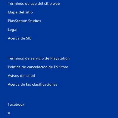
Términos de uso del sitio web
n
Mapa del sitio
u
PlayStation Studios
n
Legal
t
Acerca de SIE
o
t
Términos de servicio de PlayStation
a
Política de cancelación de PS Store
l
Avisos de salud
d
Acerca de las clasificaciones
e
2
Facebook
4
X