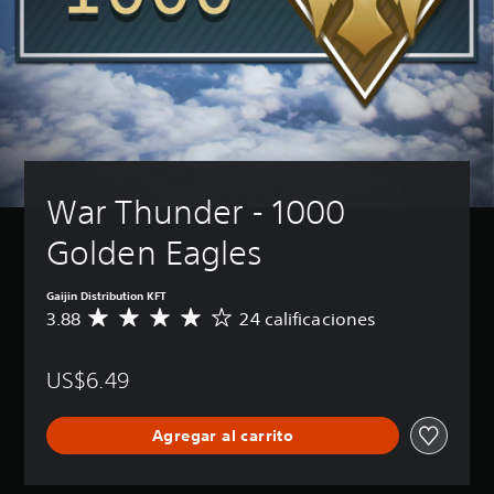
War Thunder - 1000 
Golden Eagles
Gaijin Distribution KFT
3.88
24 calificaciones
C
a
l
US$6.49
i
f
i
Agregar al carrito
c
a
c