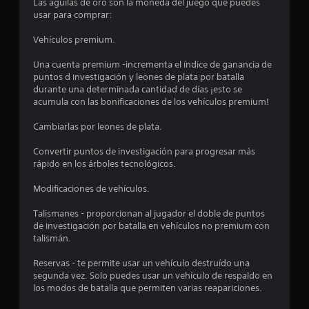
o
Las águilas de oro son la moneda del juego que puedes
usar para comprar:
m
Vehículos premium.
e
Una cuenta premium -incrementa el índice de ganancia de
d
puntos d investigación y leones de plata por batalla
durante una determinada cantidad de días ¡esto se
i
acumula con las bonificaciones de los vehículos premium!
o
Cambiarlas por leones de plata.
:
Convertir puntos de investigación para progresar más
rápido en los árboles tecnológicos.
3
Modificaciones de vehículos.
.
Talismanes - proporcionan al jugador el doble de puntos
8
de investigación por batalla en vehículos no premium con
talismán.
8
Reservas - te permite usar un vehículo destruído una
segunda vez. Solo puedes usar un vehículo de respaldo en
e
los modos de batalla que permiten varias reapariciones.
s