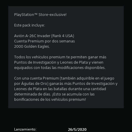
r
o
PlayStation™ Store-exclusive!
m
Este pack incluye:
e
Avión A-26C Invader (Rank 4 USA)
Cuenta Premium por dos semanas
d
2000 Golden Eagles.
i
Todos los vehículos premium te permiten ganar más
Puntos de Investigación y Leones de Plata y vienen
o
equipados con todas las modificaciones disponibles.
:
Con una cuenta Premium (también adquirible en el juego
por Águilas de Oro) ganarás más Puntos de Investigación y
4
Leones de Plata en las batallas durante una cantidad
determinada de días. ¡Esto se acumula con las
.
bonificaciones de los vehículos premium!
0
5
Lanzamiento:
26/5/2020