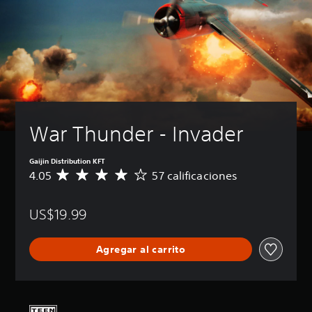
War Thunder - Invader
Gaijin Distribution KFT
4.05
57 calificaciones
C
a
l
US$19.99
i
f
i
Agregar al carrito
c
a
c
i
ó