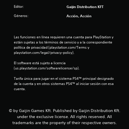
e
Editor:
Gaijin Distribution KFT
s
Géneros:
Acción, Acción
t
r
Las funciones en línea requieren una cuenta para PlayStation y 
están sujetas a los términos de servicio y a la correspondiente 
e
política de privacidad (playstation.com/Terms y 
playstation.com/legal/privacy-policy).
l
El software está sujeto a licencia 
l
(us.playstation.com/softwarelicense/sp).
a
Tarifa única para jugar en el sistema PS4™ principal designado 
de la cuenta y en otros sistemas PS4™ al iniciar sesión con esa 
s
cuenta.
d
e
© by Gaijin Games Kft. Published by Gaijin Distribution Kft.
under the exclusive license. All rights reserved. All
c
trademarks are the property of their respective owners.