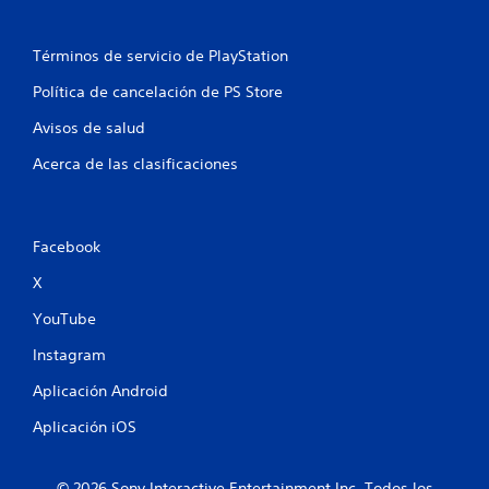
e
Términos de servicio de PlayStation
n
Política de cancelación de PS Store
u
Avisos de salud
n
Acerca de las clasificaciones
t
o
Facebook
t
X
a
YouTube
l
Instagram
Aplicación Android
d
Aplicación iOS
e
5
© 2026 Sony Interactive Entertainment Inc. Todos los