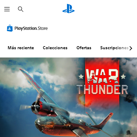
B
u
s
c
a
r
Más reciente
Colecciones
Ofertas
Suscripciones