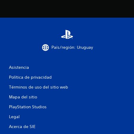
i
n
c
o
e
País/región: Uruguay
s
t
Asistencia
r
Política de privacidad
Términos de uso del sitio web
e
Mapa del sitio
l
PlayStation Studios
l
Legal
a
Acerca de SIE
s