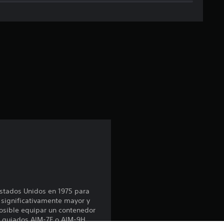
i
c
a
c
i
ó
n
p
r
o
stados Unidos en 1975 para
 significativamente mayor y
m
posible equipar un contenedor
e guiados AIM-7F o AIM-9H,