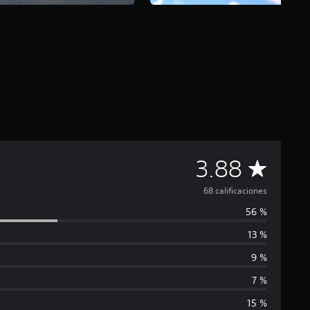
C
3.88
a
68 calificaciones
56 %
l
13 %
i
9 %
f
7 %
15 %