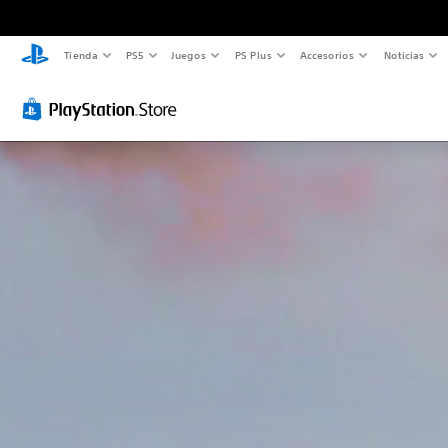
Tienda
PS5
Juegos
PS Plus
Accesorios
Noticias