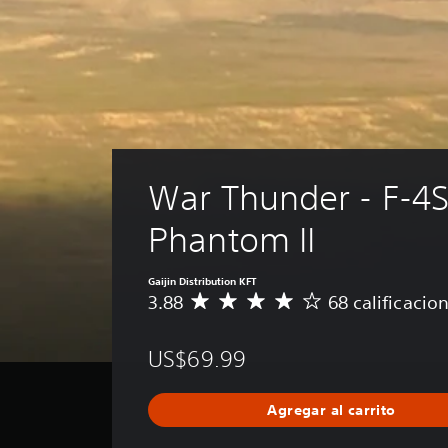
War Thunder - F-4S
Phantom II
Gaijin Distribution KFT
3.88
68 calificacio
C
a
l
US$69.99
i
f
i
Agregar al carrito
c
a