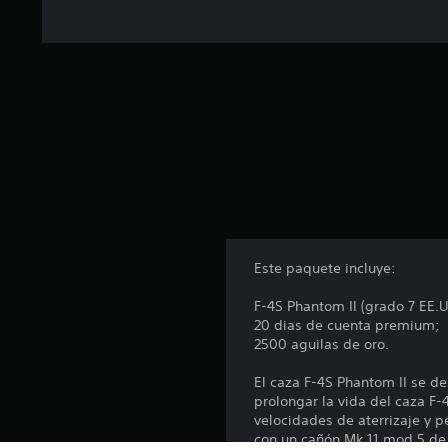
o
t
a
l
d
e
6
8
c
a
l
i
f
i
Este paquete incluye:
c
a
F-4S Phantom II (grado 7 EE.U
c
20 dias de cuenta premium;
i
2500 aguilas de oro.
o
n
El caza F-4S Phantom II se d
e
prolongar la vida del caza F
s
velocidades de aterrizaje y p
con un cañón Mk 11 mod 5 de