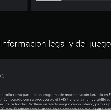
Información legal y del juego
U);
esarrolló como parte de un programa de modernización lanzado en E
-4J. Comparado con su predecesor, el F-4S tiene una maniobrabilidad
érdida reducidas. No lleva instalado ningún cañón interno, pero es 
 20 mm. El armamento suspendido se presenta con misiles aire-air