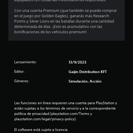
s
Con una cuenta Premium (que también se puede comprar
t
en el juego por Golden Eagles), ganarás más Research
Points y Silver Lions en las batallas durante una cantidad
r
determinada de días. ¡Esto es acumulativo con las
bonificaciones de los vehículos premium!
e
l
l
Lanzamiento:
13/9/2023
a
Editor:
Gaijin Distribution KFT
s
Géneros:
Simulación, Acción
d
e
Las funciones en línea requieren una cuenta para PlayStation y 
están sujetas a los términos de servicio y a la correspondiente 
c
política de privacidad (playstation.com/Terms y 
playstation.com/legal/privacy-policy).
i
El software está sujeto a licencia 