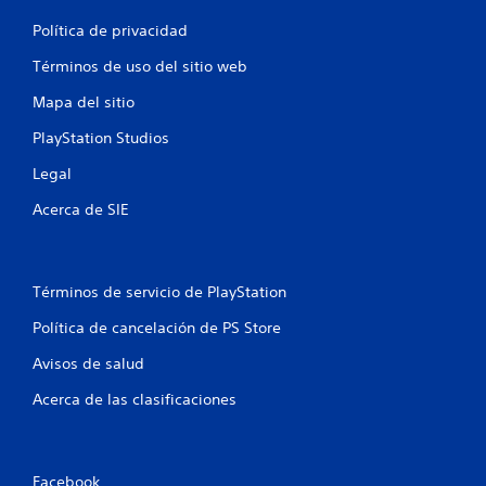
e
Política de privacidad
n
Términos de uso del sitio web
u
Mapa del sitio
n
PlayStation Studios
t
Legal
o
Acerca de SIE
t
a
Términos de servicio de PlayStation
l
Política de cancelación de PS Store
d
Avisos de salud
e
Acerca de las clasificaciones
1
1
Facebook