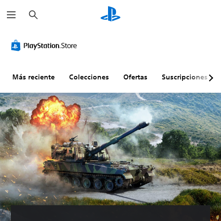
B
u
s
c
a
r
Más reciente
Colecciones
Ofertas
Suscripciones