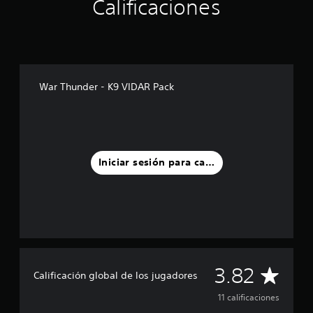
Calificaciones
r
e
l
l
a
s
e
War Thunder - K9 VIDAR Pack
n
u
n
t
o
t
Iniciar sesión para calificar
a
l
d
e
1
1
c
a
C
l
3.82
Calificación global de los jugadores
i
a
f
11 calificaciones
i