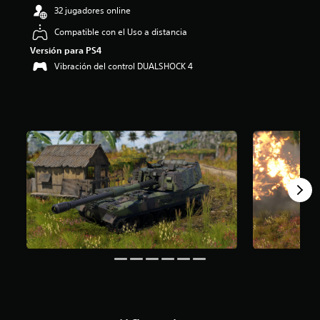
o
32 jugadores online
:
3
Compatible con el Uso a distancia
.
Versión para PS4
8
Vibración del control DUALSHOCK 4
2
e
s
t
r
e
l
l
a
s
d
e
c
i
n
c
o
e
s
t