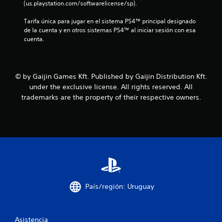
n
(us.playstation.com/softwarelicense/sp).
c
Tarifa única para jugar en el sistema PS4™ principal designado 
de la cuenta y en otros sistemas PS4™ al iniciar sesión con esa 
o
cuenta.
e
s
© by Gaijin Games Kft. Published by Gaijin Distribution Kft.
under the exclusive license. All rights reserved. All
t
trademarks are the property of their respective owners.
r
e
l
l
a
País/región: Uruguay
s
Asistencia