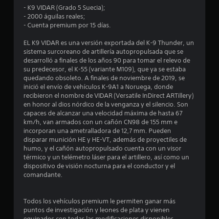
o
- K9 VIDAR (Grado 5 Suecia);
- 2000 águilas reales;
m
- Cuenta premium por 15 días.
e
EL K9 VIDAR es una versión exportada del K-9 Thunder, un
sistema surcoreano de artillería autopropulsada que se
d
desarrolló a finales de los años 90 para tomar el relevo de
su predecesor, el K-55 (variante M109), que ya se estaba
i
quedando obsoleto. A finales de noviembre de 2019, se
inició el envío de vehículos K-9A1 a Noruega, donde
o
recibieron el nombre de VIDAR (Versatile InDirect ARTillery)
en honor al dios nórdico de la venganza y el silencio. Son
:
capaces de alcanzar una velocidad máxima de hasta 67
km/h, van armados con un cañón CN98 de 155 mm e
3
incorporan una ametralladora de 12,7 mm. Pueden
disparar munición HE y HE-VT, además de proyectiles de
.
humo, y el cañón autopropulsado cuenta con un visor
térmico y un telémetro láser para el artillero, así como un
8
dispositivo de visión nocturna para el conductor y el
comandante.
2
Todos los vehículos premium le permiten ganar más
e
puntos de investigación y leones de plata y vienen
equipados con todas las modificaciones disponibles.