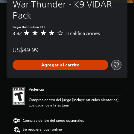
War Thunder - K9 VIDAR 
Pack
Gaijin Distribution KFT
3.82
11 calificaciones
C
a
l
US$49.99
i
f
i
Agregar al carrito
c
a
c
i
ó
Violencia
n
p
Compras dentro del juego (Incluye artículos aleatorios),
r
Los usuarios interactúan
o
m
e
Compras dentro del juego opcionales
d
Se requiere jugar online
i