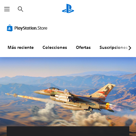
B
u
s
c
a
r
Más reciente
Colecciones
Ofertas
Suscripciones