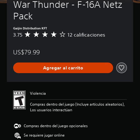
War Thunder - F-16A Netz 
Pack
Gaijin Distribution KFT
3.75
12 calificaciones
C
a
l
US$79.99
i
f
i
Agregar al carrito
c
a
c
i
ó
Violencia
n
p
Compras dentro del juego (Incluye artículos aleatorios),
r
Los usuarios interactúan
o
m
e
Compras dentro del juego opcionales
d
Se requiere jugar online
i