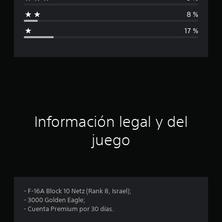
f
c
a
8 %
i
c
17 %
i
c
o
n
a
e
s
c
i
ó
Información legal y del
n
juego
p
r
o
- F-16A Block 10 Netz (Rank 8, Israel);
- 3000 Golden Eagle;
m
- Cuenta Premium por 30 días.