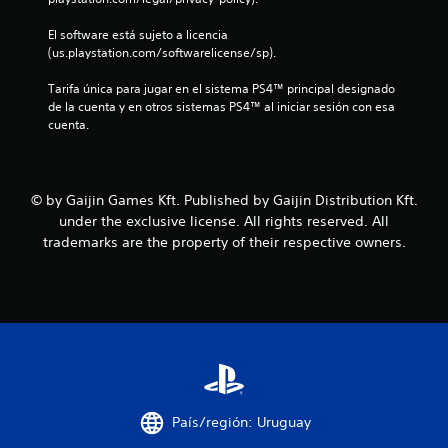
r
El software está sujeto a licencia 
e
(us.playstation.com/softwarelicense/sp).
l
Tarifa única para jugar en el sistema PS4™ principal designado 
de la cuenta y en otros sistemas PS4™ al iniciar sesión con esa 
l
cuenta.
a
s
© by Gaijin Games Kft. Published by Gaijin Distribution Kft.
d
under the exclusive license. All rights reserved. All
trademarks are the property of their respective owners.
e
c
i
n
c
País/región: Uruguay