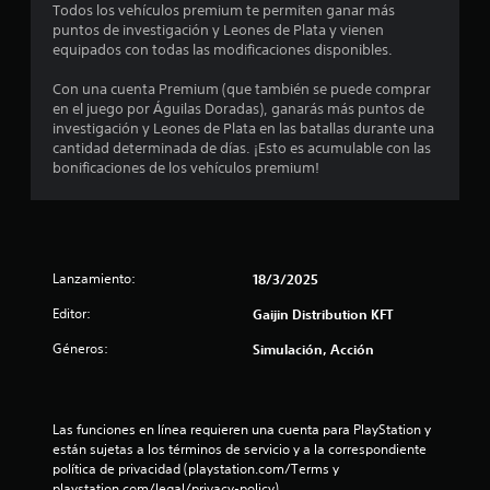
e
Todos los vehículos premium te permiten ganar más
puntos de investigación y Leones de Plata y vienen
d
equipados con todas las modificaciones disponibles.
i
Con una cuenta Premium (que también se puede comprar
en el juego por Águilas Doradas), ganarás más puntos de
o
investigación y Leones de Plata en las batallas durante una
cantidad determinada de días. ¡Esto es acumulable con las
:
bonificaciones de los vehículos premium!
3
.
Lanzamiento:
18/3/2025
7
Editor:
Gaijin Distribution KFT
5
Géneros:
Simulación, Acción
e
s
Las funciones en línea requieren una cuenta para PlayStation y 
t
están sujetas a los términos de servicio y a la correspondiente 
política de privacidad (playstation.com/Terms y 
playstation.com/legal/privacy-policy).