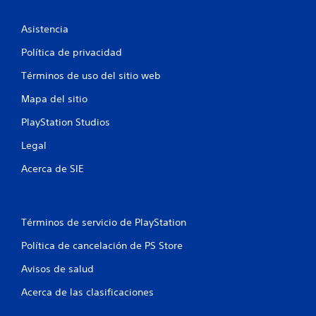
o
e
Asistencia
s
Política de privacidad
t
Términos de uso del sitio web
Mapa del sitio
r
PlayStation Studios
e
Legal
l
Acerca de SIE
l
a
Términos de servicio de PlayStation
s
Política de cancelación de PS Store
e
Avisos de salud
n
Acerca de las clasificaciones
u