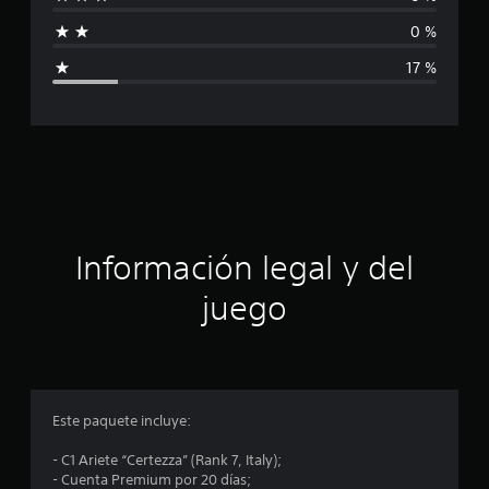
f
a
c
0 %
i
i
17 %
o
c
n
e
a
s
c
i
ó
Información legal y del
n
juego
p
r
o
Este paquete incluye:
m
- C1 Ariete “Certezza” (Rank 7, Italy);
- Cuenta Premium por 20 días;