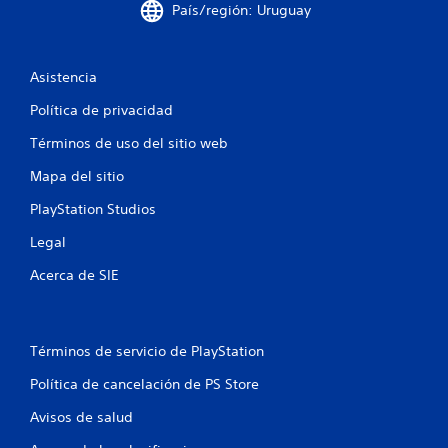
o
País/región: Uruguay
e
s
Asistencia
t
Política de privacidad
r
Términos de uso del sitio web
Mapa del sitio
e
PlayStation Studios
l
Legal
l
Acerca de SIE
a
s
Términos de servicio de PlayStation
e
Política de cancelación de PS Store
n
Avisos de salud
u