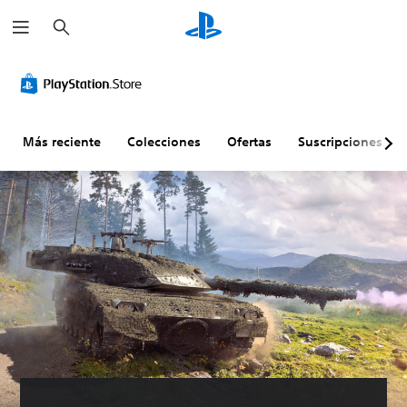
B
u
s
c
a
r
Más reciente
Colecciones
Ofertas
Suscripciones