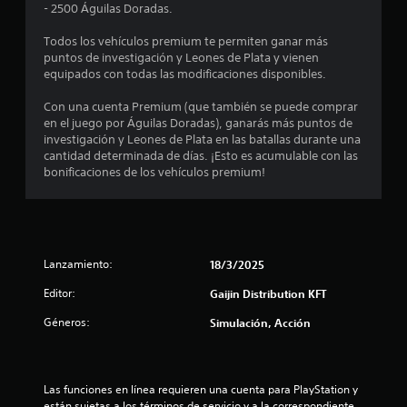
e
- 2500 Águilas Doradas.
d
Todos los vehículos premium te permiten ganar más
puntos de investigación y Leones de Plata y vienen
i
equipados con todas las modificaciones disponibles.
o
Con una cuenta Premium (que también se puede comprar
en el juego por Águilas Doradas), ganarás más puntos de
:
investigación y Leones de Plata en las batallas durante una
cantidad determinada de días. ¡Esto es acumulable con las
4
bonificaciones de los vehículos premium!
.
1
Lanzamiento:
18/3/2025
7
Editor:
Gaijin Distribution KFT
e
Géneros:
Simulación, Acción
s
t
Las funciones en línea requieren una cuenta para PlayStation y 
están sujetas a los términos de servicio y a la correspondiente 