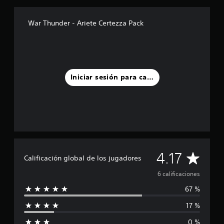
r
e
l
War Thunder - Ariete Certezza Pack
l
a
s
e
n
u
Iniciar sesión para calificar
n
t
o
t
a
l
d
e
C
4.17
6
Calificación global de los jugadores
c
a
6 calificaciones
a
l
67 %
l
i
f
17 %
i
i
c
0 %