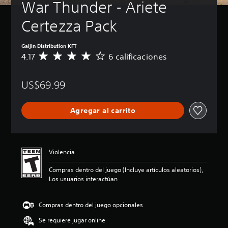
War Thunder - Ariete 
Certezza Pack
Gaijin Distribution KFT
4.17
6 calificaciones
C
a
l
US$69.99
i
f
i
Agregar al carrito
c
a
c
i
ó
Violencia
n
p
Compras dentro del juego (Incluye artículos aleatorios),
r
Los usuarios interactúan
o
m
e
Compras dentro del juego opcionales
d
Se requiere jugar online
i