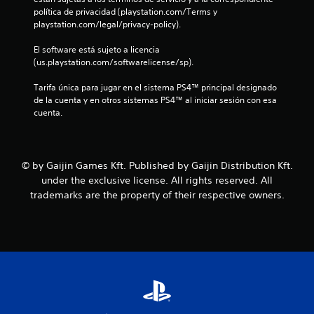
r
política de privacidad (playstation.com/Terms y 
playstation.com/legal/privacy-policy).
e
El software está sujeto a licencia 
l
(us.playstation.com/softwarelicense/sp).
l
Tarifa única para jugar en el sistema PS4™ principal designado 
de la cuenta y en otros sistemas PS4™ al iniciar sesión con esa 
a
cuenta.
s
d
© by Gaijin Games Kft. Published by Gaijin Distribution Kft.
under the exclusive license. All rights reserved. All
e
trademarks are the property of their respective owners.
c
i
n
c