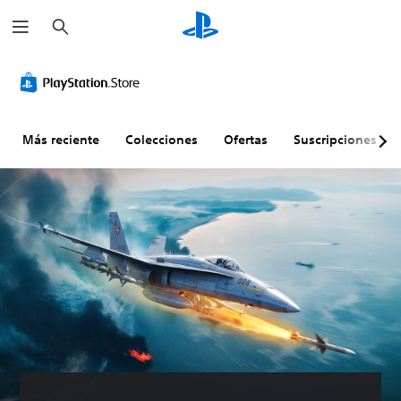
B
u
s
c
a
r
Más reciente
Colecciones
Ofertas
Suscripciones