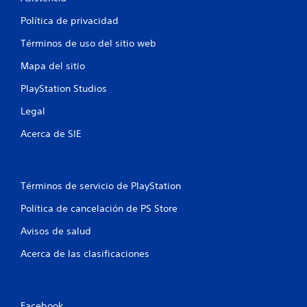
s
Política de privacidad
t
Términos de uso del sitio web
Mapa del sitio
r
PlayStation Studios
e
Legal
l
Acerca de SIE
l
a
Términos de servicio de PlayStation
s
Política de cancelación de PS Store
e
Avisos de salud
n
Acerca de las clasificaciones
u
n
Facebook