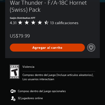
War Thunder - F/A-18C Hornet 
(Swiss) Pack
Gaijin Distribution KFT
4.31
13 calificaciones
C
a
l
US$79.99
i
f
i
Agregar al carrito
c
a
c
i
ó
Violencia
n
p
Compras dentro del juego (Incluye artículos aleatorios),
r
Los usuarios interactúan
o
m
e
Compras dentro del juego opcionales
d
32 jugadores online
i
o