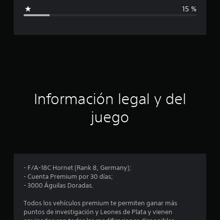
i
a
15 %
c
c
i
o
a
n
e
c
s
i
ó
Información legal y del
n
juego
p
r
o
- F/A-18C Hornet (Rank 8, Germany);
- Cuenta Premium por 30 días;
m
- 3000 Águilas Doradas.
e
Todos los vehículos premium te permiten ganar más
puntos de investigación y Leones de Plata y vienen