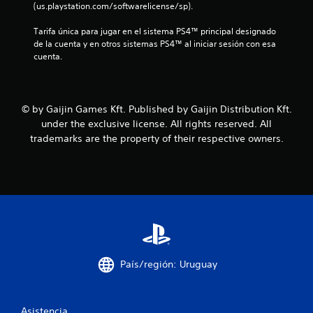
(us.playstation.com/softwarelicense/sp).
l
Tarifa única para jugar en el sistema PS4™ principal designado 
de la cuenta y en otros sistemas PS4™ al iniciar sesión con esa 
l
cuenta.
a
s
© by Gaijin Games Kft. Published by Gaijin Distribution Kft.
d
under the exclusive license. All rights reserved. All
trademarks are the property of their respective owners.
e
c
i
n
c
País/región: Uruguay
o
e
Asistencia