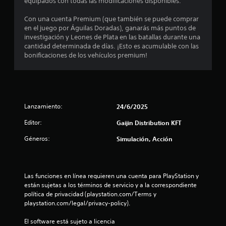
d
equipados con todas las modificaciones disponibles.
i
Con una cuenta Premium (que también se puede comprar
en el juego por Águilas Doradas), ganarás más puntos de
o
investigación y Leones de Plata en las batallas durante una
cantidad determinada de días. ¡Esto es acumulable con las
:
bonificaciones de los vehículos premium!
4
.
Lanzamiento:
24/6/2025
3
Editor:
Gaijin Distribution KFT
1
Géneros:
Simulación, Acción
e
s
Las funciones en línea requieren una cuenta para PlayStation y 
t
están sujetas a los términos de servicio y a la correspondiente 
política de privacidad (playstation.com/Terms y 
r
playstation.com/legal/privacy-policy).
El software está sujeto a licencia 
e