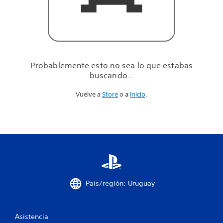
u
e
e
s
t
a
b
Probablemente esto no sea lo que estabas
a
buscando...
s
b
Vuelve a
Store
o a
Inicio
.
u
s
c
a
n
d
o
.
.
.
País/región: Uruguay
Asistencia