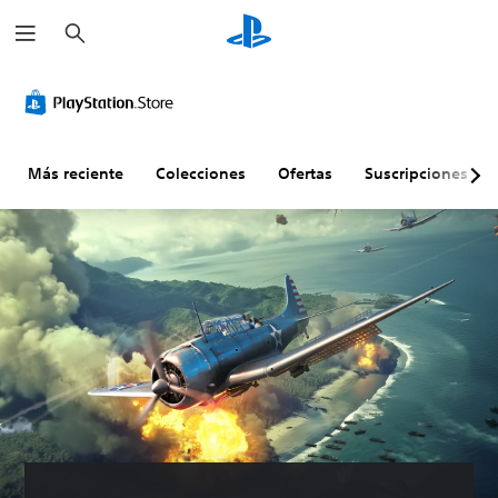
B
u
s
c
a
r
Más reciente
Colecciones
Ofertas
Suscripciones