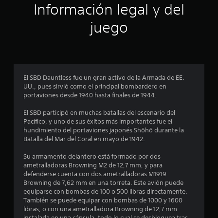
a
Información legal y del
c
juego
i
o
n
El SBD Dauntless fue un gran activo de la Armada de EE.
UU., pues sirvió como el principal bombardero en
e
portaviones desde 1940 hasta finales de 1944.
s
El SBD participó en muchas batallas del escenario del
Pacífico, y uno de sus éxitos más importantes fue el
hundimiento del portaviones japonés Shōhō durante la
Batalla del Mar del Coral en mayo de 1942.
Su armamento delantero está formado por dos
ametralladoras Browning M2 de 12,7 mm, y para
defenderse cuenta con dos ametralladoras M1919
Browning de 7,62 mm en una torreta. Este avión puede
equiparse con bombas de 100 o 500 libras directamente.
También se puede equipar con bombas de 1000 y 1600
libras, o con una ametralladora Browning de 12,7 mm
instalada en una cápsula, todo lo cual se desbloquea tras