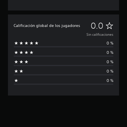
S
0.0
Calificación global de los jugadores
i
Sin calificaciones
0 %
n
0 %
c
0 %
a
0 %
l
0 %
i
f
i
c