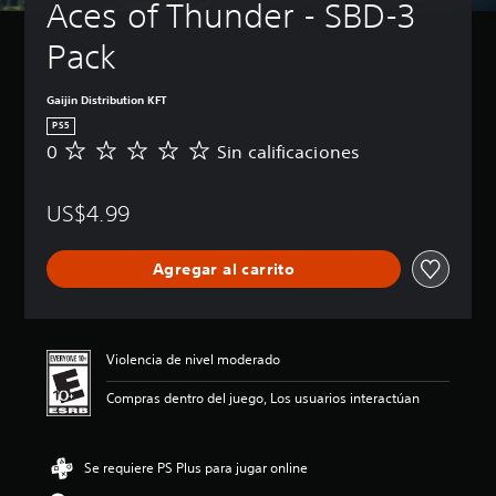
Aces of Thunder - SBD-3 
Pack
Gaijin Distribution KFT
PS5
0
Sin calificaciones
S
i
n
US$4.99
c
a
l
Agregar al carrito
i
f
i
c
a
Violencia de nivel moderado
c
i
Compras dentro del juego, Los usuarios interactúan
o
n
e
Se requiere PS Plus para jugar online
s