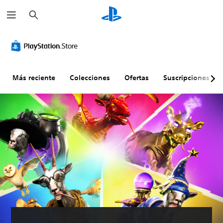
B
u
s
c
a
r
Más reciente
Colecciones
Ofertas
Suscripciones