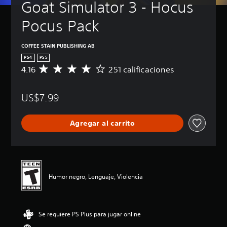
Goat Simulator 3 - Hocus 
Pocus Pack
COFFEE STAIN PUBLISHING AB
PS4
PS5
4.16
251 calificaciones
C
a
l
US$7.99
i
f
i
Agregar al carrito
c
a
c
i
ó
n
Humor negro, Lenguaje, Violencia
p
r
o
m
Se requiere PS Plus para jugar online
e
d