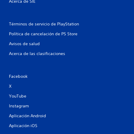
1
Acerca de SIE
c
a
Términos de servicio de PlayStation
l
Política de cancelación de PS Store
Avisos de salud
i
Acerca de las clasificaciones
f
i
Facebook
c
X
a
YouTube
c
Instagram
i
Aplicación Android
o
Aplicación iOS