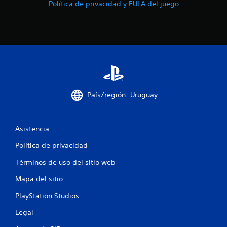
n
Política de privacidad y EULA del juego
u
n
t
o
País/región: Uruguay
t
a
Asistencia
l
Política de privacidad
d
Términos de uso del sitio web
e
Mapa del sitio
2
PlayStation Studios
5
Legal