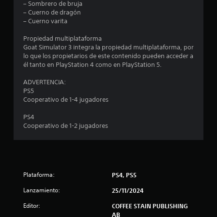
– Sombrero de bruja
t
– Cuerno de dragón
– Cuerno varita
r
Propiedad multiplataforma
e
Goat Simulator 3 integra la propiedad multiplataforma, por
lo que los propietarios de este contenido pueden acceder a
l
él tanto en PlayStation 4 como en PlayStation 5.
l
ADVERTENCIA:
PS5
a
Cooperativo de 1-4 jugadores
s
PS4
Cooperativo de 1-2 jugadores
d
e
c
Plataforma:
PS4, PS5
i
Lanzamiento:
25/11/2024
n
Editor:
COFFEE STAIN PUBLISHING
AB