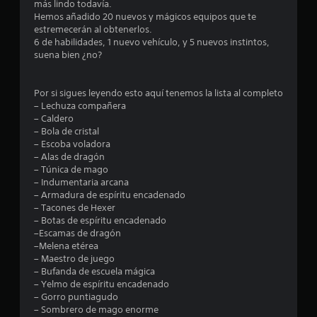
más lindo todavía.
m
Hemos añadido 20 nuevos y mágicos equipos que te
estremecerán al obtenerlos.
e
6 de habilidades, 1 nuevo vehículo, y 5 nuevos instintos,
suena bien ¿no?
d
i
Por si sigues leyendo esto aquí tenemos la lista al completo
– Lechuza compañera
o
– Caldero
– Bola de cristal
:
– Escoba voladora
– Alas de dragón
4
– Túnica de mago
– Indumentaria arcana
.
– Armadura de espíritu encadenado
– Tacones de Hexer
1
– Botas de espíritu encadenado
–Escamas de dragón
–Melena etérea
6
– Maestro de juego
– Bufanda de escuela mágica
e
– Yelmo de espíritu encadenado
– Gorro puntiagudo
s
– Sombrero de mago enorme