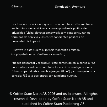
c
Géneros:
Simulación, Aventura
o
e
Las funciones en línea requieren una cuenta y están sujetas a 
s
los términos de servicio y a la correspondiente política de 
privacidad (visita playstationnetwork.com para consultar los 
términos de servicio y las correspondientes políticas de 
t
privacidad de tu país).
r
El software está sujeto a licencia y garantía limitada 
(us.playstation.com/softwarelicense/sp).
e
Puedes descargar y reproducir este contenido en la consola PS5 
l
principal asociada a tu cuenta (a través de la configuración de 
“Uso compartido de consola y juego offline”) y en cualquier otra 
l
consola PS5 a la que entres con tu misma cuenta.
a
s
© Coffee Stain North AB 2026 and its licensors. All rights
reserved. Developed by Coffee Stain North AB and
e
published by Coffee Stain Publishing AB.