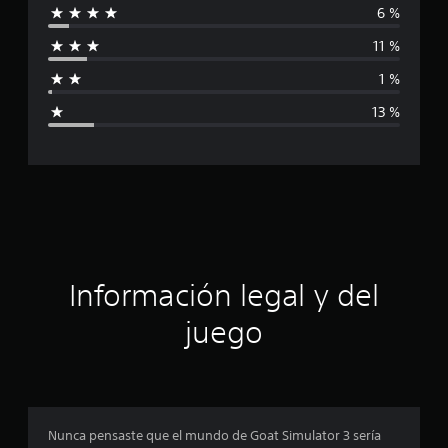
6 %
f
i
i
11 %
c
f
a
1 %
c
i
i
13 %
o
c
n
e
a
s
c
i
ó
Información legal y del
n
juego
p
r
o
Nunca pensaste que el mundo de Goat Simulator 3 sería