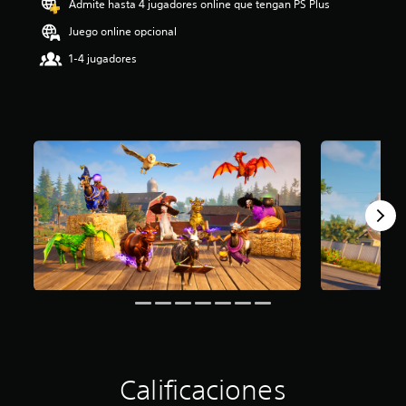
Admite hasta 4 jugadores online que tengan PS Plus
i
o
Juego online opcional
:
1-4 jugadores
4
.
1
6
e
s
t
r
e
l
l
a
s
d
e
c
i
n
c
o
Calificaciones
e
s