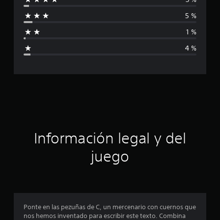
i
i
c
5 %
a
f
c
1 %
i
i
o
4 %
n
c
e
s
a
c
i
ó
Información legal y del
n
juego
p
r
o
Ponte en las pezuñas de C, un mercenario con cuernos que
nos hemos inventado para escribir este texto. Combina