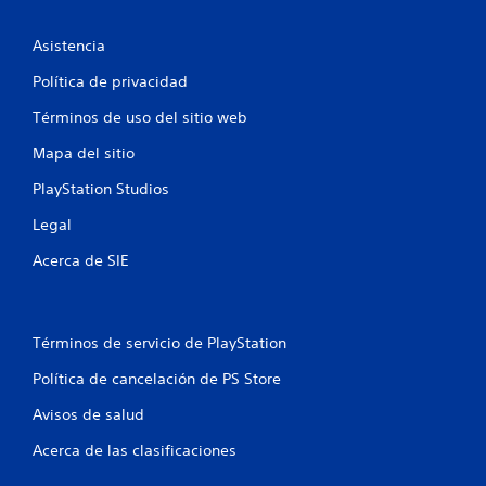
u
Asistencia
n
Política de privacidad
t
Términos de uso del sitio web
o
Mapa del sitio
PlayStation Studios
t
Legal
a
Acerca de SIE
l
d
Términos de servicio de PlayStation
e
Política de cancelación de PS Store
7
Avisos de salud
9
Acerca de las clasificaciones
c