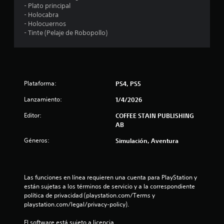
t
- Plato principal
- Holocabra
r
- Holocuernos
- Tinte (Pelaje de Robopollo)
e
l
l
Plataforma:
PS4, PS5
a
Lanzamiento:
1/4/2026
s
Editor:
COFFEE STAIN PUBLISHING
AB
d
Géneros:
Simulación, Aventura
e
c
Las funciones en línea requieren una cuenta para PlayStation y 
i
están sujetas a los términos de servicio y a la correspondiente 
política de privacidad (playstation.com/Terms y 
n
playstation.com/legal/privacy-policy).
El software está sujeto a licencia 