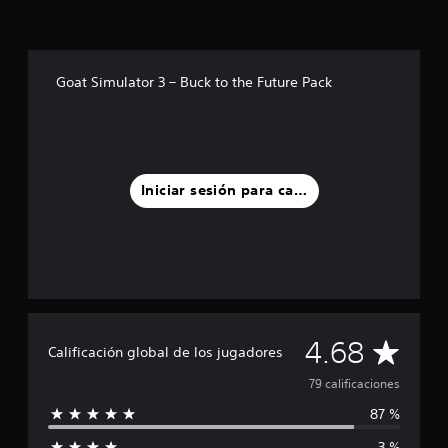
t
r
e
l
l
Goat Simulator 3 – Buck to the Future Pack
a
s
e
n
u
n
Iniciar sesión para calificar
t
o
t
a
l
d
e
7
C
9
4.68
Calificación global de los jugadores
c
a
a
79 calificaciones
l
87 %
l
i
f
3 %