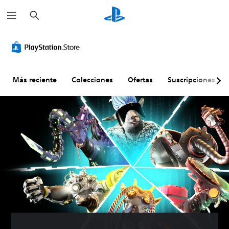
B
u
s
c
a
r
Más reciente
Colecciones
Ofertas
Suscripciones