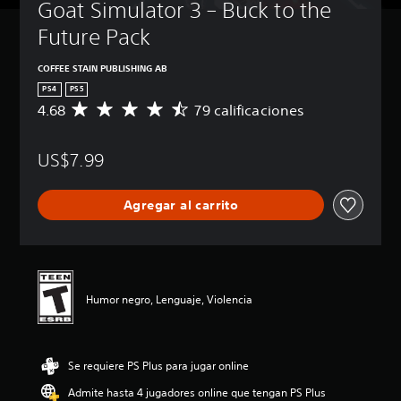
Goat Simulator 3 – Buck to the 
Future Pack
COFFEE STAIN PUBLISHING AB
PS4
PS5
4.68
79 calificaciones
C
a
l
US$7.99
i
f
i
Agregar al carrito
c
a
c
i
ó
n
Humor negro, Lenguaje, Violencia
p
r
o
m
Se requiere PS Plus para jugar online
e
d
Admite hasta 4 jugadores online que tengan PS Plus
i