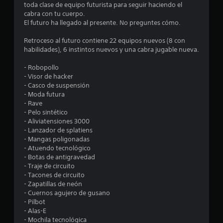
m
toda clase de equipo futurista para seguir haciendo el
cabra con tu cuerpo.
e
El futuro ha llegado al presente. No preguntes cómo.
d
Retroceso al futuro contiene 22 equipos nuevos (8 con
habilidades), 6 instintos nuevos y una cabra jugable nueva.
i
- Robopollo
o
- Visor de hacker
- Casco de suspensión
:
- Moda futura
- Rave
4
- Pelo sintético
- Aliviatensiones 3000
.
- Lanzador de splatiens
- Mangas poligonadas
6
- Atuendo tecnológico
- Botas de antigravedad
- Traje de circuito
8
- Tacones de circuito
- Zapatillas de neón
e
- Cuernos agujero de gusano
- Pilbot
s
- Alas-E
- Mochila tecnológica