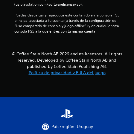
c
(us.playstation.com/softwarelicense/sp).
o
Puedes descargar y reproducir este contenido en la consola PS5 
e
principal asociada a tu cuenta (a través de la configuración de 
“Uso compartido de consola y juego offline”) y en cualquier otra 
s
consola PS5 a la que entres con tu misma cuenta.
t
r
© Coffee Stain North AB 2026 and its licensors. All rights
reserved. Developed by Coffee Stain North AB and
e
published by Coffee Stain Publishing AB.
Política de privacidad y EULA del juego
l
l
a
s
e
País/región: Uruguay
n