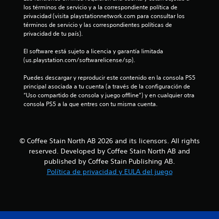
c
los términos de servicio y a la correspondiente política de 
o
privacidad (visita playstationnetwork.com para consultar los 
términos de servicio y las correspondientes políticas de 
e
privacidad de tu país).
s
El software está sujeto a licencia y garantía limitada 
(us.playstation.com/softwarelicense/sp).
t
Puedes descargar y reproducir este contenido en la consola PS5 
principal asociada a tu cuenta (a través de la configuración de 
r
“Uso compartido de consola y juego offline”) y en cualquier otra 
consola PS5 a la que entres con tu misma cuenta.
e
l
© Coffee Stain North AB 2026 and its licensors. All rights
l
reserved. Developed by Coffee Stain North AB and
a
published by Coffee Stain Publishing AB.
Política de privacidad y EULA del juego
s
e
n