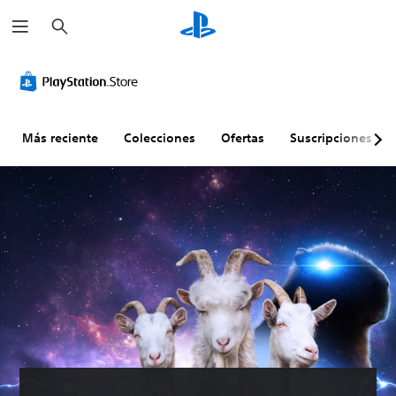
B
u
s
c
a
r
Más reciente
Colecciones
Ofertas
Suscripciones