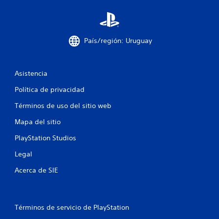
u
n
País/región: Uruguay
t
o
Asistencia
t
Política de privacidad
a
Términos de uso del sitio web
l
Mapa del sitio
PlayStation Studios
d
Legal
e
Acerca de SIE
3
4
Términos de servicio de PlayStation
6