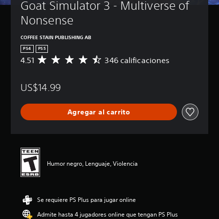
Goat Simulator 3 - Multiverse of 
Nonsense
COFFEE STAIN PUBLISHING AB
PS4
PS5
4.51
346 calificaciones
C
a
l
US$14.99
i
f
i
Agregar al carrito
c
a
c
i
ó
n
Humor negro, Lenguaje, Violencia
p
r
o
m
Se requiere PS Plus para jugar online
e
d
Admite hasta 4 jugadores online que tengan PS Plus
i