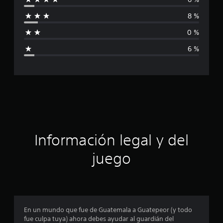
f
i
i
8 %
c
f
a
0 %
c
i
i
6 %
o
c
n
e
a
s
c
i
ó
Información legal y del
n
juego
p
r
o
En un mundo que fue de Guatemala a Guatepeor (y todo
fue culpa tuya) ahora debes ayudar al guardián del