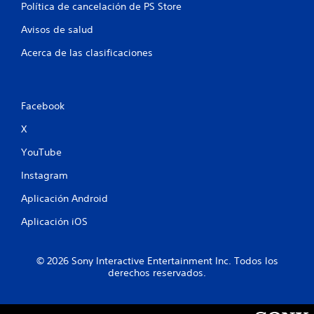
Política de cancelación de PS Store
c
Avisos de salud
a
Acerca de las clasificaciones
l
i
Facebook
f
X
i
YouTube
c
Instagram
a
Aplicación Android
Aplicación iOS
c
i
© 2026 Sony Interactive Entertainment Inc. Todos los
derechos reservados.
o
n