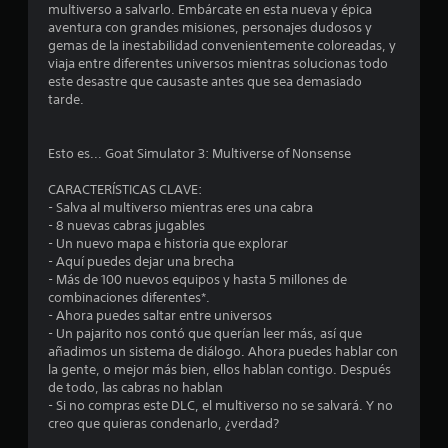
m
multiverso a salvarlo. Embárcate en esta nueva y épica
aventura con grandes misiones, personajes dudosos y
e
gemas de la inestabilidad convenientemente coloreadas, y
viaja entre diferentes universos mientras solucionas todo
d
este desastre que causaste antes que sea demasiado
tarde.
i
o
Esto es... Goat Simulator 3: Multiverse of Nonsense
:
CARACTERÍSTICAS CLAVE:
- Salva al multiverso mientras eres una cabra
4
- 8 nuevas cabras jugables
- Un nuevo mapa e historia que explorar
.
- Aquí puedes dejar una brecha
- Más de 100 nuevos equipos y hasta 5 millones de
5
combinaciones diferentes*.
- Ahora puedes saltar entre universos
- Un pajarito nos contó que querían leer más, así que
1
añadimos un sistema de diálogo. Ahora puedes hablar con
la gente, o mejor más bien, ellos hablan contigo. Después
e
de todo, las cabras no hablan
- Si no compras este DLC, el multiverso no se salvará. Y no
s
creo que quieras condenarlo, ¿verdad?