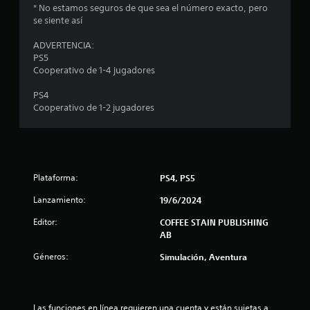
t
* No estamos seguros de que sea el número exacto, pero
se siente así
r
ADVERTENCIA:
e
PS5
Cooperativo de 1-4 jugadores
l
PS4
l
Cooperativo de 1-2 jugadores
a
s
d
Plataforma:
PS4, PS5
Lanzamiento:
19/6/2024
e
Editor:
COFFEE STAIN PUBLISHING
c
AB
i
Géneros:
Simulación, Aventura
n
Las funciones en línea requieren una cuenta y están sujetas a 