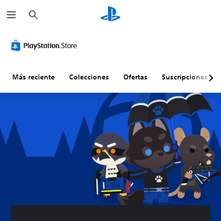
B
u
s
c
a
r
Más reciente
Colecciones
Ofertas
Suscripciones