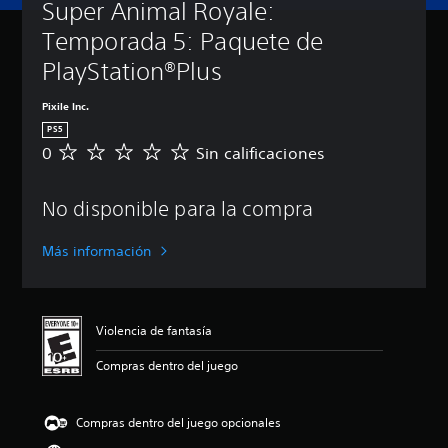
Super Animal Royale: 
Temporada 5: Paquete de 
PlayStation®Plus
Pixile Inc.
PS5
0
Sin calificaciones
S
i
n
No disponible para la compra
c
a
l
Más información
i
f
i
c
Violencia de fantasía
a
c
Compras dentro del juego
i
o
n
Compras dentro del juego opcionales
e
s