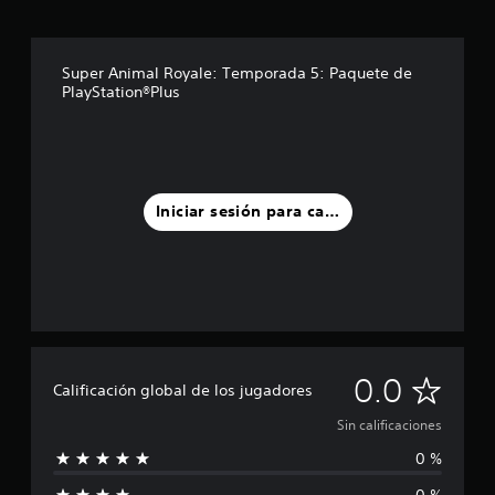
Super Animal Royale: Temporada 5: Paquete de
PlayStation®Plus
Iniciar sesión para calificar
S
0.0
Calificación global de los jugadores
i
Sin calificaciones
0 %
n
0 %