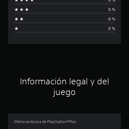
c
0 %
a
0 %
l
0 %
i
f
i
c
a
Información legal y del
c
juego
i
o
n
Oferta exclusiva de PlayStation®Plus.