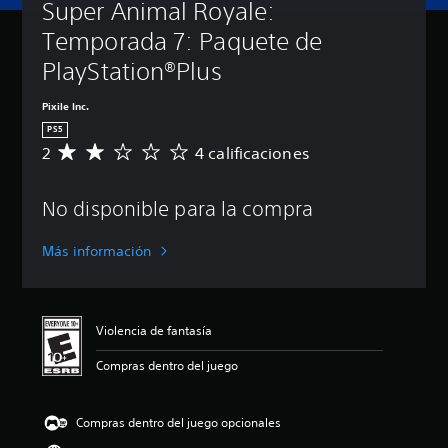
Super Animal Royale: 
Temporada 7: Paquete de 
PlayStation®Plus
Pixile Inc.
PS5
2
4 calificaciones
C
a
l
No disponible para la compra
i
f
i
Más información
c
a
c
i
Violencia de fantasía
ó
n
Compras dentro del juego
p
r
o
Compras dentro del juego opcionales
m
e