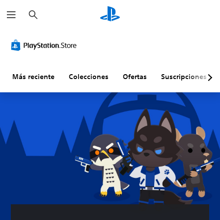
B
u
s
c
a
r
Más reciente
Colecciones
Ofertas
Suscripciones