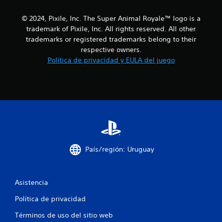
s
t
© 2024, Pixile, Inc. The Super Animal Royale™ logo is a
trademark of Pixile, Inc. All rights reserved. All other
r
trademarks or registered trademarks belong to their
respective owners.
e
Política de privacidad y EULA del juego
l
l
a
s
e
País/región: Uruguay
n
u
Asistencia
Política de privacidad
n
Términos de uso del sitio web
t