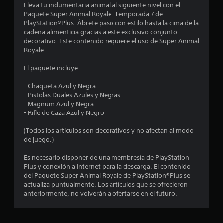
m
Lleva tu indumentaria animal al siguiente nivel con el
Paquete Super Animal Royale: Temporada 7 de
e
PlayStation®Plus. Ábrete paso con estilo hasta la cima de la
cadena alimenticia gracias a este exclusivo conjunto
d
decorativo. Este contenido requiere el uso de Super Animal
Royale.
i
El paquete incluye:
o
- Chaqueta Azul y Negra
:
- Pistolas Duales Azules y Negras
- Magnum Azul y Negra
2
- Rifle de Caza Azul y Negro
e
(Todos los artículos son decorativos y no afectan al modo
de juego.)
s
Es necesario disponer de una membresía de PlayStation
Plus y conexión a Internet para la descarga. El contenido
t
del Paquete Super Animal Royale de PlayStation®Plus se
actualiza puntualmente. Los artículos que se ofrecieron
r
anteriormente, no volverán a ofertarse en el futuro.
e