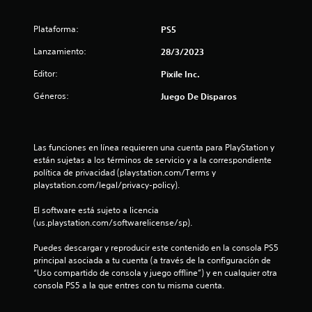
l
l
Plataforma:
PS5
a
Lanzamiento:
28/3/2023
Editor:
Pixile Inc.
s
Géneros:
Juego De Disparos
d
e
Las funciones en línea requieren una cuenta para PlayStation y 
c
están sujetas a los términos de servicio y a la correspondiente 
política de privacidad (playstation.com/Terms y 
i
playstation.com/legal/privacy-policy).
n
El software está sujeto a licencia 
(us.playstation.com/softwarelicense/sp).
c
Puedes descargar y reproducir este contenido en la consola PS5 
o
principal asociada a tu cuenta (a través de la configuración de 
“Uso compartido de consola y juego offline”) y en cualquier otra 
e
consola PS5 a la que entres con tu misma cuenta.