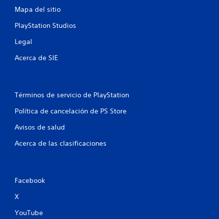
Mapa del sitio
o
PlayStation Studios
t
Legal
a
Acerca de SIE
l
d
Términos de servicio de PlayStation
e
Política de cancelación de PS Store
4
Avisos de salud
c
Acerca de las clasificaciones
a
l
Facebook
i
X
f
YouTube