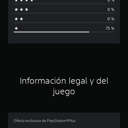
i
c
0 %
i
f
o
0 %
n
i
e
75 %
s
c
a
c
i
ó
Información legal y del
n
juego
p
r
o
Oferta exclusiva de PlayStation®Plus.