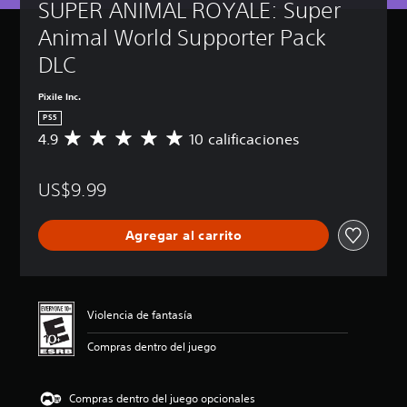
SUPER ANIMAL ROYALE: Super 
Animal World Supporter Pack 
DLC
Pixile Inc.
PS5
4.9
10 calificaciones
C
a
l
US$9.99
i
f
i
Agregar al carrito
c
a
c
i
ó
Violencia de fantasía
n
p
Compras dentro del juego
r
o
m
Compras dentro del juego opcionales
e