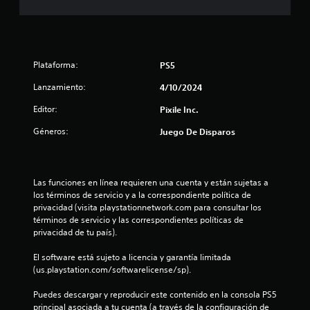
r
e
l
Plataforma:
PS5
l
Lanzamiento:
4/10/2024
Editor:
Pixile Inc.
a
Géneros:
Juego De Disparos
s
d
Las funciones en línea requieren una cuenta y están sujetas a 
e
los términos de servicio y a la correspondiente política de 
privacidad (visita playstationnetwork.com para consultar los 
c
términos de servicio y las correspondientes políticas de 
privacidad de tu país).
i
El software está sujeto a licencia y garantía limitada 
n
(us.playstation.com/softwarelicense/sp).
c
Puedes descargar y reproducir este contenido en la consola PS5 
principal asociada a tu cuenta (a través de la configuración de 