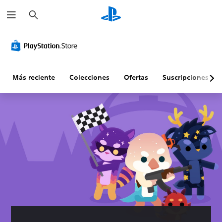
B
u
s
c
a
r
Más reciente
Colecciones
Ofertas
Suscripciones