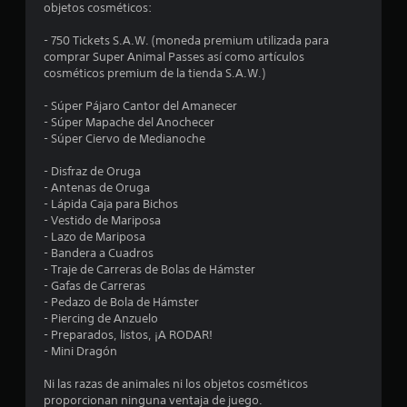
objetos cosméticos:
m
- 750 Tickets S.A.W. (moneda premium utilizada para
e
comprar Super Animal Passes así como artículos
cosméticos premium de la tienda S.A.W.)
d
- Súper Pájaro Cantor del Amanecer
i
- Súper Mapache del Anochecer
- Súper Ciervo de Medianoche
o
- Disfraz de Oruga
:
- Antenas de Oruga
- Lápida Caja para Bichos
4
- Vestido de Mariposa
- Lazo de Mariposa
.
- Bandera a Cuadros
- Traje de Carreras de Bolas de Hámster
9
- Gafas de Carreras
- Pedazo de Bola de Hámster
- Piercing de Anzuelo
e
- Preparados, listos, ¡A RODAR!
- Mini Dragón
s
Ni las razas de animales ni los objetos cosméticos
t
proporcionan ninguna ventaja de juego.