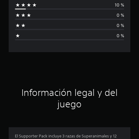
10 %
i
i
c
0 %
a
f
c
0 %
i
i
o
0 %
n
c
e
s
a
c
i
ó
Información legal y del
n
juego
p
r
o
El Supporter Pack incluye 3 razas de Superanimales y 12