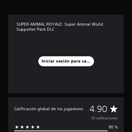
t
r
e
l
SUPER ANIMAL ROYALE: Super Animal World
l
Supporter Pack DLC
a
s
e
n
u
n
Iniciar sesión para calificar
t
o
t
a
l
d
e
1
0
C
4.90
Calificación global de los jugadores
c
a
a
10 calificaciones
l
i
90 %
l
f