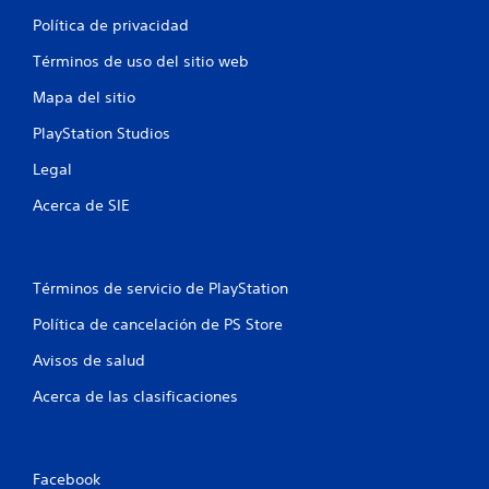
u
Política de privacidad
n
Términos de uso del sitio web
t
Mapa del sitio
o
PlayStation Studios
t
Legal
Acerca de SIE
a
l
Términos de servicio de PlayStation
d
Política de cancelación de PS Store
e
Avisos de salud
1
Acerca de las clasificaciones
0
c
Facebook