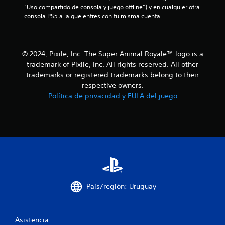
o
“Uso compartido de consola y juego offline”) y en cualquier otra 
consola PS5 a la que entres con tu misma cuenta.
e
s
© 2024, Pixile, Inc. The Super Animal Royale™ logo is a
t
trademark of Pixile, Inc. All rights reserved. All other
trademarks or registered trademarks belong to their
r
respective owners.
Política de privacidad y EULA del juego
e
l
l
a
s
País/región: Uruguay
e
n
Asistencia