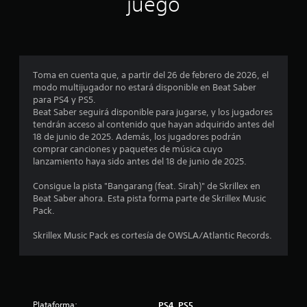
juego
p
r
o
Toma en cuenta que, a partir del 26 de febrero de 2026, el
modo multijugador no estará disponible en Beat Saber
m
para PS4 y PS5.
Beat Saber seguirá disponible para jugarse, y los jugadores
e
tendrán acceso al contenido que hayan adquirido antes del
18 de junio de 2025. Además, los jugadores podrán
d
comprar canciones y paquetes de música cuyo
lanzamiento haya sido antes del 18 de junio de 2025.
i
Consigue la pista "Bangarang (feat. Sirah)" de Skrillex en
o
Beat Saber ahora. Esta pista forma parte de Skrillex Music
Pack.
:
Skrillex Music Pack es cortesía de OWSLA/Atlantic Records.
1
e
s
Plataforma:
PS4, PS5