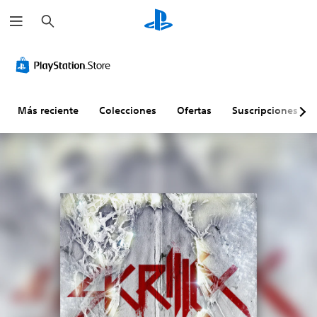
B
u
s
c
a
r
Más reciente
Colecciones
Ofertas
Suscripciones