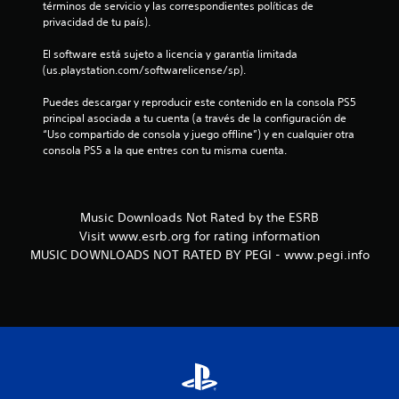
términos de servicio y las correspondientes políticas de 
o
privacidad de tu país).
e
El software está sujeto a licencia y garantía limitada 
(us.playstation.com/softwarelicense/sp).
s
Puedes descargar y reproducir este contenido en la consola PS5 
t
principal asociada a tu cuenta (a través de la configuración de 
“Uso compartido de consola y juego offline”) y en cualquier otra 
r
consola PS5 a la que entres con tu misma cuenta.
e
l
Music Downloads Not Rated by the ESRB
Visit www.esrb.org for rating information
l
MUSIC DOWNLOADS NOT RATED BY PEGI - www.pegi.info
a
s
e
n