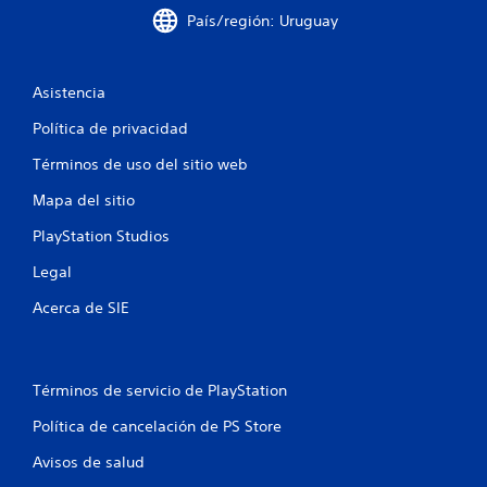
u
País/región: Uruguay
n
Asistencia
t
Política de privacidad
o
Términos de uso del sitio web
t
Mapa del sitio
a
PlayStation Studios
l
Legal
d
Acerca de SIE
e
1
Términos de servicio de PlayStation
c
Política de cancelación de PS Store
a
Avisos de salud