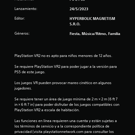
t
Lanzamiento:
24/5/2023
r
Editor:
HYPERBOLIC MAGNETISM
S.R.O.
e
Géneros:
Fiesta, Música/Ritmo, Familia
l
l
PlayStation VR2 no es apto para niños menores de 12 años.
a
Se requiere PlayStation VR2 para poder jugar a la versión para 
PS5 de este juego.
d
Los juegos VR pueden provocar mareo cinético en algunos 
e
jugadores.
c
Se requiere tener un área de juego mínima de 2 m × 2 m (6 ft 7 
in × 6 ft 7 in) para poder disfrutar de los juegos compatibles con 
i
PlayStation VR2 a escala de habitación.
n
Las funciones en línea requieren una cuenta y están sujetas a 
los términos de servicio y a la correspondiente política de 
c
privacidad (visita playstationnetwork.com para consultar los 