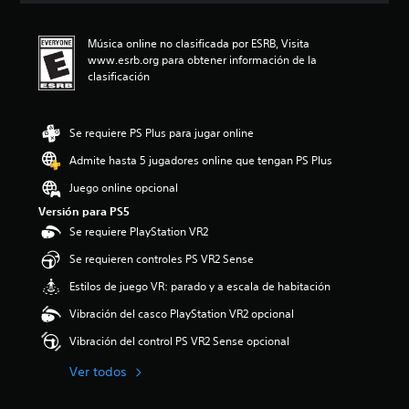
i
ó
Música online no clasificada por ESRB, Visita
n
www.esrb.org para obtener información de la
p
clasificación
r
o
m
e
Se requiere PS Plus para jugar online
d
Admite hasta 5 jugadores online que tengan PS Plus
i
o
Juego online opcional
:
Versión para PS5
5
e
Se requiere PlayStation VR2
s
Se requieren controles PS VR2 Sense
t
r
Estilos de juego VR: parado y a escala de habitación
e
l
Vibración del casco PlayStation VR2 opcional
l
Vibración del control PS VR2 Sense opcional
a
s
Ver todos
d
e
c