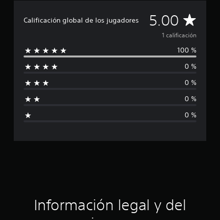
1
c
C
5.00
a
Calificación global de los jugadores
l
a
1 calificación
i
f
100 %
l
i
c
0 %
i
a
c
0 %
f
i
o
0 %
i
n
0 %
e
c
s
a
c
i
ó
Información legal y del
n