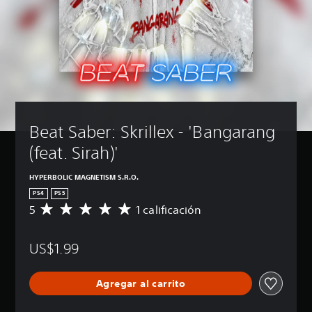
Beat Saber: Skrillex - 'Bangarang 
(feat. Sirah)'
HYPERBOLIC MAGNETISM S.R.O.
PS4
PS5
5
1 calificación
C
a
l
US$1.99
i
f
i
Agregar al carrito
c
a
c