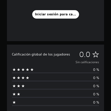
Iniciar sesión para calificar
S
0.0
Calificación global de los jugadores
i
Sin calificaciones
0 %
n
0 %
c
0 %
a
0 %
l
0 %
i