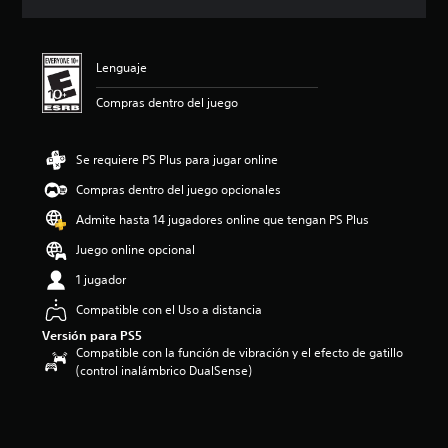
i
c
a
c
Lenguaje
i
o
Compras dentro del juego
n
e
s
Se requiere PS Plus para jugar online
Compras dentro del juego opcionales
Admite hasta 14 jugadores online que tengan PS Plus
Juego online opcional
1 jugador
Compatible con el Uso a distancia
Versión para PS5
Compatible con la función de vibración y el efecto de gatillo
(control inalámbrico DualSense)