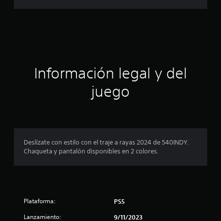
f
i
c
a
Información legal y del
c
juego
i
o
n
Deslízate con estilo con el traje a rayas 2024 de 540INDY.
Chaqueta y pantalón disponibles en 2 colores.
e
s
Plataforma:
PS5
Lanzamiento:
9/11/2023