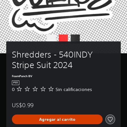
Shredders - 540INDY 
Stripe Suit 2024
FoamPunch BV
PS5
0
Sin calificaciones
S
i
n
US$0.99
c
a
l
Agregar al carrito
i
f