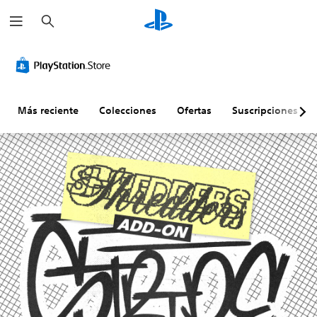
B
u
s
c
a
r
Más reciente
Colecciones
Ofertas
Suscripciones