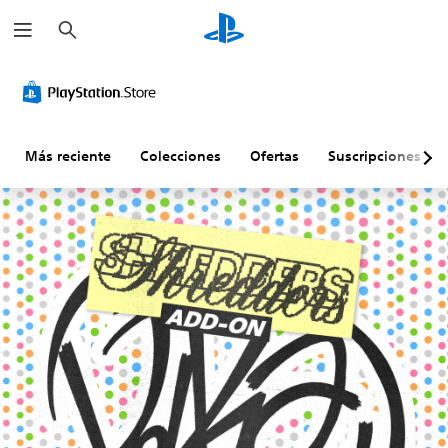
B
u
s
c
a
r
Más reciente
Colecciones
Ofertas
Suscripciones