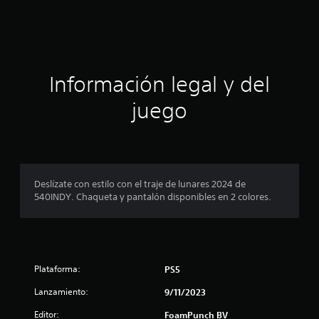
i
c
a
Información legal y del
c
juego
i
o
n
Deslízate con estilo con el traje de lunares 2024 de
540INDY. Chaqueta y pantalón disponibles en 2 colores.
e
s
Plataforma:
PS5
Lanzamiento:
9/11/2023
Editor:
FoamPunch BV