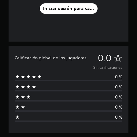
Iniciar sesión para calificar
S
0.0
Calificación global de los jugadores
i
Sin calificaciones
0 %
n
0 %
c
0 %
a
0 %
l
0 %
i
f