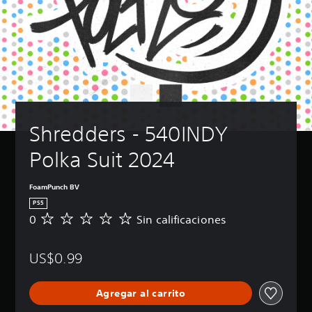
Shredders - 540INDY 
Polka Suit 2024
FoamPunch BV
PS5
0
Sin calificaciones
S
i
n
US$0.99
c
a
l
Agregar al carrito
i
f