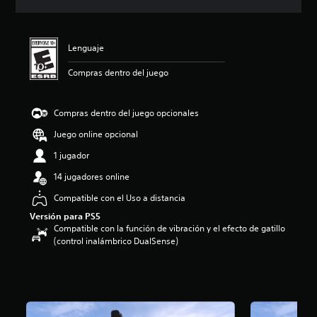
i
c
a
c
Lenguaje
i
o
Compras dentro del juego
n
e
s
Compras dentro del juego opcionales
Juego online opcional
1 jugador
14 jugadores online
Compatible con el Uso a distancia
Versión para PS5
Compatible con la función de vibración y el efecto de gatillo
(control inalámbrico DualSense)