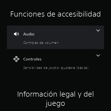
c
a
Funciones de accesibilidad
c
i
Audio
o
Controles de volumen
n
e
Controles
s
Sensibilidad de joystick ajustable (básica)
Información legal y del
juego