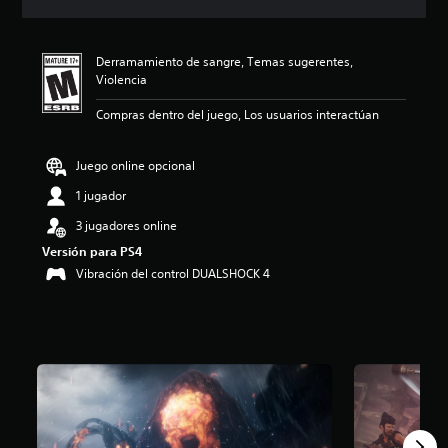
c
i
ó
Derramamiento de sangre, Temas sugerentes,
n
Violencia
p
r
Compras dentro del juego, Los usuarios interactúan
o
m
e
Juego online opcional
d
i
1 jugador
o
3 jugadores online
:
4
Versión para PS4
.
Vibración del control DUALSHOCK 4
6
4
e
s
t
r
e
l
l
a