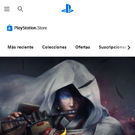
B
u
s
c
a
r
Más reciente
Colecciones
Ofertas
Suscripciones