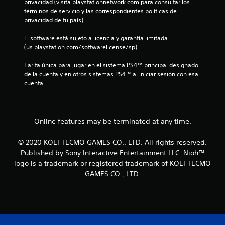
s
privacidad (visita playstationnetwork.com para consultar los 
términos de servicio y las correspondientes políticas de 
d
privacidad de tu país).
e
El software está sujeto a licencia y garantía limitada 
(us.playstation.com/softwarelicense/sp).
c
Tarifa única para jugar en el sistema PS4™ principal designado 
i
de la cuenta y en otros sistemas PS4™ al iniciar sesión con esa 
cuenta.
n
c
Online features may be terminated at any time.
o
© 2020 KOEI TECMO GAMES CO., LTD. All rights reserved.
e
Published by Sony Interactive Entertainment LLC. Nioh™
logo is a trademark or registered trademark of KOEI TECMO
s
GAMES CO., LTD.
t
r
e