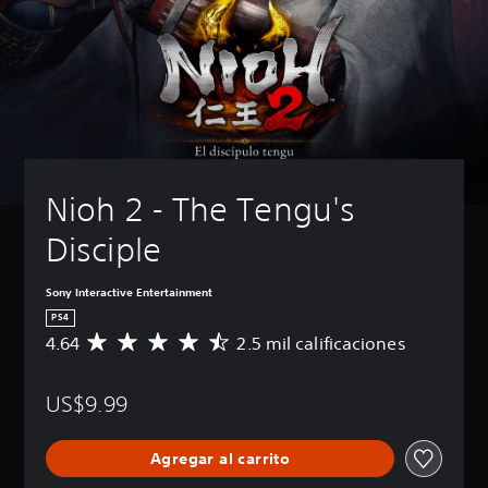
Nioh 2 - The Tengu's 
Disciple
Sony Interactive Entertainment
PS4
4.64
2.5 mil calificaciones
C
a
l
US$9.99
i
f
i
Agregar al carrito
c
a