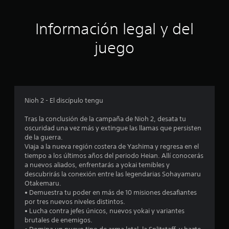
i
ó
Información legal y del
n
juego
p
r
o
Nioh 2 - El discípulo tengu
m
Tras la conclusión de la campaña de Nioh 2, desata tu
oscuridad una vez más y extingue las llamas que persisten
e
de la guerra.
Viaja a la nueva región costera de Yashima y regresa en el
d
tiempo a los últimos años del periodo Heian. Allí conocerás
a nuevos aliados, enfrentarás a yokai temibles y
i
descubrirás la conexión entre las legendarias Sohayamaru
Otakemaru.
o
• Demuestra tu poder en más de 10 misiones desafiantes
por tres nuevos niveles distintos.
:
• Lucha contra jefes únicos, nuevos yokai y variantes
brutales de enemigos.