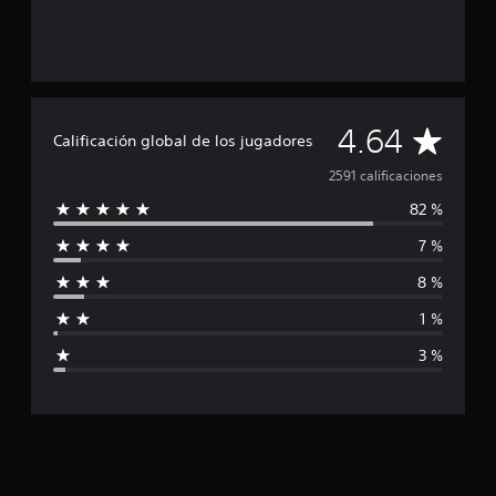
l
d
e
2
.
5
C
4.64
m
Calificación global de los jugadores
i
a
2591 calificaciones
l
c
82 %
l
a
l
7 %
i
i
f
8 %
f
i
c
1 %
i
a
3 %
c
c
i
o
a
n
e
s
c