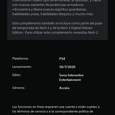
4
• Domina un nuevo tipo de arma letal, la Splitstaff, y hazte
con nuevas variantes de poderosas armaduras.
.
• Encuentra y libera nuevos espíritus guardianes,
habilidades yokai, habilidades Ninjutsu y mucho más.
6
Este complemento también se incluye como parte del pase
de temporada de Nioh 2 y de la Nioh 2 Digital Deluxe
4
Edition. Para utilizar este complemento necesitas Nioh 2.
e
s
t
Plataforma:
PS4
r
Lanzamiento:
30/7/2020
Editor:
Sony Interactive
e
Entertainment
l
Géneros:
Acción
l
a
Las funciones en línea requieren una cuenta y están sujetas a 
los términos de servicio y a la correspondiente política de 