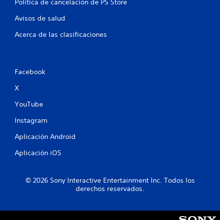
Política de cancelación de PS Store
l
Avisos de salud
d
Acerca de las clasificaciones
e
2
Facebook
5
X
9
YouTube
Instagram
1
Aplicación Android
c
Aplicación iOS
a
l
© 2026 Sony Interactive Entertainment Inc. Todos los
derechos reservados.
i
f