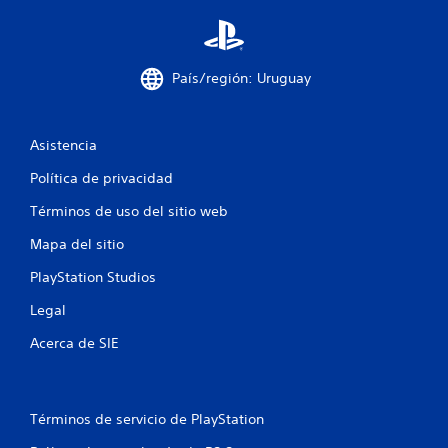
l
l
País/región: Uruguay
a
s
Asistencia
e
Política de privacidad
Términos de uso del sitio web
n
Mapa del sitio
u
PlayStation Studios
n
Legal
t
Acerca de SIE
o
t
Términos de servicio de PlayStation
a