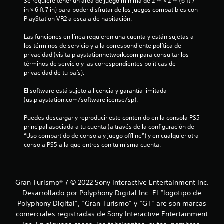
u
Se requiere tener un área de juego mínima de 2 m × 2 m (6 ft 7 
a
r
a
in × 6 ft 7 in) para poder disfrutar de los juegos compatibles con 
s
l
PlayStation VR2 a escala de habitación.
s
i
q
n
u
Las funciones en línea requieren una cuenta y están sujetas a 
e
c
i
los términos de servicio y a la correspondiente política de 
e
privacidad (visita playstationnetwork.com para consultar los 
o
n
r
términos de servicio y las correspondientes políticas de 
n
m
privacidad de tu país).
t
u
o
r
m
El software está sujeto a licencia y garantía limitada 
o
n
e
(us.playstation.com/softwarelicense/sp).
l
n
t
e
t
Puedes descargar y reproducir este contenido en la consola PS5 
s
o
principal asociada a tu cuenta (a través de la configuración de 
o
t
.
“Uso compartido de consola y juego offline”) y en cualquier otra 
consola PS5 a la que entres con tu misma cuenta.
á
t
c
M
t
o
a
i
d
Gran Turismo® 7 © 2022 Sony Interactive Entertainment Inc.
l
l
o
Desarrollado por Polyphony Digital Inc. El “logotipo de
e
d
Polyphony Digital”, “Gran Turismo” y “GT” are son marcas
s
d
e
comerciales registradas de Sony Interactive Entertainment
P
p