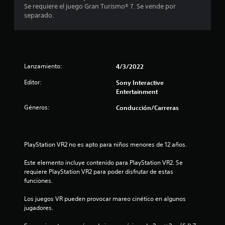
t
m
c
Se requiere el juego Gran Turismo® 7. Se vende por
r
r
o
separado.
l
o
v
i
o
s
i
s
j
m
n
c
u
i
o
g
e
c
n
a
Lanzamiento:
4/3/2022
n
t
d
t
o
r
o
Editor:
Sony Interactive
o
o
r
Entertainment
.
e
l
e
Géneros:
Conducción/Carreras
e
s
s
s
.
S
d
e
e
t
p
l
PlayStation VR2 no es apto para niños menores de 12 años.
u
j
r
e
u
Este elemento incluye contenido para PlayStation VR2. Se 
d
e
requiere PlayStation VR2 para poder disfrutar de estas 
e
e
g
funciones.
o
j
l
e
Los juegos VR pueden provocar mareo cinético en algunos 
u
n
jugadores.
g
l
c
a