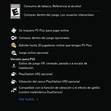
n
t
u
ó
o
z
a
Consumo de tabaco, Referencia al alcohol
u
e
n
l
a
l
l
d
p
ú
r
i
Compras dentro del juego, Los usuarios interactúan
o
e
r
m
e
z
s
n
o
e
l
a
p
l
m
n
n
r
o
e
e
e
Se requiere PS Plus para jugar online
i
í
r
e
d
s
v
n
q
Compras dentro del juego opcionales
r
i
d
e
t
u
e
o
e
l
Admite hasta 20 jugadores online que tengan PS Plus
e
e
n
:
a
d
g
e
v
3
u
Juego online opcional
e
r
l
o
.
d
d
a
Versión para PS5
j
z
8
i
e
m
Estilos de juego VR: sentado, parado y a escala de
u
a
8
o
s
e
habitación
e
l
e
i
a
n
g
t
PlayStation VR2 opcional
s
n
f
t
o
a
t
d
í
e
Vibración del casco PlayStation VR2 opcional
n
p
r
i
o
l
o
a
e
v
Compatible con la función de vibración y el efecto de gatillo
o
o
i
r
l
i
(control inalámbrico DualSense)
a
s
n
a
l
d
c
c
Ver todos
c
t
a
u
t
o
l
i
s
a
i
n
u
.
d
l
v