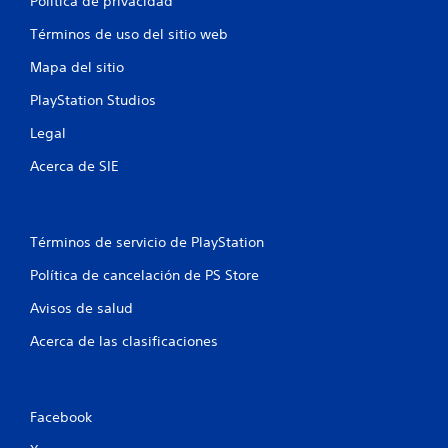
o
Política de privacidad
s
n
a
t
Términos de uso del sitio web
n
r
o
l
Mapa del sitio
r
e
o
n
s
PlayStation Studios
o
s
c
s
Legal
o
i
n
n
Acerca de SIE
t
c
r
o
o
n
l
s
e
Términos de servicio de PlayStation
e
s
c
Política de cancelación de PS Store
t
u
á
e
Avisos de salud
c
n
t
c
Acerca de las clasificaciones
i
i
l
a
e
s
s
d
Facebook
.
u
r