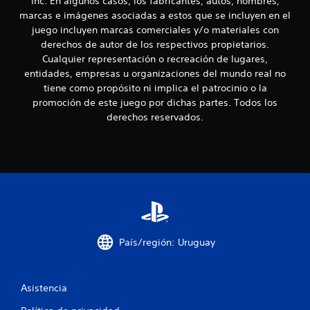
Inc. En algunos casos, los fabricantes, autos, nombres,
e
u
r
marcas e imágenes asociadas a estos que se incluyen en el
e
á
8
d
juego incluyen marcas comerciales y/o materiales con
c
e
derechos de autor de los respectivos propietarios.
t
s
c
Cualquier representación o recreación de lugares,
i
j
entidades, empresas u organizaciones del mundo real no
c
u
a
tiene como propósito ni implica el patrocinio o la
a
g
promoción de este juego por dichas partes. Todos los
a
l
P
r
derechos reservados.
u
s
i
e
i
d
n
f
e
n
s
e
i
a
c
c
e
c
c
s
e
i
d
a
d
País/región: Uruguay
e
a
r
c
d
a
d
u
i
Asistencia
e
n
u
e