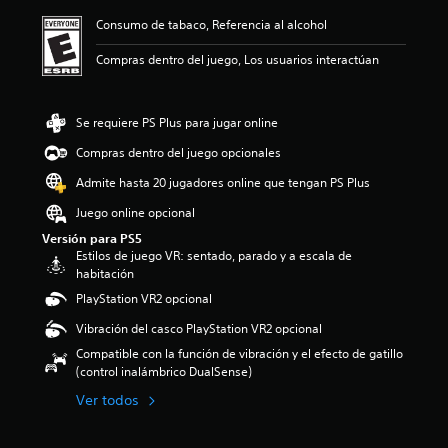
n
t
u
ó
o
z
a
Consumo de tabaco, Referencia al alcohol
u
e
n
l
a
l
l
d
p
ú
r
i
Compras dentro del juego, Los usuarios interactúan
o
e
r
m
e
z
s
n
o
e
l
a
p
l
m
n
n
r
o
e
e
e
Se requiere PS Plus para jugar online
i
í
r
e
d
s
v
n
q
Compras dentro del juego opcionales
r
i
d
e
t
u
e
o
e
l
Admite hasta 20 jugadores online que tengan PS Plus
e
e
n
:
a
d
g
e
v
4
u
Juego online opcional
e
r
l
o
.
d
d
a
Versión para PS5
j
z
1
i
e
m
Estilos de juego VR: sentado, parado y a escala de
u
a
3
o
s
e
habitación
e
l
e
i
a
n
g
t
PlayStation VR2 opcional
s
n
f
t
o
a
t
d
í
e
Vibración del casco PlayStation VR2 opcional
n
p
r
i
o
l
o
a
e
v
Compatible con la función de vibración y el efecto de gatillo
o
o
i
r
l
i
(control inalámbrico DualSense)
a
s
n
a
l
d
c
c
Ver todos
c
t
a
u
t
o
l
i
s
a
i
n
u
.
d
l
v