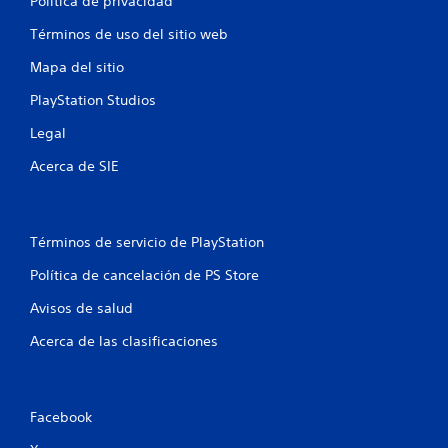
i
Política de privacidad
s
n
a
t
Términos de uso del sitio web
o
r
o
l
Mapa del sitio
r
n
o
n
s
PlayStation Studios
o
e
c
s
Legal
o
i
s
n
n
Acerca de SIE
t
c
r
o
o
n
l
s
e
Términos de servicio de PlayStation
e
s
c
Política de cancelación de PS Store
t
u
á
e
Avisos de salud
c
n
t
c
Acerca de las clasificaciones
i
i
l
a
e
s
s
d
Facebook
.
u
r