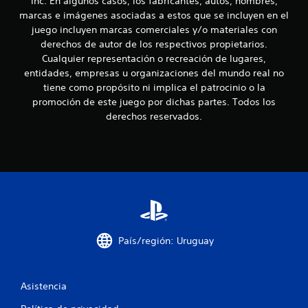
Inc. En algunos casos, los fabricantes, autos, nombres,
e
u
r
marcas e imágenes asociadas a estos que se incluyen en el
e
á
1
d
juego incluyen marcas comerciales y/o materiales con
c
e
derechos de autor de los respectivos propietarios.
t
s
5
Cualquier representación o recreación de lugares,
i
j
entidades, empresas u organizaciones del mundo real no
c
u
c
tiene como propósito ni implica el patrocinio o la
a
g
promoción de este juego por dichas partes. Todos los
a
a
P
r
derechos reservados.
u
s
l
e
i
d
n
i
e
n
s
e
f
a
c
c
e
c
i
s
e
i
d
c
d
País/región: Uruguay
e
a
r
a
d
a
d
u
c
Asistencia
e
n
u
e