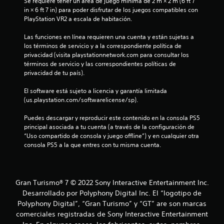
u
Se requiere tener un área de juego mínima de 2 m × 2 m (6 ft 7 
a
r
a
in × 6 ft 7 in) para poder disfrutar de los juegos compatibles con 
s
l
PlayStation VR2 a escala de habitación.
s
i
q
n
u
Las funciones en línea requieren una cuenta y están sujetas a 
e
c
i
los términos de servicio y a la correspondiente política de 
e
privacidad (visita playstationnetwork.com para consultar los 
o
n
r
términos de servicio y las correspondientes políticas de 
n
m
privacidad de tu país).
t
u
o
r
m
El software está sujeto a licencia y garantía limitada 
o
n
e
(us.playstation.com/softwarelicense/sp).
l
n
t
e
t
Puedes descargar y reproducir este contenido en la consola PS5 
s
o
principal asociada a tu cuenta (a través de la configuración de 
o
t
.
“Uso compartido de consola y juego offline”) y en cualquier otra 
consola PS5 a la que entres con tu misma cuenta.
á
t
c
M
t
o
a
i
d
Gran Turismo® 7 © 2022 Sony Interactive Entertainment Inc.
l
l
o
Desarrollado por Polyphony Digital Inc. El “logotipo de
e
d
Polyphony Digital”, “Gran Turismo” y “GT” are son marcas
s
d
e
comerciales registradas de Sony Interactive Entertainment
P
p