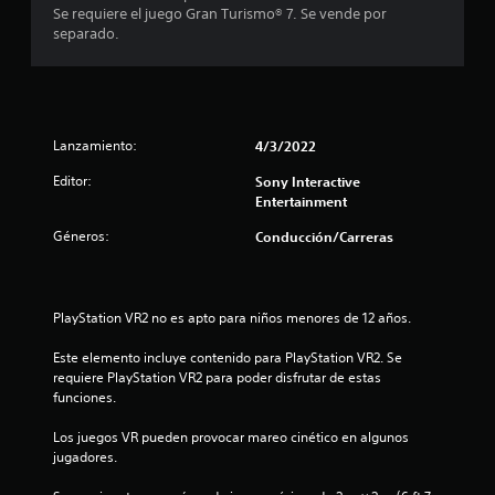
t
m
c
Se requiere el juego Gran Turismo® 7. Se vende por
r
r
o
separado.
l
o
v
i
o
s
i
s
j
m
n
c
u
i
o
g
e
c
n
a
Lanzamiento:
4/3/2022
n
t
d
t
o
r
o
Editor:
Sony Interactive
o
o
r
Entertainment
.
e
l
e
Géneros:
Conducción/Carreras
e
s
s
s
.
S
d
e
e
t
p
l
PlayStation VR2 no es apto para niños menores de 12 años.
u
j
r
e
u
Este elemento incluye contenido para PlayStation VR2. Se 
d
e
requiere PlayStation VR2 para poder disfrutar de estas 
e
e
g
funciones.
o
j
l
e
Los juegos VR pueden provocar mareo cinético en algunos 
u
n
jugadores.
g
l
c
a