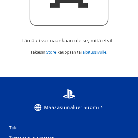
t
ä
e
t
s
i
t
Tämä ei varmaankaan ole se, mitä etsit...
.
.
Takaisin
Store
-kauppaan tai
aloitussivulle
.
.
Maa/asuinalue: Suomi
Tuki
Tietosuoja ja evästeet