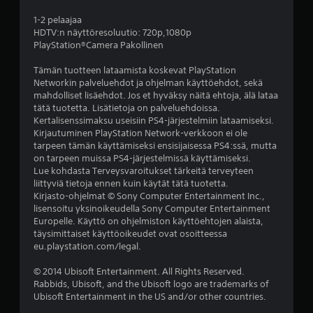
e
1-2 pelaajaa
HDTV:n näyttöresoluutio: 720p,1080p
ä
PlayStation®Camera Pakollinen
v
Tämän tuotteen lataamista koskevat PlayStation
Networkin palveluehdot ja ohjelman käyttöehdot, sekä
i
mahdolliset lisäehdot. Jos et hyväksy näitä ehtoja, älä lataa
tätä tuotetta. Lisätietoja on palveluehdoissa.
i
Kertalisenssimaksu useisiin PS4-järjestelmiin lataamiseksi.
Kirjautuminen PlayStation Network-verkkoon ei ole
d
tarpeen tämän käyttämiseksi ensisijaisessa PS4:ssä, mutta
on tarpeen muissa PS4-järjestelmissä käyttämiseksi.
e
Lue kohdasta Terveysvaroitukset tärkeitä terveyteen
liittyviä tietoja ennen kuin käytät tätä tuotetta.
Kirjasto-ohjelmat © Sony Computer Entertainment Inc.,
s
lisensoitu yksinoikeudella Sony Computer Entertainment
Europelle. Käyttö on ohjelmiston käyttöehtojen alaista,
t
täysimittaiset käyttöoikeudet ovat osoitteessa
eu.playstation.com/legal.
ä
© 2014 Ubisoft Entertainment. All Rights Reserved.
(
Rabbids, Ubisoft, and the Ubisoft logo are trademarks of
Ubisoft Entertainment in the US and/or other countries.
3