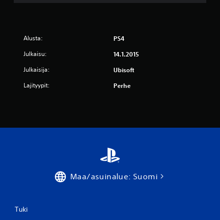
2
a
Alusta:
PS4
r
Julkaisu:
14.1.2015
v
Julkaisija:
Ubisoft
o
Lajityypit:
Perhe
s
t
e
l
u
Maa/asuinalue: Suomi
a
)
Tuki