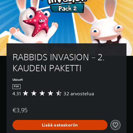
RABBIDS INVASION – 2. 
KAUDEN PAKETTI
Ubisoft
PS4
4.31
32 arvostelua
K
e
s
€3,95
k
i
a
Lisää ostoskoriin
r
v