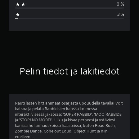
0 %
a
3 %
r
v
o
4
.
Pelin tiedot ja lakitiedot
3
1
t
Nauti lasten hittianimaatiosarjasta upouudella tavalla! Voit
katsoa ja pelata Rabbidsien kanssa kolmessa
ä
interaktiivisessa jaksossa: 'SUPER RABBID', 'MOO RABBIDS'
ja 'STOP! NO MORE!'. Liiku ja kisaa perheesi ja ystäviesi
h
kanssa hullunhauskoissa haasteissa, kuten Road Rush,
Zombie Dance, Cone out Loud, Object Hunt ja niin
t
edelleen...