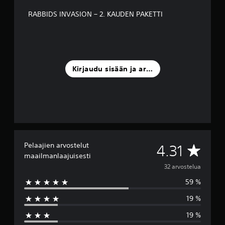
o
RABBIDS INVASION – 2. KAUDEN PAKETTI
s
t
e
l
u
a
Kirjaudu sisään ja arvostele
)
Pelaajien arvostelut
K
4.31
maailmanlaajuisesti
e
32 arvostelua
59 %
s
19 %
k
19 %
i