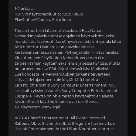
i
1-2 pelaajaa
HDTV:n näyttöresoluutio: 720p,1080p
i
PlayStation®Camera Pakollinen
d
Tämän tuotteen lataamista koskevat PlayStation
Networkin palveluehdot ja ohjelman käyttöehdot, sekä
e
mahdolliset lisäehdot. Jos et hyväksy näitä ehtoja, älä lataa
tätä tuotetta. Lisätietoja on palveluehdoissa.
s
Kertalisenssimaksu useisiin PS4-järjestelmiin lataamiseksi.
Kirjautuminen PlayStation Network-verkkoon ei ole
t
tarpeen tämän käyttämiseksi ensisijaisessa PS4:ssä, mutta
on tarpeen muissa PS4-järjestelmissä käyttämiseksi.
ä
Lue kohdasta Terveysvaroitukset tärkeitä terveyteen
liittyviä tietoja ennen kuin käytät tätä tuotetta.
Kirjasto-ohjelmat © Sony Computer Entertainment Inc.,
(
lisensoitu yksinoikeudella Sony Computer Entertainment
Europelle. Käyttö on ohjelmiston käyttöehtojen alaista,
4
täysimittaiset käyttöoikeudet ovat osoitteessa
eu.playstation.com/legal.
6
© 2014 Ubisoft Entertainment. All Rights Reserved.
a
Rabbids, Ubisoft, and the Ubisoft logo are trademarks of
Ubisoft Entertainment in the US and/or other countries.
r