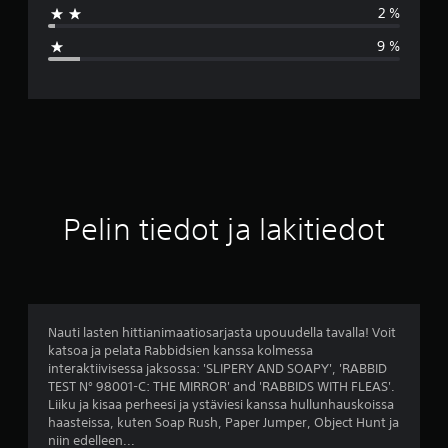
2 %
a
9 %
r
v
o
4
t
Pelin tiedot ja lakitiedot
ä
h
t
Nauti lasten hittianimaatiosarjasta upouudella tavalla! Voit
katsoa ja pelata Rabbidsien kanssa kolmessa
e
interaktiivisessa jaksossa: 'SLIPERY AND SOAPY', 'RABBID
TEST N° 98001-C: THE MIRROR' and 'RABBIDS WITH FLEAS'.
ä
Liiku ja kisaa perheesi ja ystäviesi kanssa hullunhauskoissa
haasteissa, kuten Soap Rush, Paper Jumper, Object Hunt ja
v
niin edelleen...