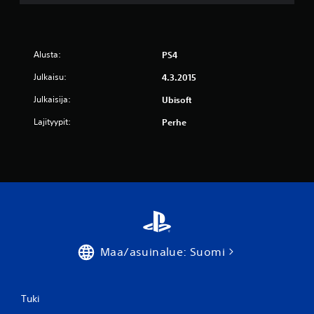
v
o
Alusta:
PS4
s
Julkaisu:
4.3.2015
t
Julkaisija:
Ubisoft
e
Lajityypit:
Perhe
l
u
a
)
Maa/asuinalue: Suomi
Tuki