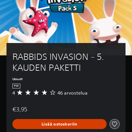
RABBIDS INVASION – 5. 
KAUDEN PAKETTI
Ubisoft
PS4
4
46 arvostelua
K
e
s
€3,95
k
i
a
Lisää ostoskoriin
r
v