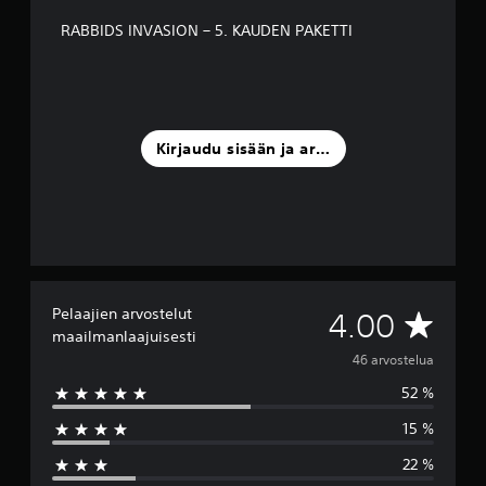
e
RABBIDS INVASION – 5. KAUDEN PAKETTI
l
u
a
)
Kirjaudu sisään ja arvostele
Pelaajien arvostelut
K
4.00
maailmanlaajuisesti
e
46 arvostelua
52 %
s
15 %
k
22 %
i