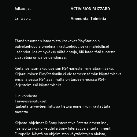
Julkaisija:
ACTIVISION BLIZZARD
Lajityypit:
Ammunta, Toiminta
Tämän tuotteen lataamista koskevat PlayStationin 
palveluehdot ja ohjelman käyttöehdot, sekä mahdolliset 
lisäehdot. Jos et hyväksy näitä ehtoja, älä lataa tätä tuotetta. 
Lisätietoja on palveluehdoissa.
Kertalisenssimaksu useisiin PS4-järjestelmiin lataamiseksi. 
Kirjautuminen PlayStationiin ei ole tarpeen tämän käyttämiseksi 
ensisijaisessa PS4:ssä, mutta on tarpeen muissa PS4-
järjestelmissä käyttämiseksi.
Lue kohdasta 
Terveysvaroitukset
 tärkeitä terveyteen liittyviä tietoja ennen kuin käytät tätä 
tuotetta.
Kirjasto-ohjelmat © Sony Interactive Entertainment Inc., 
lisensoitu yksinoikeudella Sony Interactive Entertainment 
Europelle. Käyttö on ohjelmiston käyttöehtojen alaista, 