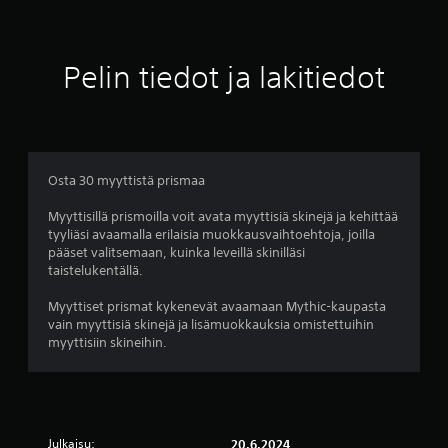
p
ä
o
.
m
p
Pelin tiedot ja lakitiedot
a
a
.
Osta 30 myyttistä prismaa
Myyttisillä prismoilla voit avata myyttisiä skinejä ja kehittää
tyyliäsi avaamalla erilaisia muokkausvaihtoehtoja, joilla
pääset valitsemaan, kuinka leveillä skinilläsi
taistelukentällä.
Myyttiset prismat kykenevät avaamaan Mythic-kaupasta
vain myyttisiä skinejä ja lisämuokkauksia omistettuihin
myyttisiin skineihin.
Julkaisu:
20.6.2024