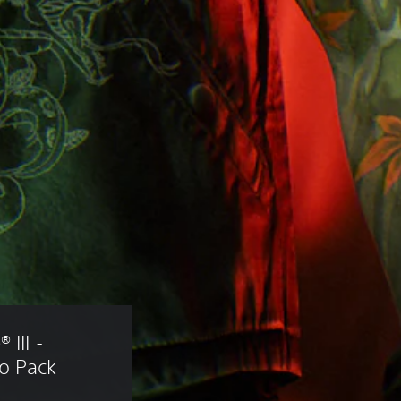
III - 
o Pack