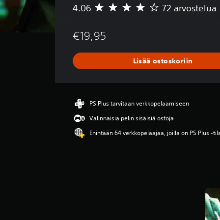
4.06
72 arvostelua
K
e
s
€19,95
k
i
a
Lisää ostoskoriin
r
v
o
4
.
PS Plus tarvitaan verkkopelaamiseen
0
Valinnaisia pelin sisäisiä ostoja
6
t
Enintään 64 verkkopelaajaa, joilla on PS Plus -ti
ä
h
t
e
ä
v
i
i
d