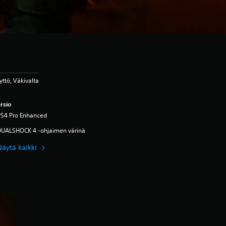
ttö, Väkivalta
rsio
PS4 Pro Enhanced
DUALSHOCK 4 -ohjaimen värinä
Näytä kaikki