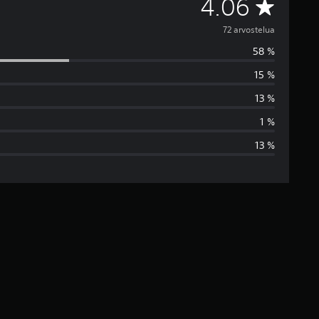
K
4.06
e
72 arvostelua
58 %
s
15 %
k
13 %
i
1 %
13 %
a
r
v
o
4
.