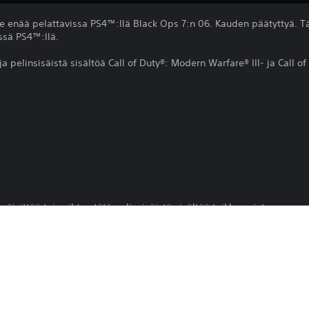
e enää pelattavissa PS4™:llä Black Ops 7:n 06. Kauden päätyttyä. Tä
ssä PS4™:llä.
 ja pelinsisäistä sisältöä Call of Duty®: Modern Warfare® III- ja Call 
ä
 päivittää tai vaihtaa tätä pelinsisäistä sisältöä taikka poistaa sen.
Tämän tuotteen lataamista koskevat Pla
2.8.2024
ohjelman käyttöehdot, sekä mahdolliset 
ehtoja, älä lataa tätä tuotetta. Lisätiet
Activision Blizzard Int'l BV