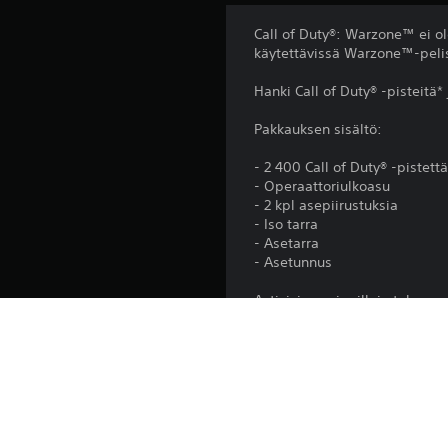
Call of Duty®: Warzone™ ei ol
käytettävissä Warzone™-peli
Hanki Call of Duty® -pisteitä*
Pakkauksen sisältö:
- 2 400 Call of Duty® -pistett
- Operaattoriulkoasu
- 2 kpl asepiirustuksia
- Iso tarra
- Asetarra
- Asetunnus
Activision voi milloin tahansa
Julkaisu:
Julkaisija: