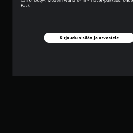
Call of Duty®: Modern Warfare® III - Tracer-pakkaus: Und
Pack
Kirjaudu sisään ja arvostele