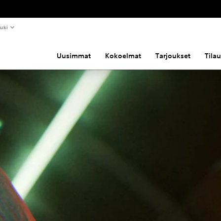
uki
Uusimmat
Kokoelmat
Tarjoukset
Tila