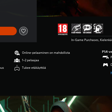
In-Game Purchases, Kielenkäy
PS4-ve
Online-pelaaminen on mahdollista
1–2 pelaajaa
laus
Tukee etäkäyttöä