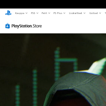
Kauppa
PS5
Pelit
PS Plus
Lisälaitteet
Uutiset
T