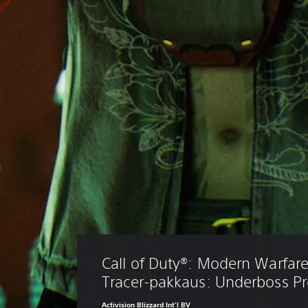
Call of Duty®: Modern Warfare® 
Tracer-pakkaus: Underboss Pr
Activision Blizzard Int'l BV