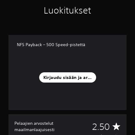
e
l
Luokitukset
u
a
)
NFS Payback – 500 Speed-pistettä
Kirjaudu sisään ja arvostele
Pelaajien arvostelut
K
2.50
maailmanlaajuisesti