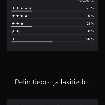
e
4 arvostelua
25 %
s
0 %
k
25 %
i
0 %
a
50 %
r
v
o
2
.
Pelin tiedot ja lakitiedot
5
t