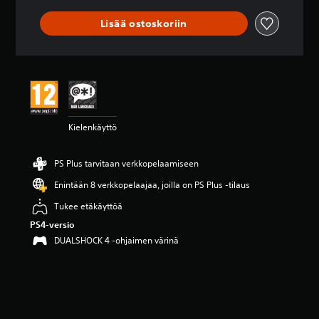
2
.
Lisää ostoskoriin
5
t
ä
h
t
e
ä
v
Kielenkäyttö
i
i
d
PS Plus tarvitaan verkkopelaamiseen
e
s
Enintään 8 verkkopelaajaa, joilla on PS Plus -tilaus
t
Tukee etäkäyttöä
ä
(
PS4-versio
4
DUALSHOCK 4 -ohjaimen värinä
a
r
v
o
s
t