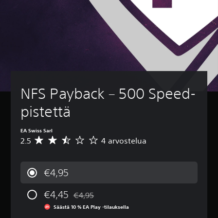
NFS Payback – 500 Speed-
pistettä
EA Swiss Sarl
2.5
4 arvostelua
K
e
s
k
€4,95
i
a
€4,45
r
€4,95
Alennettu alkuperäisestä hinnasta €4,95
v
Säästä 10 % EA Play -tilauksella
o