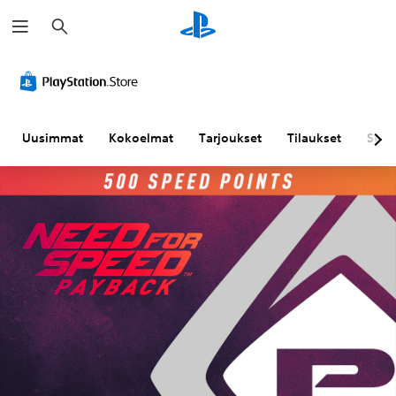
H
a
k
u
Uusimmat
Kokoelmat
Tarjoukset
Tilaukset
Sela