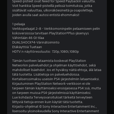
ä
Speed-pisteet ovat Need for Speed Paybackin valuutta.
Voit hankkia Speed-pisteillä pelissä toimituksia, jotka
h
sisältävät valuuttaa, ulkonäköesineitä ja osapoletteja,
joiden avulla saat autosi entistä ehommaksi!
t
1 pelaaja
e
Verkkopelaajat 2–8 - Verkkomoninpelin pelaamiseen pelin
kokoversiossa tarvitaan PlayStation®Plus-jäsenyys
ä
Vähintään 46 Gt tilaa
DUALSHOCK®4-Värinätoiminto
v
Etäkäyttöä Tuetaan
HDTV:n näyttöresoluutio: 720p,1080i,1080p
i
Tämän tuotteen lataamista koskevat PlayStation
i
Networkin palveluehdot ja ohjelman käyttöehdot, sekä
mahdolliset lisäehdot. Jos et hyväksy näitä ehtoja, älä lataa
d
tätä tuotetta. Lisätietoja on palveluehdoissa.
Kertalisenssimaksu useisiin PS4-järjestelmiin lataamiseksi.
e
Kirjautuminen PlayStation Network-verkkoon ei ole
tarpeen tämän käyttämiseksi ensisijaisessa PS4:ssä, mutta
s
on tarpeen muissa PS4-järjestelmissä käyttämiseksi.
Lue kohdasta Terveysvaroitukset tärkeitä terveyteen
liittyviä tietoja ennen kuin käytät tätä tuotetta.
t
Kirjasto-ohjelmat © Sony Interactive Entertainment Inc.,
lisensoitu yksinoikeudella Sony Interactive Entertainment
ä