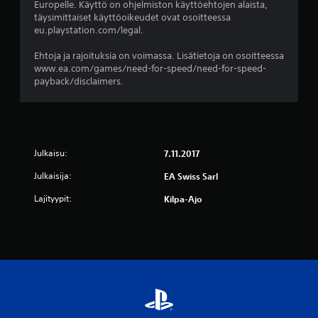
Europelle. Käyttö on ohjelmiston käyttöehtojen alaista,
täysimittaiset käyttöoikeudet ovat osoitteessa
(
eu.playstation.com/legal.
4
Ehtoja ja rajoituksia on voimassa. Lisätietoja on osoitteessa
www.ea.com/games/need-for-speed/need-for-speed-
a
payback/disclaimers.
r
v
o
Julkaisu:
7.11.2017
Julkaisija:
EA Swiss Sarl
s
Lajityypit:
Kilpa-Ajo
t
e
l
u
a