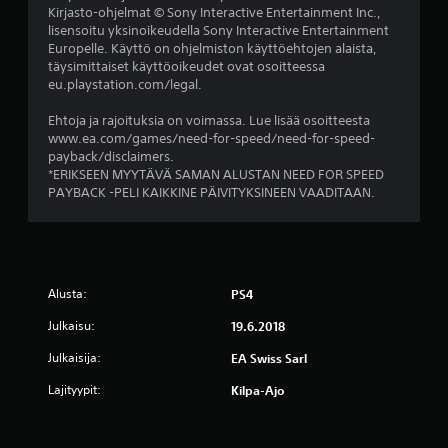
s
Kirjasto-ohjelmat © Sony Interactive Entertainment Inc.,
lisensoitu yksinoikeudella Sony Interactive Entertainment
t
Europelle. Käyttö on ohjelmiston käyttöehtojen alaista,
täysimittaiset käyttöoikeudet ovat osoitteessa
ä
eu.playstation.com/legal.
(
Ehtoja ja rajoituksia on voimassa. Lue lisää osoitteesta
www.ea.com/games/need-for-speed/need-for-speed-
4
payback/disclaimers.
*ERIKSEEN MYYTÄVÄ SAMAN ALUSTAN NEED FOR SPEED
9
PAYBACK -PELI KAIKKINE PÄIVITYKSINEEN VAADITAAN.
6
a
r
Alusta:
PS4
Julkaisu:
19.6.2018
v
Julkaisija:
EA Swiss Sarl
o
Lajityypit:
Kilpa-Ajo
s
t