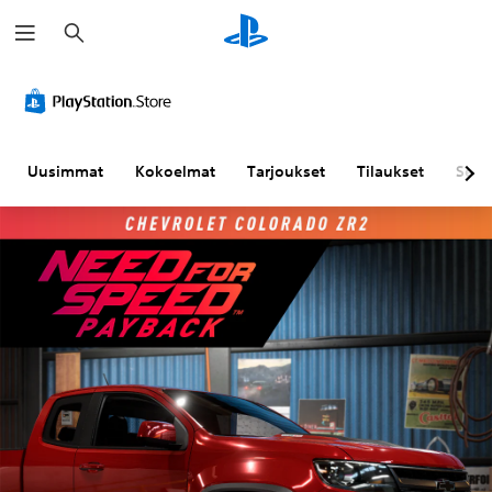
H
a
k
u
Uusimmat
Kokoelmat
Tarjoukset
Tilaukset
Sela