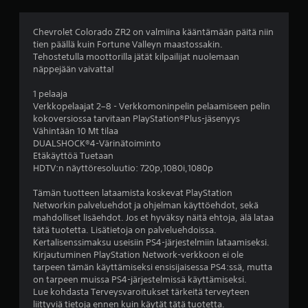
8
t
Chevrolet Colorado ZR2 on valmiina kääntämään päitä niin
tien päällä kuin Fortune Valleyn maastossakin.
ä
Tehostetulla moottorilla jätät kilpailijat nuolemaan
näppejään vaivatta!
h
1 pelaaja
t
Verkkopelaajat 2–8 - Verkkomoninpelin pelaamiseen pelin
kokoversiossa tarvitaan PlayStation®Plus-jäsenyys
e
Vähintään 10 Mt tilaa
DUALSHOCK®4-Värinätoiminto
ä
Etäkäyttöä Tuetaan
HDTV:n näyttöresoluutio: 720p,1080i,1080p
v
Tämän tuotteen lataamista koskevat PlayStation
i
Networkin palveluehdot ja ohjelman käyttöehdot, sekä
mahdolliset lisäehdot. Jos et hyväksy näitä ehtoja, älä lataa
i
tätä tuotetta. Lisätietoja on palveluehdoissa.
Kertalisenssimaksu useisiin PS4-järjestelmiin lataamiseksi.
d
Kirjautuminen PlayStation Network-verkkoon ei ole
tarpeen tämän käyttämiseksi ensisijaisessa PS4:ssä, mutta
e
on tarpeen muissa PS4-järjestelmissä käyttämiseksi.
Lue kohdasta Terveysvaroitukset tärkeitä terveyteen
liittyviä tietoja ennen kuin käytät tätä tuotetta.