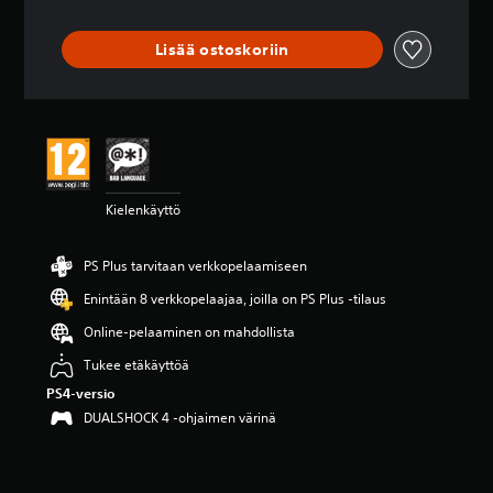
4
.
Lisää ostoskoriin
0
8
t
ä
h
t
e
ä
Kielenkäyttö
v
i
i
PS Plus tarvitaan verkkopelaamiseen
d
e
Enintään 8 verkkopelaajaa, joilla on PS Plus -tilaus
s
Online-pelaaminen on mahdollista
t
ä
Tukee etäkäyttöä
(
PS4-versio
4
9
DUALSHOCK 4 -ohjaimen värinä
6
a
r
v