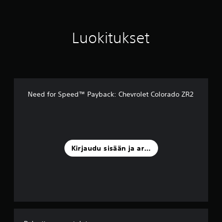
o
s
t
Luokitukset
e
l
u
a
)
Need for Speed™ Payback: Chevrolet Colorado ZR2
Kirjaudu sisään ja arvostele