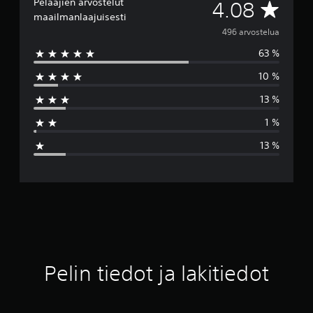
Pelaajien arvostelut
K
4.08
maailmanlaajuisesti
e
496 arvostelua
63 %
s
10 %
k
13 %
i
1 %
a
13 %
r
v
o
4
.
Pelin tiedot ja lakitiedot
0