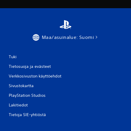
e
l
u
Maa/asuinalue: Suomi
a
)
Tuki
Tietosuoja ja evästeet
Verkkosivuston käyttöehdot
Sivustokartta
PlayStation Studios
Lakitiedot
Tietoja SIE-yhtiöstä