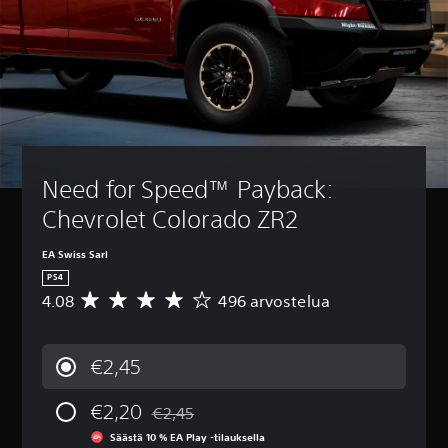
Need for Speed™ Payback: 
Chevrolet Colorado ZR2
EA Swiss Sarl
PS4
4.08
496 arvostelua
K
e
s
k
€2,45
i
a
€2,20
r
€2,45
Alennettu alkuperäisestä hinnasta €2,45
v
Säästä 10 % EA Play -tilauksella
o