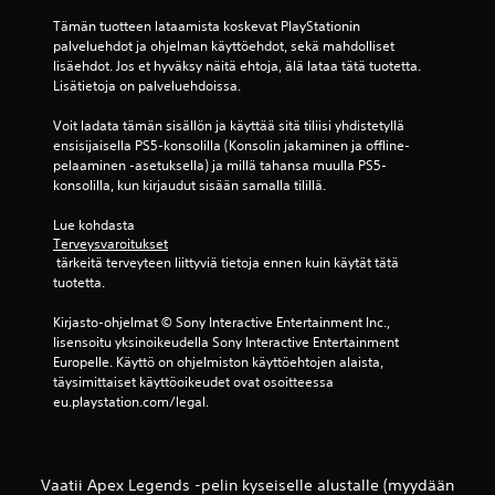
i
a
s
Tämän tuotteen lataamista koskevat PlayStationin 
o
u
s
palveluehdot ja ohjelman käyttöehdot, sekä mahdolliset 
a
v
a
lisäehdot. Jos et hyväksy näitä ehtoja, älä lataa tätä tuotetta. 
n
a
l
Lisätietoja on palveluehdoissa.
n
ä
n
e
h
h
Voit ladata tämän sisällön ja käyttää sitä tiliisi yhdistetyllä 
t
e
e
ensisijaisella PS5-konsolilla (Konsolin jakaminen ja offline-
a
t
pelaaminen -asetuksella) ja millä tahansa muulla PS5-
r
a
t
konsolilla, kun kirjaudut sisään samalla tilillä.
n
k
ä
m
k
m
Lue kohdasta 
y
y
ä
Terveysvaroitukset
ö
y
l
 tärkeitä terveyteen liittyviä tietoja ennen kuin käytät tätä 
s
s
l
tuotetta.
v
ä
(
i
j
p
Kirjasto-ohjelmat © Sony Interactive Entertainment Inc., 
s
a
lisensoitu yksinoikeudella Sony Interactive Entertainment 
e
u
v
Europelle. Käyttö on ohjelmiston käyttöehtojen alaista, 
r
a
a
täysimittaiset käyttöoikeudet ovat osoitteessa 
a
u
s
eu.playstation.com/legal.
l
s
t
i
a
a
s
s
a
e
e
n
Vaatii Apex Legends -pelin kyseiselle alustalle (myydään
s