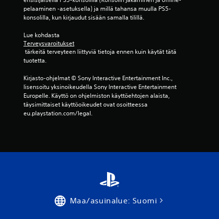
e
ä
i
l
pelaaminen -asetuksella) ja millä tahansa muulla PS5-
n
ä
t
u
konsolilla, kun kirjaudut sisään samalla tilillä.
g
n
t
e
r
u
t
t
Lue kohdasta 
a
t
Terveysvaroitukset
t
e
f
u
 tärkeitä terveyteen liittyviä tietoja ennen kuin käytät tätä 
a
i
i
s
tuotetta.
v
s
i
t
u
y
u
Kirjasto-ohjelmat © Sony Interactive Entertainment Inc., 
k
u
y
a
lisensoitu yksinoikeudella Sony Interactive Entertainment 
t
k
s
p
Europelle. Käyttö on ohjelmiston käyttöehtojen alaista, 
t
a
(
e
täysimittaiset käyttöoikeudet ovat osoitteessa 
a
H
p
l
eu.playstation.com/legal.
.
a
a
e
h
a
r
m
K
m
u
o
u
i
s
t
u
s
a
,
o
l
s
v
p
o
i
e
p
v
h
t
a
a
o
Maa/asuinalue: Suomi
u
i
m
l
s
k
m
l
i