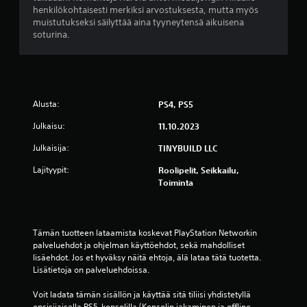
u
henkilökohtaisesti merkiksi arvostuksesta, mutta myös
p
t
O
u
muistutukseksi säilyttää aina tyyneytensä aikuisena
i
t
p
t
soturina.
a
ä
p
t
k
.
a
a
i
.
i
r
S
d
j
ä
a
e
S
Alusta:
PS4, PS5
ä
i
n
u
m
d
m
Julkaisu:
11.10.2023
u
i
e
u
r
a
Julkaisija:
TINYBUILD LLC
t
i
i
,
t
s
Lajityypit:
k
Roolipelit, Seikkailu,
m
ä
t
Toiminta
i
o
v
u
k
n
ä
t
ä
t
s
p
u
r
a
a
Tämän tuotteen lataamista koskevat PlayStation Networkin 
k
a
r
palveluehdot ja ohjelman käyttöehdot, sekä mahdolliset 
u
s
s
a
lisäehdot. Jos et hyväksy näitä ehtoja, älä lataa tätä tuotetta. 
v
e
t
n
Lisätietoja on palveluehdoissa.
a
t
i
t
n
V
n
a
Voit ladata tämän sisällön ja käyttää sitä tiliisi yhdistetyllä 
k
o
a
ensisijaisella PS5-konsolilla (Konsolin jakaminen ja offline-