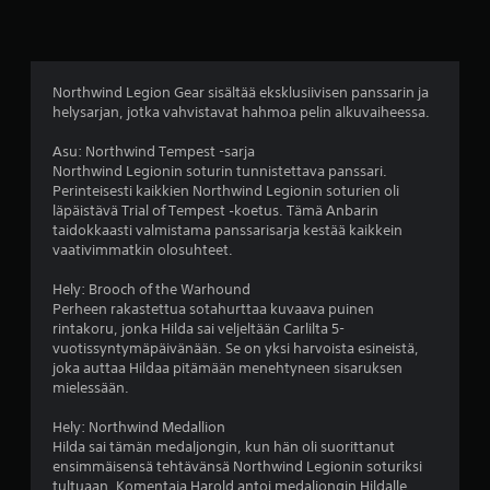
a
ä
m
k
-
i
r
p
ä
j
m
i
ä
y
a
i
t
r
t
p
a
y
i
Northwind Legion Gear sisältää eksklusiivisen panssarin ja
e
y
,
k
l
helysarjan, jotka vahvistavat hahmoa pelin alkuvaiheessa.
t
s
m
s
l
ä
t
i
e
ä
Asu: Northwind Tempest -sarja
ä
y
k
t
s
Northwind Legionin soturin tunnistettava panssari.
n
s
ä
m
i
Perinteisesti kaikkien Northwind Legionin soturien oli
t
u
p
i
.
läpäistävä Trial of Tempest ‑koetus. Tämä Anbarin
a
u
a
l
taidokkaasti valmistama panssarisarja kestää kaikkein
v
n
r
l
vaativimmatkin olosuhteet.
a
t
a
o
l
a
n
i
Hely: Brooch of the Warhound
l
i
t
n
Perheen rakastettua sotahurttaa kuvaava puinen
i
s
a
t
rintakoru, jonka Hilda sai veljeltään Carlilta 5-
s
t
a
a
vuotissyntymäpäivänään. Se on yksi harvoista esineistä,
t
a
l
h
joka auttaa Hildaa pitämään menehtyneen sisaruksen
a
h
u
a
mielessään.
s
e
e
n
u
r
t
s
Hely: Northwind Medallion
u
k
t
a
Hilda sai tämän medaljongin, kun hän oli suorittanut
r
k
a
.
ensimmäisensä tehtävänsä Northwind Legionin soturiksi
e
y
v
tultuaan. Komentaja Harold antoi medaljongin Hildalle
m
y