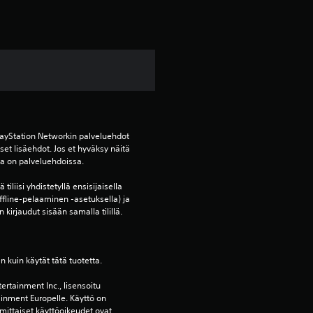
l
u
j
a
ayStation Networkin palveluehdot 
et lisäehdot. Jos et hyväksy näitä 
oja on palveluehdoissa.
tiliisi yhdistetyllä ensisijaisella 
ffline-pelaaminen -asetuksella) ja 
 kirjaudut sisään samalla tilillä.
en kuin käytät tätä tuotetta.
ertainment Inc., lisensoitu 
ainment Europelle. Käyttö on 
mittaiset käyttöoikeudet ovat 