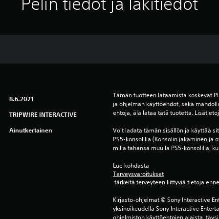
Pelin tiedot ja lakitiedot
Tämän tuotteen lataamista koskevat Pl
8.6.2021
ja ohjelman käyttöehdot, sekä mahdollis
ehtoja, älä lataa tätä tuotetta. Lisätiet
TRIPWIRE INTERACTIVE
Ainutkertainen
Voit ladata tämän sisällön ja käyttää sitä 
PS5-konsolilla (Konsolin jakaminen ja o
millä tahansa muulla PS5-konsolilla, kun
Lue kohdasta 
Terveysvaroitukset
 tärkeitä terveyteen liittyviä tietoja enn
Kirjasto-ohjelmat © Sony Interactive Ent
yksinoikeudella Sony Interactive Entert
ohjelmiston käyttöehtojen alaista, täysi