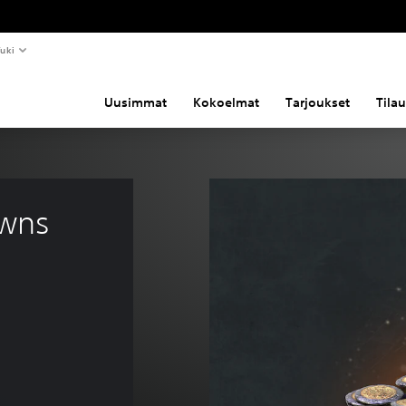
uki
Uusimmat
Kokoelmat
Tarjoukset
Tila
wns 
€5,95