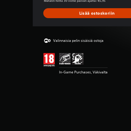
Matalin hinta 30 viime päivän ajalta: €5,95
s
t
Lisää ostoskoriin
e
l
u
j
a
Valinnaisia pelin sisäisiä ostoja
In-Game Purchases, Väkivalta