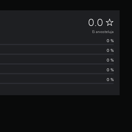
E
0.0
i
Ei arvosteluja
0 %
a
0 %
r
0 %
v
0 %
0 %
o
s
t
e