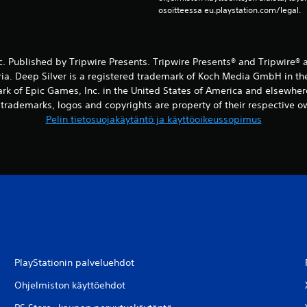
osoitteessa eu.playstation.com/legal.
c. Published by Tripwire Presents. Tripwire Presents® and Tripwire®
ria. Deep Silver is a registered trademark of Koch Media GmbH in th
rk of Epic Games, Inc. in the United States of America and elsewhere
r trademarks, logos and copyrights are property of their respective ow
Pelin tietosuojakäytäntö ja käyttöoikeussopimus
PlayStationin palveluehdot
Ohjelmiston käyttöehdot