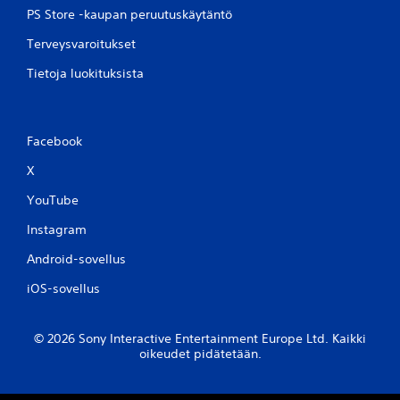
n
PS Store -kaupan peruutuskäytäntö
ä
t
i
a
Terveysvaroitukset
i
m
v
i
Tietoja luokituksista
ä
ä
l
p
i
a
v
Facebook
i
i
n
d
X
e
e
t
o
YouTube
n
t
a
Instagram
u
i
i
Android-sovellus
k
n
a
a
iOS-sovellus
n
V
a
o
(
© 2026 Sony Interactive Entertainment Europe Ltd. Kaikki
i
v
oikeudet pidätetään.
t
a
p
i
e
n