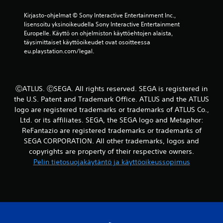
s
k
u
Kirjasto-ohjelmat © Sony Interactive Entertainment Inc., 
e
u
lisensoitu yksinoikeudella Sony Interactive Entertainment 
y
n
Europelle. Käyttö on ohjelmiston käyttöehtojen alaista, 
t
t
täysimittaiset käyttöoikeudet ovat osoitteessa 
i
y
eu.playstation.com/legal.
e
s
n
V
k
o
ä
ⒸATLUS. ⒸSEGA. All rights reserved. SEGA is registered in
i
ä
t
the U.S. Patent and Trademark Office. ATLUS and the ATLUS
n
k
logo are registered trademarks or trademarks of ATLUS Co.,
t
e
Ltd. or its affiliates. SEGA, the SEGA logo and Metaphor:
ä
s
m
ReFantazio are registered trademarks or trademarks of
k
i
SEGA CORPORATION. All other trademarks, logos and
e
s
copyrights are property of their respective owners.
y
e
t
Pelin tietosuojakäytäntö ja käyttöoikeussopimus
e
t
n
ä
.
ä
p
e
P
l
e