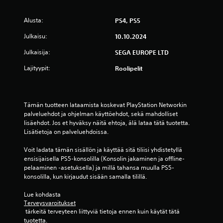
j
m
o
i
Alusta:
i
PS4, PS5
l
t
l
Julkaisu:
10.10.2024
a
o
k
i
Julkaisija:
SEGA EUROPE LTD
i
n
n
t
Lajityypit:
Roolipelit
v
a
a
h
l
a
i
n
Tämän tuotteen lataamista koskevat PlayStation Networkin 
n
s
palveluehdot ja ohjelman käyttöehdot, sekä mahdolliset 
t
a
lisäehdot. Jos et hyväksy näitä ehtoja, älä lataa tätä tuotetta. 
o
.
Lisätietoja on palveluehdoissa.
j
a
Voit ladata tämän sisällön ja käyttää sitä tiliisi yhdistetyllä 
P
s
ensisijaisella PS5-konsolilla (Konsolin jakaminen ja offline-
e
a
pelaaminen -asetuksella) ja millä tahansa muulla PS5-
l
u
konsolilla, kun kirjaudut sisään samalla tilillä.
v
i
o
n
Lue kohdasta 
j
k
Terveysvaroitukset
e
 tärkeitä terveyteen liittyviä tietoja ennen kuin käytät tätä 
e
n
tuotetta.
s