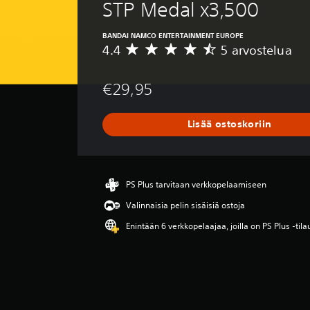
STP Medal x3,500
BANDAI NAMCO ENTERTAINMENT EUROPE
4.4
5 arvostelua
K
e
s
€29,95
k
i
a
Lisää ostoskoriin
r
v
o
4
.
PS Plus tarvitaan verkkopelaamiseen
4
Valinnaisia pelin sisäisiä ostoja
t
ä
Enintään 6 verkkopelaajaa, joilla on PS Plus -tila
h
t
e
ä
v
i