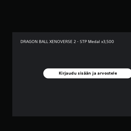
i
d
e
s
t
ä
(
5
DRAGON BALL XENOVERSE 2 - STP Medal x3,500
a
r
v
o
s
Kirjaudu sisään ja arvostele
t
e
l
u
a
)