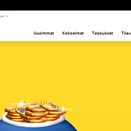
uki
Uusimmat
Kokoelmat
Tarjoukset
Tila