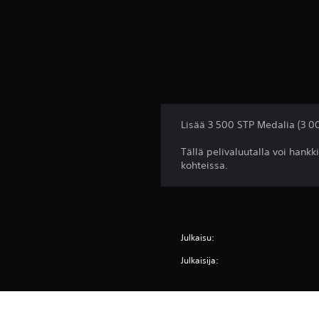
Lisää 3 500 STP Medalia (3 0
Tällä pelivaluutalla voi han
kohteissa.
Julkaisu:
Julkaisija:
Lajityypit: