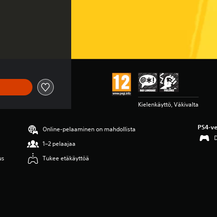
Kielenkäyttö, Väkivalta
PS4-ve
Online-pelaaminen on mahdollista
1–2 pelaajaa
us
Tukee etäkäyttöä