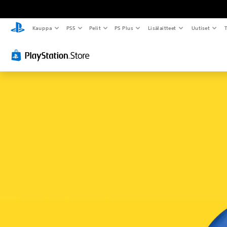
Kauppa
PS5
Pelit
PS Plus
Lisälaitteet
Uutiset
T