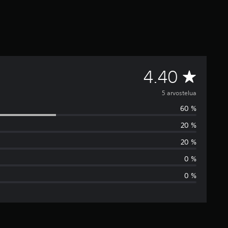
K
4.40
e
5 arvostelua
60 %
s
20 %
k
20 %
i
0 %
0 %
a
r
v