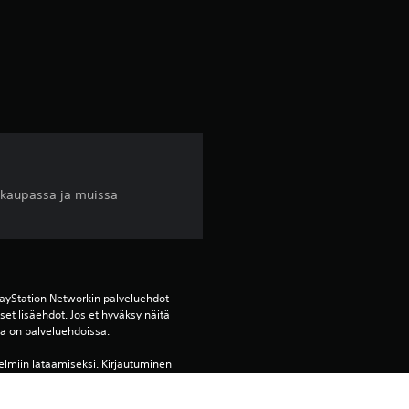
o
4
.
4
t
-kaupassa ja muissa
ä
h
t
ayStation Networkin palveluehdot 
et lisäehdot. Jos et hyväksy näitä 
oja on palveluehdoissa.
e
elmiin lataamiseksi. Kirjautuminen 
ä
rpeen tämän käyttämiseksi 
en muissa PS4-järjestelmissä 