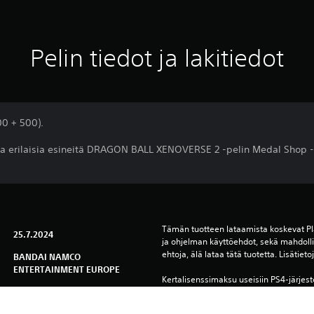
Pelin tiedot ja lakitiedot
00 + 500).
kkia erilaisia esineitä DRAGON BALL XENOVERSE 2 -pelin Medal Shop 
Tämän tuotteen lataamista koskevat Pl
25.7.2024
ja ohjelman käyttöehdot, sekä mahdollis
ehtoja, älä lataa tätä tuotetta. Lisätiet
BANDAI NAMCO
ENTERTAINMENT EUROPE
Kertalisenssimaksu useisiin PS4-järjest
Tappelu, Toiminta
PlayStation Network-verkkoon ei ole ta
ensisijaisessa PS4:ssä, mutta on tarpe