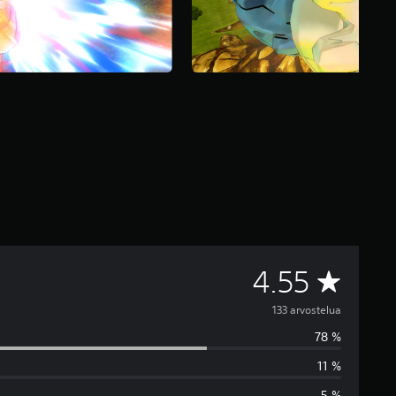
K
4.55
e
133 arvostelua
78 %
s
11 %
k
5 %