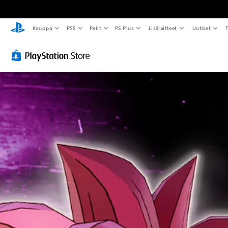
Kauppa
PS5
Pelit
PS Plus
Lisälaitteet
Uutiset
T