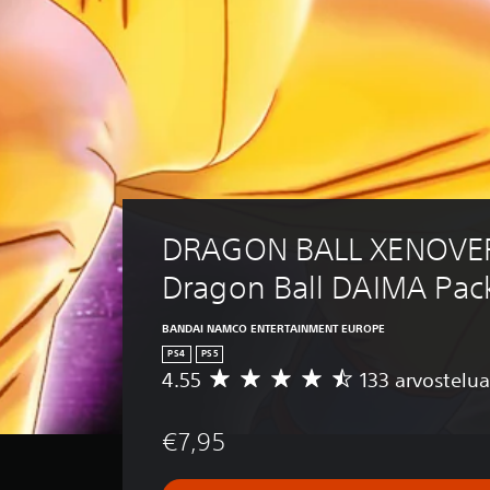
DRAGON BALL XENOVERS
Dragon Ball DAIMA Pac
BANDAI NAMCO ENTERTAINMENT EUROPE
PS4
PS5
4.55
133 arvostelua
K
e
s
€7,95
k
i
a