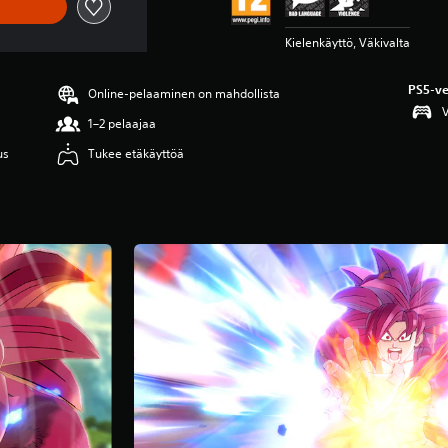
Kielenkäyttö, Väkivalta
PS5-ve
Online-pelaaminen on mahdollista
V
1–2 pelaajaa
us
Tukee etäkäyttöä