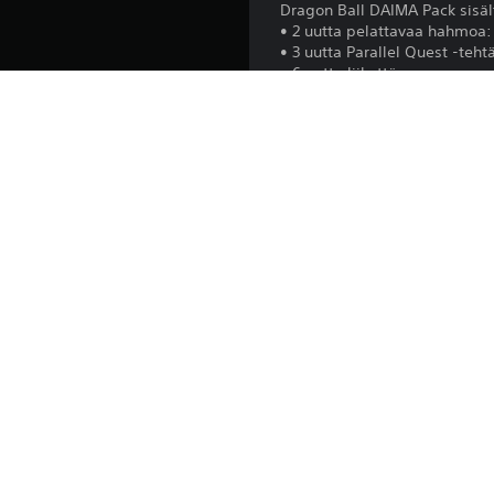
Dragon Ball DAIMA Pack sisäl
• 2 uutta pelattavaa hahmoa:
• 3 uutta Parallel Quest -teht
• 6 uutta liikettä
• 8 asua/lisävarustetta
• 2 Super Soul -sielua
• 37 kuvaa.
* Super Saiyan 4 Goku (DAIMA
* Osa yllä mainitusta sisällös
Alusta:
Julkaisu:
Julkaisija:
Lajityypit: