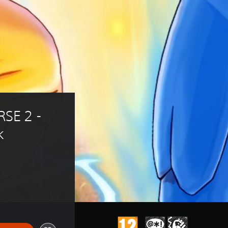
E 2 - 
k