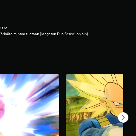
rsio
ärinätoimintoa tuetaan (langaton DualSense-ohjain)