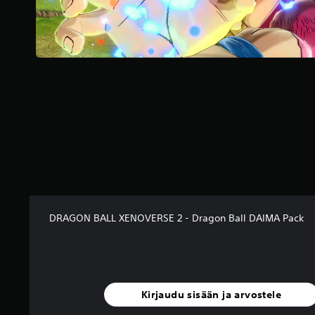
3
3
a
r
v
o
s
t
e
l
u
a
)
DRAGON BALL XENOVERSE 2 - Dragon Ball DAIMA Pack
Kirjaudu sisään ja arvostele