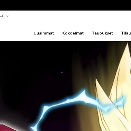
uki
Uusimmat
Kokoelmat
Tarjoukset
Tila