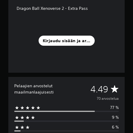
Dragon Ball Xenoverse 2 - Extra Pass
Kirjaudu sisään ja arvostele
Pelaajien arvostelut
K
4.49
maailmanlaajuisesti
e
70 arvostelua
77 %
s
9 %
k
6 %
i