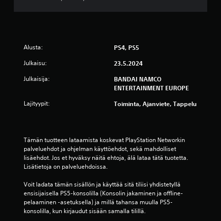
0
a
r
Alusta:
PS4, PS5
Julkaisu:
23.5.2024
v
Julkaisija:
BANDAI NAMCO
o
ENTERTAINMENT EUROPE
s
Lajityypit:
Toiminta, Ajanviete, Tappelu
t
e
Tämän tuotteen lataamista koskevat PlayStation Networkin 
palveluehdot ja ohjelman käyttöehdot, sekä mahdolliset 
l
lisäehdot. Jos et hyväksy näitä ehtoja, älä lataa tätä tuotetta. 
Lisätietoja on palveluehdoissa.
u
Voit ladata tämän sisällön ja käyttää sitä tiliisi yhdistetyllä 
a
ensisijaisella PS5-konsolilla (Konsolin jakaminen ja offline-
pelaaminen -asetuksella) ja millä tahansa muulla PS5-
)
konsolilla, kun kirjaudut sisään samalla tilillä.