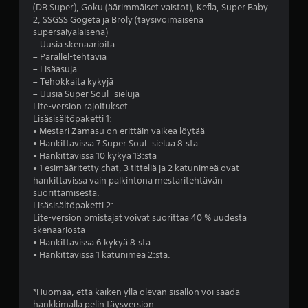
(DB Super), Goku (äärimmäiset vaistot), Kefla, Super Baby
e
2, SSGSS Gogeta ja Broly (täysivoimaisena
supersaiyalaisena)
ä
– Uusia skenaarioita
– Parallel-tehtäviä
v
– Lisäasuja
– Tehokkaita kykyjä
i
– Uusia Super Soul -sieluja
Lite-version rajoitukset
i
Lisäsisältöpaketti 1:
• Mestari Zamasu on erittäin vaikea löytää
d
• Hankittavissa 7 Super Soul ‑sielua 8:sta
• Hankittavissa 10 kykyä 13:sta
e
• 1 esimääritetty chat, 3 titteliä ja 2 katunimeä ovat
hankittavissa vain palkintona mestaritehtävän
suorittamisesta.
s
Lisäsisältöpaketti 2:
Lite-version omistajat voivat suorittaa 40 % uudesta
t
skenaariosta
• Hankittavissa 6 kykyä 8:sta.
ä
• Hankittavissa 1 katunimeä 2:sta.
(
*Huomaa, että kaiken yllä olevan sisällön voi saada
7
hankkimalla pelin täysversion.