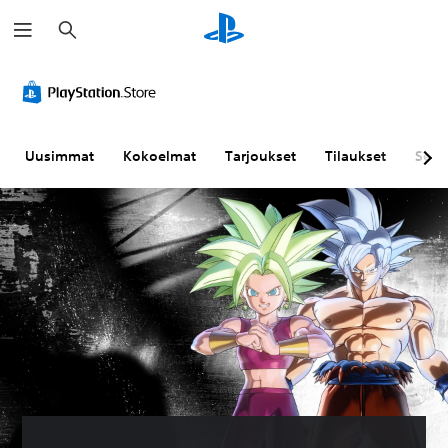
H
a
k
u
Uusimmat
Kokoelmat
Tarjoukset
Tilaukset
Sela