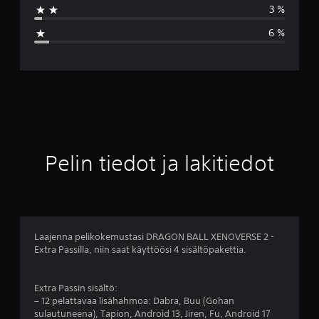
3 %
a
6 %
r
v
o
4
.
Pelin tiedot ja lakitiedot
4
9
t
Laajenna pelikokemustasi DRAGON BALL XENOVERSE 2 -
Extra Passilla, niin saat käyttöösi 4 sisältöpakettia.
ä
h
Extra Passin sisältö:
– 12 pelattavaa lisähahmoa: Dabra, Buu (Gohan
t
sulautuneena), Tapion, Android 13, Jiren, Fu, Android 17