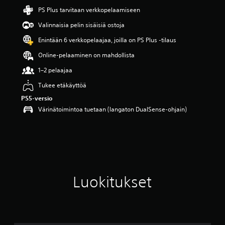
ä
PS Plus tarvitaan verkkopelaamiseen
v
Valinnaisia pelin sisäisiä ostoja
i
i
Enintään 6 verkkopelaajaa, joilla on PS Plus -tilaus
d
e
Online-pelaaminen on mahdollista
s
1–2 pelaajaa
t
ä
Tukee etäkäyttöä
(
7
PS5-versio
0
Värinätoimintoa tuetaan (langaton DualSense-ohjain)
a
r
v
o
s
t
e
Luokitukset
l
u
a
)