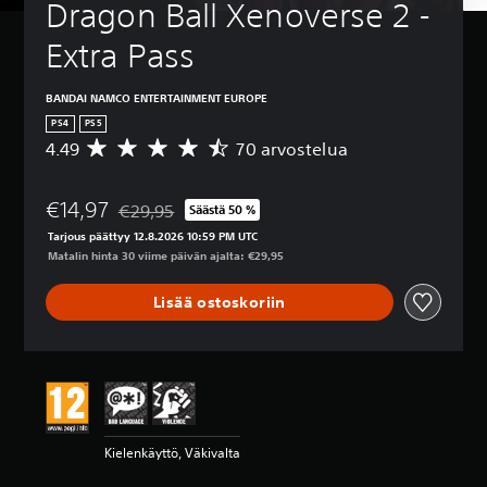
Dragon Ball Xenoverse 2 - 
Extra Pass
BANDAI NAMCO ENTERTAINMENT EUROPE
PS4
PS5
4.49
70 arvostelua
K
e
s
€14,97
k
€29,95
Säästä 50 %
Alennettu alkuperäisestä hinnasta €29,95
i
Tarjous päättyy 12.8.2026 10:59 PM UTC
a
Matalin hinta 30 viime päivän ajalta: €29,95
r
v
Lisää ostoskoriin
o
4
.
4
9
t
ä
h
Kielenkäyttö, Väkivalta
t
e