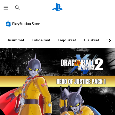
H
a
k
u
Uusimmat
Kokoelmat
Tarjoukset
Tilaukset
Sela