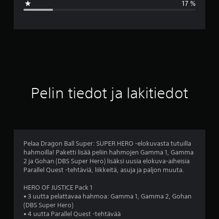
17 %
r
v
o
3
.
Pelin tiedot ja lakitiedot
9
8
t
Pelaa Dragon Ball Super: SUPER HERO -elokuvasta tutuilla
hahmoilla! Paketti lisää peliin hahmojen Gamma 1, Gamma
ä
2 ja Gohan (DBS Super Hero) lisäksi uusia elokuva-aiheisia
Parallel Quest -tehtäviä, liikkeitä, asuja ja paljon muuta.
h
HERO OF JUSTICE Pack 1
t
• 3 uutta pelattavaa hahmoa: Gamma 1, Gamma 2, Gohan
(DBS Super Hero)
e
• 4 uutta Parallel Quest -tehtävää