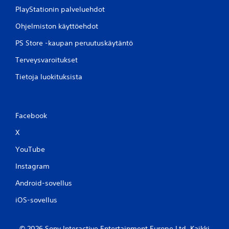
PlayStationin palveluehdot
Ohjelmiston käyttöehdot
PS Store -kaupan peruutuskäytäntö
Terveysvaroitukset
Tietoja luokituksista
Facebook
X
YouTube
Instagram
Android-sovellus
iOS-sovellus
© 2026 Sony Interactive Entertainment Europe Ltd. Kaikki