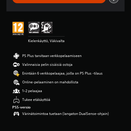
3
.
9
8
t
ä
h
Kielenkäyttö, Väkivalta
t
e
ä
PS Plus tarvitaan verkkopelaamiseen
v
i
Valinnaisia pelin sisäisiä ostoja
i
d
Enintään 6 verkkopelaajaa, joilla on PS Plus -tilaus
e
Online-pelaaminen on mahdollista
s
t
1–2 pelaajaa
ä
(
Tukee etäkäyttöä
4
PS5-versio
7
Värinätoimintoa tuetaan (langaton DualSense-ohjain)
a
r
v
o