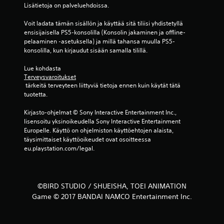
Lisätietoja on palveluehdoissa.
a
Voit ladata tämän sisällön ja käyttää sitä tiliisi yhdistetyllä 
r
ensisijaisella PS5-konsolilla (Konsolin jakaminen ja offline-
pelaaminen -asetuksella) ja millä tahansa muulla PS5-
v
konsolilla, kun kirjaudut sisään samalla tilillä.
o
Lue kohdasta 
Terveysvaroitukset
s
 tärkeitä terveyteen liittyviä tietoja ennen kuin käytät tätä 
tuotetta.
t
Kirjasto-ohjelmat © Sony Interactive Entertainment Inc., 
e
lisensoitu yksinoikeudella Sony Interactive Entertainment 
Europelle. Käyttö on ohjelmiston käyttöehtojen alaista, 
l
täysimittaiset käyttöoikeudet ovat osoitteessa 
eu.playstation.com/legal.
u
a
©BIRD STUDIO / SHUEISHA, TOEI ANIMATION
)
Game © 2017 BANDAI NAMCO Entertainment Inc.