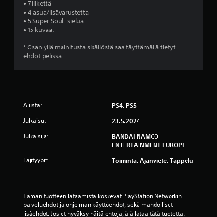
• 7 liikettä
ä
• 4 asua/lisävarustetta
• 5 Super Soul -sielua
v
• 15 kuvaa.
i
* Osan yllä mainitusta sisällöstä saa täyttämällä tietyt
ehdot pelissä.
i
d
e
Alusta:
PS4, PS5
s
Julkaisu:
23.5.2024
t
Julkaisija:
BANDAI NAMCO
ENTERTAINMENT EUROPE
ä
Lajityypit:
Toiminta, Ajanviete, Tappelu
(
4
Tämän tuotteen lataamista koskevat PlayStation Networkin 
palveluehdot ja ohjelman käyttöehdot, sekä mahdolliset 
7
lisäehdot. Jos et hyväksy näitä ehtoja, älä lataa tätä tuotetta. 