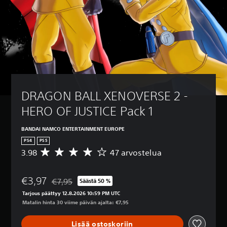
DRAGON BALL XENOVERSE 2 - 
HERO OF JUSTICE Pack 1
BANDAI NAMCO ENTERTAINMENT EUROPE
PS4
PS5
3.98
47 arvostelua
K
e
s
€3,97
k
€7,95
Säästä 50 %
Alennettu alkuperäisestä hinnasta €7,95
i
Tarjous päättyy 12.8.2026 10:59 PM UTC
a
Matalin hinta 30 viime päivän ajalta: €7,95
r
v
Lisää ostoskoriin
o