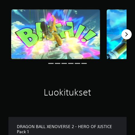
s
t
e
l
u
a
)
Luokitukset
DRAGON BALL XENOVERSE 2 - HERO OF JUSTICE
Pack 1