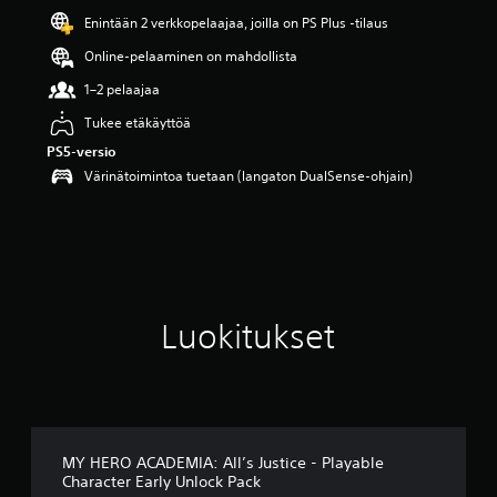
v
Enintään 2 verkkopelaajaa, joilla on PS Plus -tilaus
i
i
Online-pelaaminen on mahdollista
d
e
1–2 pelaajaa
s
Tukee etäkäyttöä
t
ä
PS5-versio
(
Värinätoimintoa tuetaan (langaton DualSense-ohjain)
1
8
a
r
v
o
s
Luokitukset
t
e
l
u
a
)
MY HERO ACADEMIA: All’s Justice - Playable
Character Early Unlock Pack