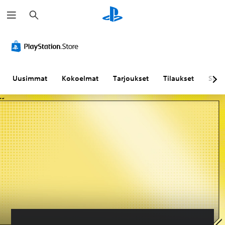
H
a
k
u
Uusimmat
Kokoelmat
Tarjoukset
Tilaukset
Sela