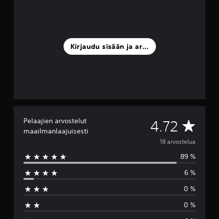
Kirjaudu sisään ja arvostele
Pelaajien arvostelut
K
4.72
maailmanlaajuisesti
e
18 arvostelua
89 %
s
6 %
k
0 %
i
0 %
a