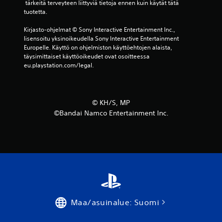
 tärkeitä terveyteen liittyviä tietoja ennen kuin käytät tätä 
a
tuotetta.
r
Kirjasto-ohjelmat © Sony Interactive Entertainment Inc., 
lisensoitu yksinoikeudella Sony Interactive Entertainment 
v
Europelle. Käyttö on ohjelmiston käyttöehtojen alaista, 
täysimittaiset käyttöoikeudet ovat osoitteessa 
o
eu.playstation.com/legal.
s
t
©︎ KH/S, MP
©Bandai Namco Entertainment Inc.
e
l
u
a
)
Maa/asuinalue: Suomi