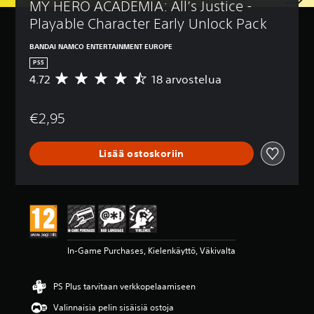
MY HERO ACADEMIA: All’s Justice - 
Playable Character Early Unlock Pack
BANDAI NAMCO ENTERTAINMENT EUROPE
PS5
4.72
18 arvostelua
K
e
s
€2,95
k
i
a
Lisää ostoskoriin
r
v
o
4
.
7
2
t
In-Game Purchases, Kielenkäyttö, Väkivalta
ä
h
t
PS Plus tarvitaan verkkopelaamiseen
e
ä
Valinnaisia pelin sisäisiä ostoja