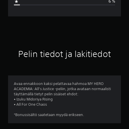
6 %
r
v
o
4
.
Pelin tiedot ja lakitiedot
7
2
t
Avaa ennakkoon kaksi pelattavaa hahmoa MY HERO
ACADEMIA: All’s Justice -peliin, jotka avataan normaalisti
ä
täyttämällä tietyt pelin sisäiset ehdot:
• Izuku Midoriya Rising
h
• All For One Chaos
t
*Bonussisältö saatetaan myydä erikseen.
e