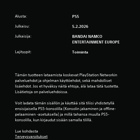
ä
Alusta:
PS5
v
Julkaisu:
5.2.2026
i
Julkaisija:
BANDAI NAMCO
i
ENTERTAINMENT EUROPE
d
Lajityypit:
Toiminta
e
s
Tämän tuotteen lataamista koskevat PlayStation Networkin 
palveluehdot ja ohjelman käyttöehdot, sekä mahdolliset 
lisäehdot. Jos et hyväksy näitä ehtoja, älä lataa tätä tuotetta. 
t
Lisätietoja on palveluehdoissa.
ä
Voit ladata tämän sisällön ja käyttää sitä tiliisi yhdistetyllä 
ensisijaisella PS5-konsolilla (Konsolin jakaminen ja offline-
(
pelaaminen -asetuksella) ja millä tahansa muulla PS5-
konsolilla, kun kirjaudut sisään samalla tilillä.
1
Lue kohdasta 
8
Terveysvaroitukset