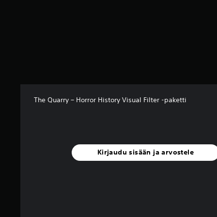
a
)
The Quarry – Horror History Visual Filter -paketti
Kirjaudu sisään ja arvostele