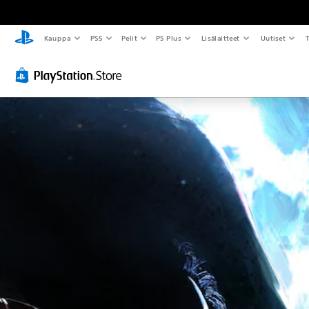
Kauppa
PS5
Pelit
PS Plus
Lisälaitteet
Uutiset
T