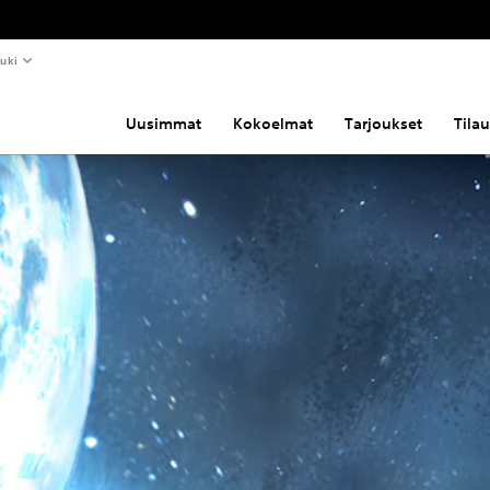
uki
Uusimmat
Kokoelmat
Tarjoukset
Tila