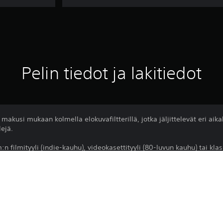
Pelin tiedot ja lakitiedot
kusi mukaan kolmella elokuvafiltterillä, jotka jäljittelevät eri aikaka
lejä.
:n filmityyli (indie-kauhu), videokasettityyli (80-luvun kauhu) tai kl
en kauhu).
Tämän tuotteen lataamista koskevat Pl
PS4, PS5
ja ohjelman käyttöehdot, sekä mahdollis
ehtoja, älä lataa tätä tuotetta. Lisätiet