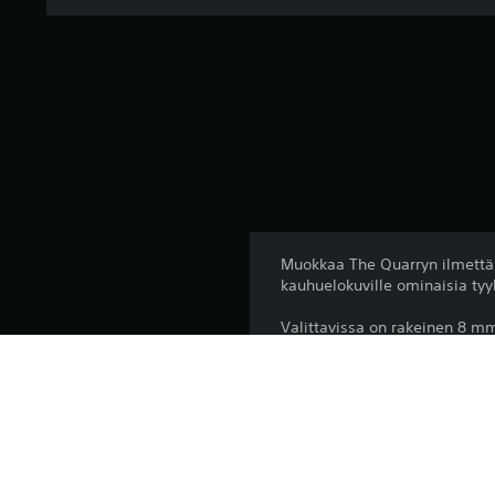
Muokkaa The Quarryn ilmettä ma
kauhuelokuville ominaisia tyy
Valittavissa on rakeinen 8 mm
elokuvallinen filtteri (klassin
Alusta: