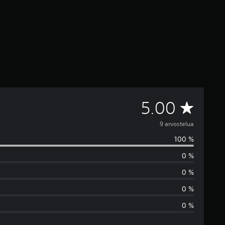
K
5.00
e
9 arvostelua
100 %
s
0 %
k
0 %
i
0 %
0 %
a