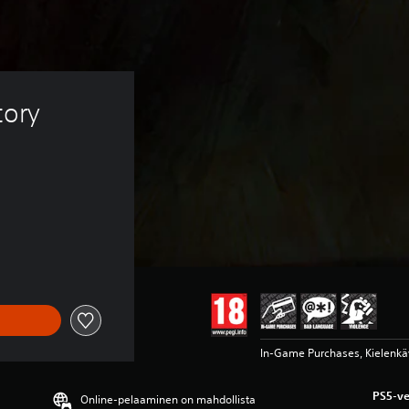
tory 
In-Game Purchases, Kielenkäy
PS5-ve
Online-pelaaminen on mahdollista