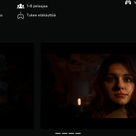
V
1–8 pelaajaa
us
Tukee etäkäyttöä