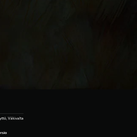
ttö, Väkivalta
rsio