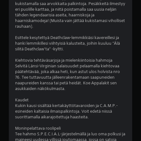
y
kukistamalla saa arvokkaita palkintoja. Pesäkkeitä ilmestyy
s
eri puolille karttaa, ja niitä poistamalla saa uusia neljän
(
tähden legendaarisia aseita, haarniskoja ja
p
haarniskamodeja! (Muista vain jättää kukistamasi viholliset
e
rauhaan).
r
Esittele kesytettyä Deathclaw-lemmikkiäsi kavereillesi ja
u
hanki lemmikillesi viihtyisiä kalusteita, joihin kuuluu ”Älä
s
silitä Deathclaw’ta” -kyltti.
a
s
Kiehtovia tehtäväsarjoja ja mielenkiintoisia hahmoja
e
Selvitä Länsi-Virginian salaisuudet pelaamalla kiehtovaa
t
päätehtävää, joka alkaa heti, kun astut ulos holvista nro
u
76. Tee tuttavuutta jälleenrakentamaan saapuneiden
k
naapureiden kanssa tai petä heidät. Koe Appalakit sen
s
asukkaiden näkökulmasta.
e
Kaudet
t
Kukin kausi sisältää kertakäyttötavaroiden ja C.A.M.P.-
)
esineiden kaltaisia ilmaispalkintoja. Voit edetä niissä
K
suorittamalla aikarajoitettuja haasteita.
ä
y
Moninpelattava roolipeli
t
Tee hahmo S.P.E.C.I.A.L-järjestelmällä ja luo oma polkusi ja
e
maineesi uudessa villissä joutomaassa, jossa on satoja