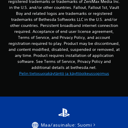
a
registered trademarks or trademarks of ZeniMax Media Inc.
n
in the U.S. and/or other countries. Fallout, Fallout 1st, Vault
n
Boy and related logos are trademarks or registered
o
trademarks of Bethesda Softworks LLC in the U.S. and/or
p
other countries. Persistent broadband internet connection
e
required. Acceptance of end user license agreement,
i
Terms of Service, and Privacy Policy, and account
t
registration required to play. Product may be discontinued,
a
and content modified, disabled, suspended or removed, at
n
any time. Product requires installation of application
ä
software. See Terms of Service, Privacy Policy and
p
additional details at bethesda.net.
p
Pelin tietosuojakäytäntö ja käyttöoikeussopimus
ä
i
n
p
a
i
n
a
l
Maa/asuinalue: Suomi
l