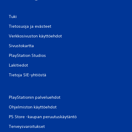
u
k
s
Tuki
i
Tietosuoja ja evästeet
a
V
Verkkosivuston käyttöehdot
o
i
Sivustokartta
t
PlayStation Studios
p
e
Lakitiedot
l
a
Tietoja SIE-yhtiöstä
t
a
p
e
PlayStationin palveluehdot
l
i
Ohjelmiston käyttöehdot
ä
j
PS Store -kaupan peruutuskäytäntö
a
l
Terveysvaroitukset
i