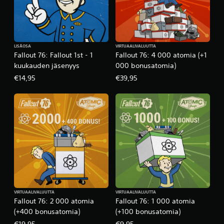
n
m
a
n
a
k
a
a
i
l
n
n
t
ä
m
LISÄOSA
VIRTUAALIVALUUTTA
a
ä
ä
Fallout 76: Fallout 1st - 1
Fallout 76: 4 000 atomia (+1
m
n
ä
kuukauden jäsenyys
000 bonusatomia)
ä
t
r
ä
ä
i
€14,95
€39,95
r
i
n
i
d
.
t
e
e
n
S
t
t
ä
t
t
ä
y
i
j
d
s
ä
e
e
s
s
t
a
t
t
n
i
ä
o
VIRTUAALIVALUUTTA
VIRTUAALIVALUUTTA
.
v
Fallout 76: 2 000 atomia
Fallout 76: 1 000 atomia
j
ä
(+400 bonusatomia)
(+100 bonusatomia)
a
3
s
,
€19,95
€9,95