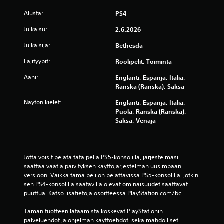
j
Alusta:
a
PS4
s
Julkaisu:
2.6.2026
a
u
Julkaisija:
Bethesda
v
o
Lajityypit:
Roolipelit, Toiminta
j
e
Ääni:
Englanti, Espanja, Italia,
n
Ranska (Ranska), Saksa
s
Näytön kielet:
Englanti, Espanja, Italia,
u
Puola, Ranska (Ranska),
u
Saksa, Venäjä
n
t
i
e
Jotta voisit pelata tätä peliä PS5-konsolilla, järjestelmäsi 
n
saattaa vaatia päivityksen käyttöjärjestelmän uusimpaan 
k
versioon. Vaikka tämä peli on pelattavissa PS5-konsolilla, jotkin 
ä
sen PS4-konsolilla saatavilla olevat ominaisuudet saattavat 
ä
puuttua. Katso lisätietoja osoitteessa PlayStation.com/bc.
n
t
Tämän tuotteen lataamista koskevat PlayStationin 
ä
palveluehdot ja ohjelman käyttöehdot, sekä mahdolliset 
m