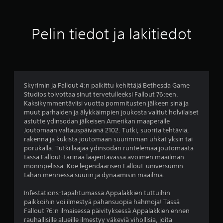
d
v
e
t
o
Pelin tiedot ja lakitiedot
t
ä
s
v
t
ä
s
e
a
Skyrimin ja Fallout 4:n palkittu kehittäjä Bethesda Game
u
Studios toivottaa sinut tervetulleeksi Fallout 76:een.
l
Kaksikymmentäviisi vuotta pommitusten jälkeen sinä ja
v
muut parhaiden ja älykkäimpien joukosta valitut holvilaiset
a
u
astutte ydinsodan jälkeisen Amerikan maaperälle
n
Joutomaan valtauspäivänä 2102. Tutki, suorita tehtäviä,
k
a
rakenna ja kukista joutomaan suurimman uhkat yksin tai
ä
porukalla. Tutki laajaa ydinsodan runtelemaa joutomaata
ä
)
tässä Fallout-tarinaa laajentavassa avoimen maailman
n
moninpelissä. Koe legendaarisen Fallout-universumin
t
tähän mennessä suurin ja dynaamisin maailma.
e
Infestations-tapahtumassa Appalakkien tuttuihin
i
paikkoihin voi ilmestyä pahansuopia hahmoja! Tässä
s
Fallout 76:n ilmaisessa päivityksessä Appalakkien ennen
y
rauhallisille alueille ilmestyy väkeviä vihollisia, joita