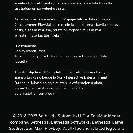
lisäehdot. Jos et hyväksy näitä ehtoja, älä lataa tätä tuotetta. 
i
Lisätietoja on palveluehdoissa.
s
e
Kertalisenssimaksu useisiin PS4-järjestelmiin lataamiseksi. 
e
Kirjautuminen PlayStationiin ei ole tarpeen tämän käyttämiseksi 
n
ensisijaisessa PS4:ssä, mutta on tarpeen muissa PS4-
.
järjestelmissä käyttämiseksi.
P
Lue kohdasta 
e
Terveysvaroitukset
l
 tärkeitä terveyteen liittyviä tietoja ennen kuin käytät tätä 
tuotetta.
a
t
Kirjasto-ohjelmat © Sony Interactive Entertainment Inc., 
t
lisensoitu yksinoikeudella Sony Interactive Entertainment 
a
Europelle. Käyttö on ohjelmiston käyttöehtojen alaista, 
v
täysimittaiset käyttöoikeudet ovat osoitteessa 
i
eu.playstation.com/legal.
s
s
a
i
© 2018-2023 Bethesda Softworks LLC, a ZeniMax Media
l
company. Bethesda, Bethesda Softworks, Bethesda Game
m
Studios, ZeniMax, Pip-Boy, Vault-Tec and related logos are