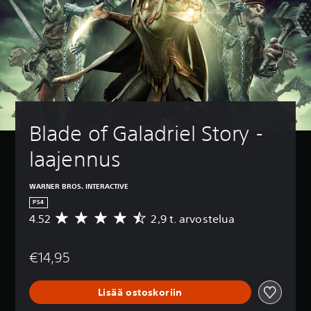
Blade of Galadriel Story -
laajennus
WARNER BROS. INTERACTIVE
PS4
4.52
2,9 t. arvostelua
K
e
s
€14,95
k
i
a
Lisää ostoskoriin
r
v