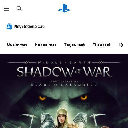
H
a
k
u
Uusimmat
Kokoelmat
Tarjoukset
Tilaukset
Sela