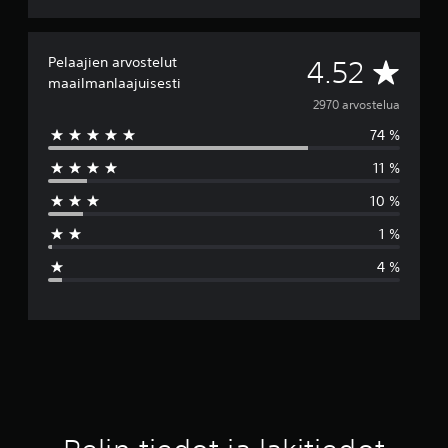
Pelaajien arvostelut
K
4.52
maailmanlaajuisesti
e
2970 arvostelua
74 %
s
11 %
k
10 %
i
1 %
a
4 %
r
v
o
4
.