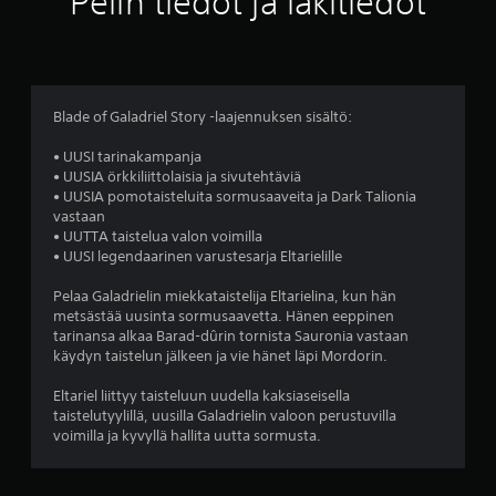
Pelin tiedot ja lakitiedot
5
2
t
Blade of Galadriel Story -laajennuksen sisältö:
ä
• UUSI tarinakampanja
• UUSIA örkkiliittolaisia ja sivutehtäviä
h
• UUSIA pomotaisteluita sormusaaveita ja Dark Talionia
vastaan
t
• UUTTA taistelua valon voimilla
• UUSI legendaarinen varustesarja Eltarielille
e
Pelaa Galadrielin miekkataistelija Eltarielina, kun hän
ä
metsästää uusinta sormusaavetta. Hänen eeppinen
tarinansa alkaa Barad-dûrin tornista Sauronia vastaan
v
käydyn taistelun jälkeen ja vie hänet läpi Mordorin.
i
Eltariel liittyy taisteluun uudella kaksiaseisella
taistelutyylillä, uusilla Galadrielin valoon perustuvilla
i
voimilla ja kyvyllä hallita uutta sormusta.
d