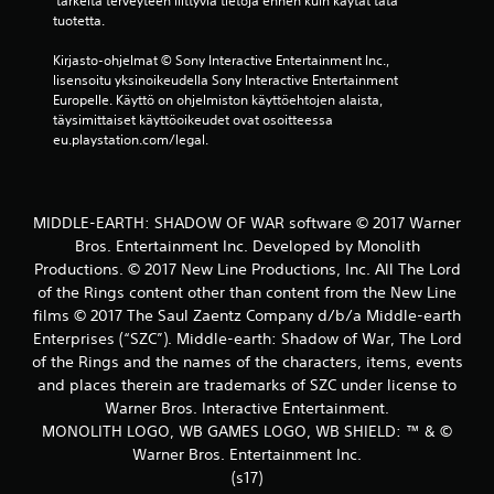
 tärkeitä terveyteen liittyviä tietoja ennen kuin käytät tätä 
o
tuotetta.
s
Kirjasto-ohjelmat © Sony Interactive Entertainment Inc., 
lisensoitu yksinoikeudella Sony Interactive Entertainment 
t
Europelle. Käyttö on ohjelmiston käyttöehtojen alaista, 
täysimittaiset käyttöoikeudet ovat osoitteessa 
e
eu.playstation.com/legal.
l
u
MIDDLE-EARTH: SHADOW OF WAR software © 2017 Warner
Bros. Entertainment Inc. Developed by Monolith
a
Productions. © 2017 New Line Productions, Inc. All The Lord
of the Rings content other than content from the New Line
)
films © 2017 The Saul Zaentz Company d/b/a Middle-earth
Enterprises (“SZC”). Middle-earth: Shadow of War, The Lord
of the Rings and the names of the characters, items, events
and places therein are trademarks of SZC under license to
Warner Bros. Interactive Entertainment.
MONOLITH LOGO, WB GAMES LOGO, WB SHIELD: ™ & ©
Warner Bros. Entertainment Inc.
(s17)