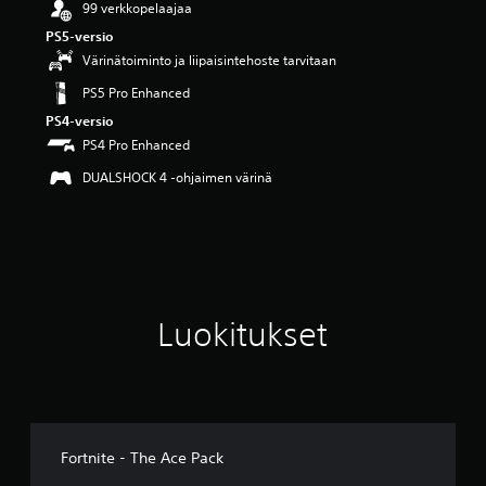
99 verkkopelaajaa
i
i
PS5-versio
d
Värinätoiminto ja liipaisintehoste tarvitaan
e
s
PS5 Pro Enhanced
t
PS4-versio
ä
PS4 Pro Enhanced
(
7
DUALSHOCK 4 -ohjaimen värinä
3
a
r
v
o
s
t
Luokitukset
e
l
u
a
)
Fortnite - The Ace Pack