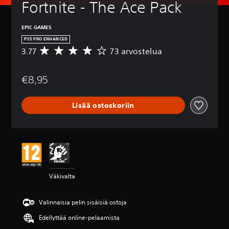
Fortnite - The Ace Pack
EPIC GAMES
PS5 PRO ENHANCED
3.77
73 arvostelua
K
e
s
€8,95
k
i
a
Lisää ostoskoriin
r
v
o
3
.
7
7
t
Väkivalta
ä
h
t
Valinnaisia pelin sisäisiä ostoja
e
ä
Edellyttää online-pelaamista
v