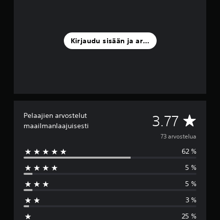
Kirjaudu sisään ja arvostele
Pelaajien arvostelut
K
3.77
maailmanlaajuisesti
e
73 arvostelua
62 %
s
5 %
k
5 %
i
3 %
a
25 %