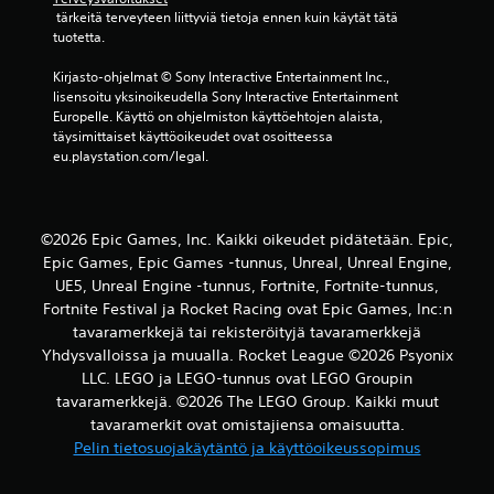
a
 tärkeitä terveyteen liittyviä tietoja ennen kuin käytät tätä 
tuotetta.
r
Kirjasto-ohjelmat © Sony Interactive Entertainment Inc., 
v
lisensoitu yksinoikeudella Sony Interactive Entertainment 
Europelle. Käyttö on ohjelmiston käyttöehtojen alaista, 
o
täysimittaiset käyttöoikeudet ovat osoitteessa 
eu.playstation.com/legal.
s
t
©2026 Epic Games, Inc. Kaikki oikeudet pidätetään. Epic,
e
Epic Games, Epic Games -tunnus, Unreal, Unreal Engine,
UE5, Unreal Engine -tunnus, Fortnite, Fortnite-tunnus,
l
Fortnite Festival ja Rocket Racing ovat Epic Games, Inc:n
u
tavaramerkkejä tai rekisteröityjä tavaramerkkejä
Yhdysvalloissa ja muualla. Rocket League ©2026 Psyonix
a
LLC. LEGO ja LEGO-tunnus ovat LEGO Groupin
tavaramerkkejä. ©2026 The LEGO Group. Kaikki muut
)
tavaramerkit ovat omistajiensa omaisuutta.
Pelin tietosuojakäytäntö ja käyttöoikeussopimus