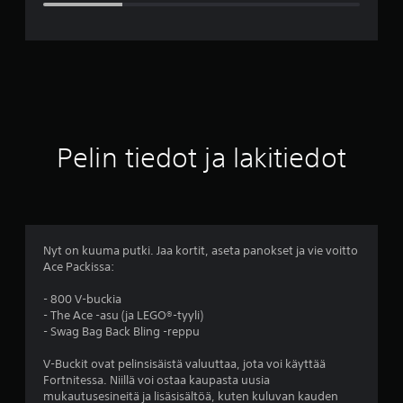
r
v
o
3
.
Pelin tiedot ja lakitiedot
7
7
t
Nyt on kuuma putki. Jaa kortit, aseta panokset ja vie voitto
Ace Packissa:
ä
- 800 V-buckia
h
- The Ace -asu (ja LEGO®-tyyli)
- Swag Bag Back Bling -reppu
t
V-Buckit ovat pelinsisäistä valuuttaa, jota voi käyttää
e
Fortnitessa. Niillä voi ostaa kaupasta uusia
mukautusesineitä ja lisäsisältöä, kuten kuluvan kauden