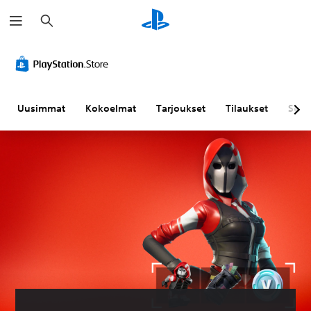
H
a
k
u
Uusimmat
Kokoelmat
Tarjoukset
Tilaukset
Sela