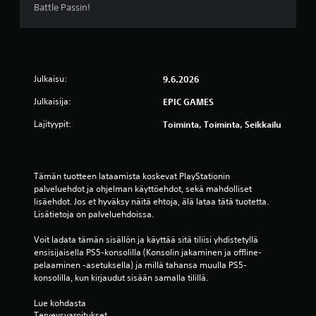
ä
Battle Passin!
v
i
Julkaisu:
9.6.2026
i
Julkaisija:
EPIC GAMES
d
Lajityypit:
Toiminta, Toiminta, Seikkailu
e
s
Tämän tuotteen lataamista koskevat PlayStationin 
t
palveluehdot ja ohjelman käyttöehdot, sekä mahdolliset 
lisäehdot. Jos et hyväksy näitä ehtoja, älä lataa tätä tuotetta. 
ä
Lisätietoja on palveluehdoissa.
(
Voit ladata tämän sisällön ja käyttää sitä tiliisi yhdistetyllä 
ensisijaisella PS5-konsolilla (Konsolin jakaminen ja offline-
7
pelaaminen -asetuksella) ja millä tahansa muulla PS5-
konsolilla, kun kirjaudut sisään samalla tilillä.
3
Lue kohdasta 
Terveysvaroitukset