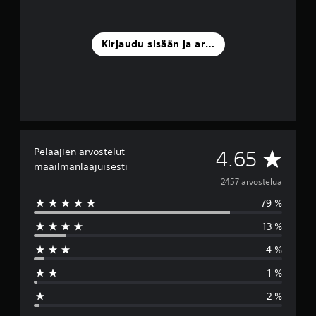
Kirjaudu sisään ja arvostele
Pelaajien arvostelut
K
4.65
maailmanlaajuisesti
e
2457 arvostelua
79 %
s
13 %
k
4 %
i
1 %
a
2 %
r