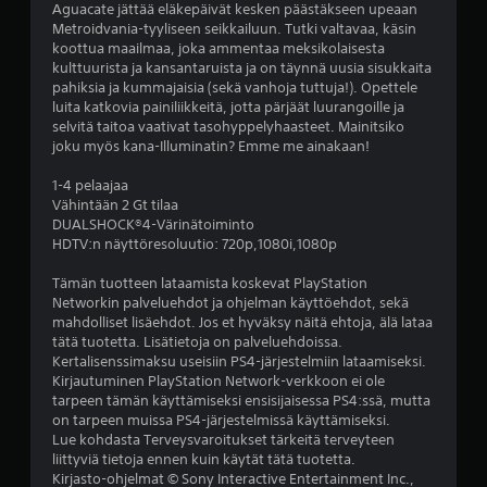
Aguacate jättää eläkepäivät kesken päästäkseen upeaan
v
Metroidvania-tyyliseen seikkailuun. Tutki valtavaa, käsin
koottua maailmaa, joka ammentaa meksikolaisesta
i
kulttuurista ja kansantaruista ja on täynnä uusia sisukkaita
pahiksia ja kummajaisia (sekä vanhoja tuttuja!). Opettele
i
luita katkovia painiliikkeitä, jotta pärjäät luurangoille ja
selvitä taitoa vaativat tasohyppelyhaasteet. Mainitsiko
d
joku myös kana-Illuminatin? Emme me ainakaan!
e
1-4 pelaajaa
Vähintään 2 Gt tilaa
DUALSHOCK®4-Värinätoiminto
s
HDTV:n näyttöresoluutio: 720p,1080i,1080p
t
Tämän tuotteen lataamista koskevat PlayStation
Networkin palveluehdot ja ohjelman käyttöehdot, sekä
ä
mahdolliset lisäehdot. Jos et hyväksy näitä ehtoja, älä lataa
tätä tuotetta. Lisätietoja on palveluehdoissa.
(
Kertalisenssimaksu useisiin PS4-järjestelmiin lataamiseksi.
Kirjautuminen PlayStation Network-verkkoon ei ole
2
tarpeen tämän käyttämiseksi ensisijaisessa PS4:ssä, mutta
on tarpeen muissa PS4-järjestelmissä käyttämiseksi.
4
Lue kohdasta Terveysvaroitukset tärkeitä terveyteen
liittyviä tietoja ennen kuin käytät tätä tuotetta.
5
Kirjasto-ohjelmat © Sony Interactive Entertainment Inc.,