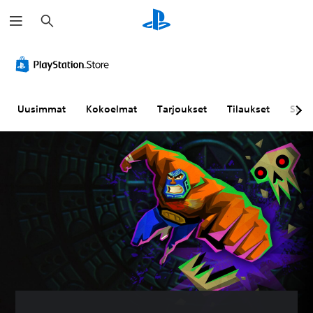
H
a
k
u
Uusimmat
Kokoelmat
Tarjoukset
Tilaukset
Sela