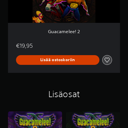
e
e
!
2
Guacamelee! 2
€19,95
Lisää ostoskoriin
Lisäosat