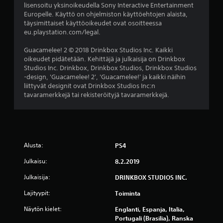
lisensoitu yksinoikeudella Sony Interactive Entertainment
7
Europelle. Käyttö on ohjelmiston käyttöehtojen alaista,
täysimittaiset käyttöoikeudet ovat osoitteessa
a
eu.playstation.com/legal.
r
Guacamelee! 2 © 2018 Drinkbox Studios Inc. Kaikki
oikeudet pidätetään. Kehittäjä ja julkaisija on Drinkbox
v
Studios Inc. Drinkbox, Drinkbox Studios, Drinkbox Studios
-design, 'Guacamelee! 2', 'Guacamelee!' ja kaikki näihin
o
liittyvät designit ovat Drinkbox Studios Inc:n
tavaramerkkejä tai rekisteröityjä tavaramerkkejä.
s
t
e
Alusta:
PS4
l
Julkaisu:
8.2.2019
u
Julkaisija:
DRINKBOX STUDIOS INC.
Lajityypit:
a
Toiminta
Näytön kielet:
Englanti, Espanja, Italia,
)
Portugali (Brasilia), Ranska