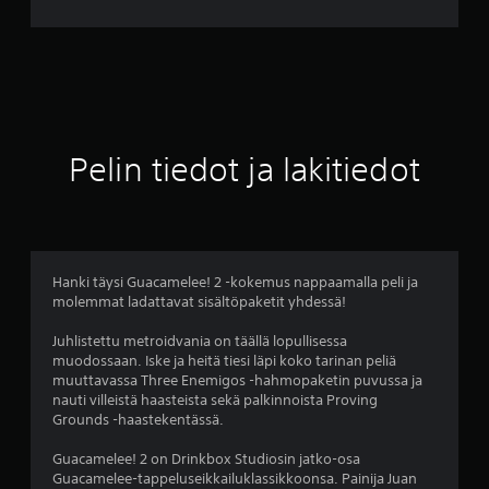
v
o
4
.
Pelin tiedot ja lakitiedot
6
5
t
Hanki täysi Guacamelee! 2 -kokemus nappaamalla peli ja
molemmat ladattavat sisältöpaketit yhdessä!
ä
Juhlistettu metroidvania on täällä lopullisessa
h
muodossaan. Iske ja heitä tiesi läpi koko tarinan peliä
muuttavassa Three Enemigos -hahmopaketin puvussa ja
t
nauti villeistä haasteista sekä palkinnoista Proving
Grounds -haastekentässä.
e
Guacamelee! 2 on Drinkbox Studiosin jatko-osa
ä
Guacamelee-tappeluseikkailuklassikkoonsa. Painija Juan