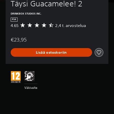
Täysi Guacamelee! 2
DRINKBOX STUDIOS INC.
PS4
4.65
2,4 t. arvostelua
K
e
s
€23,95
k
i
a
Lisää ostoskoriin
r
v
o
4
.
6
5
t
Väkivalta
ä
h
t
e
ä
v