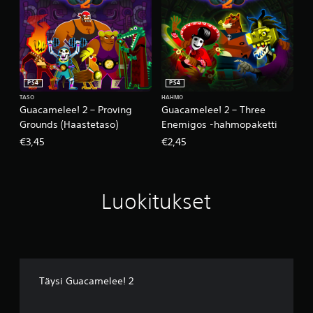
PS4
PS4
TASO
HAHMO
Guacamelee! 2 – Proving
Guacamelee! 2 – Three
Grounds (Haastetaso)
Enemigos -hahmopaketti
€3,45
€2,45
Luokitukset
Täysi Guacamelee! 2