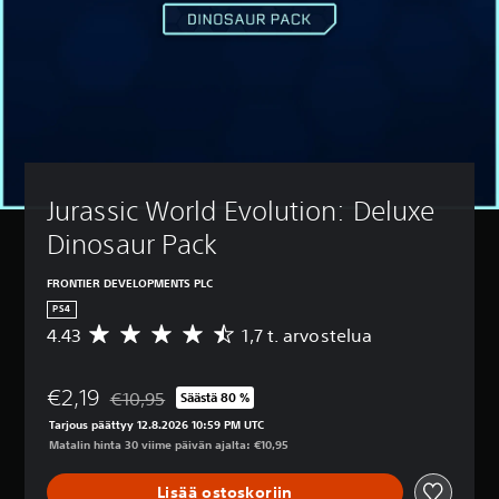
Jurassic World Evolution: Deluxe 
Dinosaur Pack
FRONTIER DEVELOPMENTS PLC
PS4
4.43
1,7 t. arvostelua
K
e
s
€2,19
k
€10,95
Säästä 80 %
Alennettu alkuperäisestä hinnasta €10,95
i
Tarjous päättyy 12.8.2026 10:59 PM UTC
a
Matalin hinta 30 viime päivän ajalta: €10,95
r
v
Lisää ostoskoriin
o