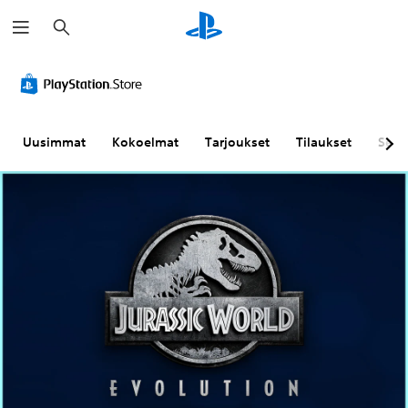
H
a
k
u
Uusimmat
Kokoelmat
Tarjoukset
Tilaukset
Sela