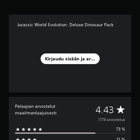
a
r
v
o
Jurassic World Evolution: Deluxe Dinosaur Pack
s
t
e
l
u
a
Kirjaudu sisään ja arvostele
)
Pelaajien arvostelut
K
4.43
maailmanlaajuisesti
e
1778 arvostelua
73 %
s
11 %