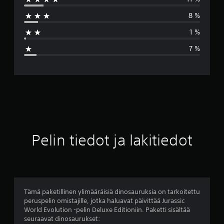
k
8 %
i
1 %
a
7 %
r
v
o
4
.
Pelin tiedot ja lakitiedot
4
3
t
Tämä paketillinen ylimääräisiä dinosauruksia on tarkoitettu
peruspelin omistajille, jotka haluavat päivittää Jurassic
ä
World Evolution -pelin Deluxe Editioniin. Paketti sisältää
seuraavat dinosaurukset: