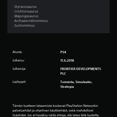
h
· Styracosaurus
t
· Crichtonsaurus
· Majungasaurus
e
· Archaeornithomimus
· Suchomimus
ä
v
i
Alusta:
PS4
i
Julkaisu:
11.6.2018
d
Julkaisija:
FRONTIER DEVELOPMENTS
PLC
e
Lajityypit:
Toiminta, Simulaatio,
Strategia
s
t
Tämän tuotteen lataamista koskevat PlayStation Networkin 
ä
palveluehdot ja ohjelman käyttöehdot, sekä mahdolliset 
lisäehdot. Jos et hyväksy näitä ehtoja, älä lataa tätä tuotetta. 